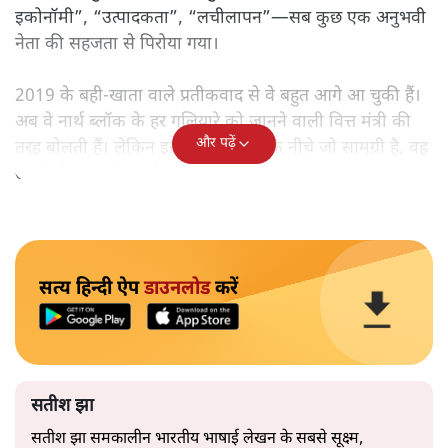
इकोनॉमी”, “उत्पादकता”, “लचीलापन”—सब कुछ एक अनुभवी
नेता की सहजता से पिरोया गया।
2019 के बही‑खाता वाले प्रतीकवाद से वे बहुत आगे आ चुकी हैं।
अब वे नार्थ ब्लॉक के हर गलियारे को जानने वाली वित्त मंत्री की
और पढ़ें
तरह बोलती हैं। लेकिन इस आत्मविश्वास के नीचे जो सामग्री है, वह
उतनी ही अनुमानित और दोहराव भरी।
सत्य हिन्दी ऐप
डाउनलोड
करें
सतीश झा
सतीश झा समकालीन भारतीय भाषाई लेखन के सबसे सूक्ष्म,