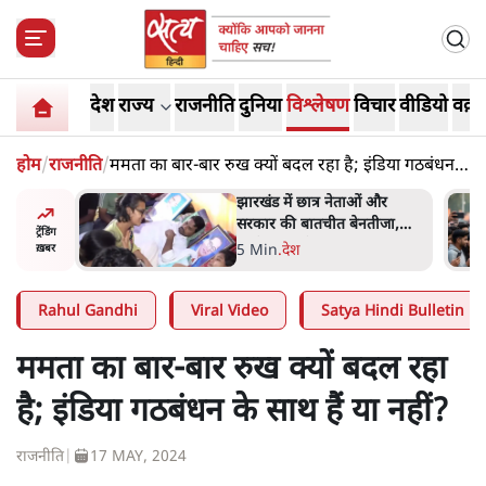
देश
राज्य
राजनीति
दुनिया
विश्लेषण
विचार
वीडियो
वक़्त
होम
/
राजनीति
/
ममता का बार-बार रुख क्यों बदल रहा है; इंडिया गठबंधन
के साथ हैं या नहीं?
हा- ' अंडों
झारखंड में छात्र नेताओं और
ता सेनानी
सरकार की बातचीत बेनतीजा,
ट्रेंडिंग
आंदोलन जारी
5 Min
.
देश
ख़बर
Rahul Gandhi
Viral Video
Satya Hindi Bulletin
ममता का बार-बार रुख क्यों बदल रहा
है; इंडिया गठबंधन के साथ हैं या नहीं?
राजनीति
|
17 MAY, 2024