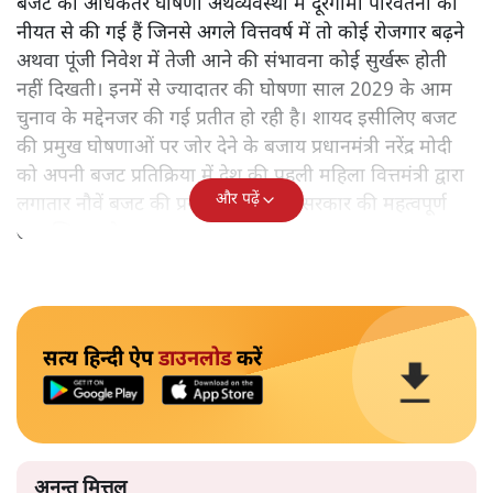
बजट की अधिकतर घोषणा अर्थव्यवस्था में दूरगामी परिवर्तनों की
नीयत से की गई हैं जिनसे अगले वित्तवर्ष में तो कोई रोजगार बढ़ने
अथवा पूंजी निवेश में तेजी आने की संभावना कोई सुर्खरू होती
नहीं दिखती। इनमें से ज्यादातर की घोषणा साल 2029 के आम
चुनाव के मद्देनजर की गई प्रतीत हो रही है। शायद इसीलिए बजट
की प्रमुख घोषणाओं पर जोर देने के बजाय प्रधानमंत्री नरेंद्र मोदी
को अपनी बजट प्रतिक्रिया में देश की पहली महिला वित्तमंत्री द्वारा
और पढ़ें
लगातार नौवें बजट की प्रस्तुति को अपनी सरकार की महत्वपूर्ण
उपलब्धि बताने पर मजबूर होना पड़ा।
सत्य हिन्दी ऐप
डाउनलोड
करें
अनन्त मित्तल