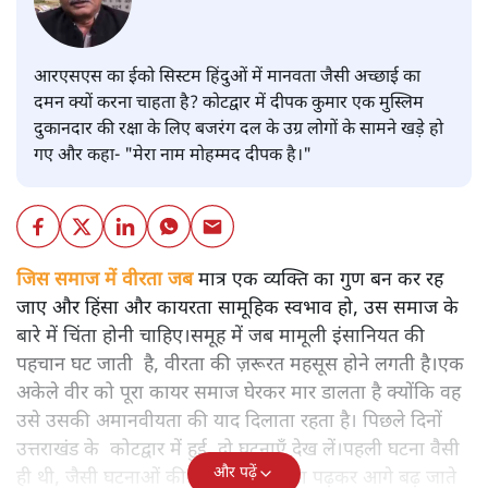
आरएसएस का ईको सिस्टम हिंदुओं में मानवता जैसी अच्छाई का
दमन क्यों करना चाहता है? कोटद्वार में दीपक कुमार एक मुस्लिम
दुकानदार की रक्षा के लिए बजरंग दल के उग्र लोगों के सामने खड़े हो
गए और कहा- "मेरा नाम मोहम्मद दीपक है।"
जिस समाज में वीरता जब
मात्र एक व्यक्ति का गुण बन कर रह
जाए और हिंसा और कायरता सामूहिक स्वभाव हो, उस समाज के
बारे में चिंता होनी चाहिए।समूह में जब मामूली इंसानियत की
पहचान घट जाती है, वीरता की ज़रूरत महसूस होने लगती है।एक
अकेले वीर को पूरा कायर समाज घेरकर मार डालता है क्योंकि वह
उसे उसकी अमानवीयता की याद दिलाता रहता है। पिछले दिनों
उत्तराखंड के कोटद्वार में हुई दो घटनाएँ देख लें।पहली घटना वैसी
और पढ़ें
ही थी, जैसी घटनाओं की खबर हम रोज़ाना पढ़कर आगे बढ़ जाते