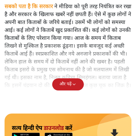
सबको पता है कि सरकार
ने मीडिया को पूरी तरह नियंत्रित कर रखा
है और सरकार के खिलाफ खबरें नहीं छपती हैं। ऐसे में कुछ लोगों ने
अपनी बात किताबों के जरिये बताई। उसमें भी लोगों को समस्या
आई। कई लोगों ने किताबें खुद प्रकाशित कीं। कई लोगों को उनकी
किताबों के लिए परेशान किया गया। आज के समय में किताब
लिखने से मुश्किल है प्रकाशक ढूंढ़ना। इसके बावजूद कई अच्छी
किताबें आई हैं। स्वप्रकाशित और नये अनजाने प्रकाशकों की भी।
लेकिन हाल के समय में दो किताबें नहीं आने की खबर है। पहली
किताब इसरो के प्रमुख एस सोमनाथ की है जो मलयालम में लिखी
गई थी। इसका नाम है, निलवु कुडिचा सिमहंगल। बताया जाता है
और पढ़ें
कि इसमें चंद्रयान दो की नाकामी से संबंधित कुछ चूक का जिक्र है।
सत्य हिन्दी ऐप
डाउनलोड
करें