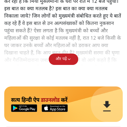
कर रहा है कि मियांं मुसलमानों के घरों पर रात में 12 बजे पहुँचो।
इस बात का क्या मतलब है? इस बात का क्या क्या मतलब
निकाला जाये? जिन लोगों को मुख्यमंत्री संबोधित करते हुए ये बातें
कह रहे हैं वे इस बात से उन अल्पसंख्यकों को कितना नुकसान
पहुंचा सकते हैं? ऐसा लगता है कि मुख्यमंत्री को बच्चों और
महिलाओं की सुरक्षा से कोई मतलब नहीं है, रात 12 बजे किसी के
घर जाकर उनके बच्चों और महिलाओं को डराकर आप क्या
दिखाना चाहते हैं, कि आप बहुत वीर हैं? मुख्यमंत्री सरमा की घृणा
और पढ़ें
और गैरजिम्मेदाराना ज़बान यहीं नहीं रुकती वो आगे कहते हैं कि
"अगर रिक्शा का किराया 5 रुपये है, तो उन्हें 4 रुपये दो।"
सत्य हिन्दी ऐप
डाउनलोड
करें