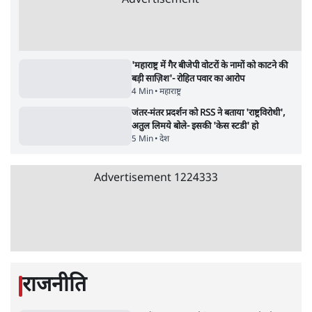
उलटबांसीः राष्ट्र के चरित्र की मरम्मत जारी है
11 Min
•
व्यंग्य/उलटबाँसी
Parliament LIVE | हंगामे के बीच फिर शुरू हुई
संसद | 2 Bills Today
दिल्ली
मैं अपने सारे सर्टिफिकेट दिखाने को तैयार, मोदी जी
भी अपनी डिग्री दिखाएंः दिपके
4 Min
•
देश
Advertisement
'महाराष्ट्र में गैर बीजेपी वोटरों के नामों को काटने की
बड़ी साज़िश'- रोहित पवार का आरोप
4 Min
•
महाराष्ट्र
जंतर-मंतर प्रदर्शन को RSS ने बताया 'राष्ट्रविरोधी',
अतुल लिमये बोले- इसकी 'केस स्टडी' हो