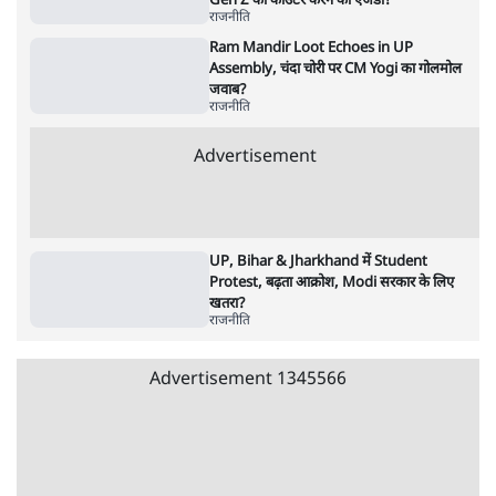
राजनीति
Advertisement
Pradhan Resigns, BJP Loses Bankipur!
Modi-Shah संसद से क्यों भाग रहे हैं? |
Ashutosh
राजनीति
RSS Chief Mohan Bhagwat का 'संवाद' या
Gen Z को काउंटर करने का एजेंडा?
राजनीति
Ram Mandir Loot Echoes in UP
Assembly, चंदा चोरी पर CM Yogi का गोलमोल
जवाब?
राजनीति
Advertisement