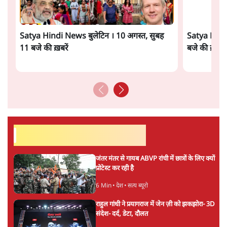
में CJI सूर्यकांत का छात्रों ने किया विरोध
6 Min
•
तेलंगाना
ताजा वीडियो
Satya Hindi News बुलेटिन । 10 अगस्त, सुबह
Satya Hindi
11 बजे की ख़बरें
बजे की ख़बरें