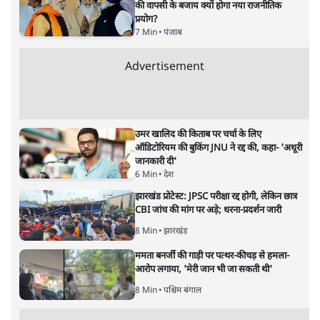
ताजा खबरें
राहुल गांधी ने द हिन्दू में लिखा- अमित शाह ‘या तो
दोषी हैं या अक्षम’
9 Min
•
देश
Live झारखंड विधानसभा की तरफ बढ़ रहे
आंदोलनकारी छात्रों पर जबरदस्त लाठीचार्ज
7 Min
•
देश
बीजेपी-अकाली गठबंधन हुआ तो ये पुराने गठबंधन
की वापसी के बजाय क्यों होगा नया राजनीतिक
प्रयोग?
7 Min
•
पंजाब
Advertisement
उमर खालिद की किताब पर चर्चा के लिए