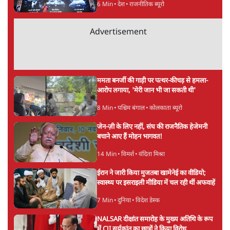
सर्वाधिक पढ़ी गयी खबरें
जंतर मंतर से गायब ABVP रांची में छात्रों के लिए क्यों
प्रोटेस्ट कर रही है
6 Min
•
देश
•
सत्य ब्यूरो
राहुल गांधी ने प्रयागराज में जेन ज़ी को झकझोरा- 3D
संदेश- दर्द, डेटा, दौलत
6 Min
•
देश
•
राजनीतिक ब्यूरो
Advertisement
ममता बनर्जी की गाड़ी पर पत्थर-कीचड़ से हमला-
आरोप लगाया, 'मेरी जान भी जा सकती थी'