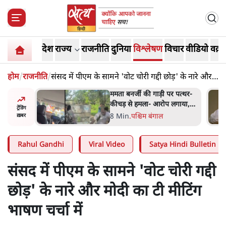
देश
राज्य
राजनीति
दुनिया
विश्लेषण
विचार
वीडियो
वक़्त
होम
/
राजनीति
/
संसद में पीएम के सामने 'वोट चोरी गद्दी छोड़' के नारे और
मोदी का टी मीटिंग भाषण चर्चा में
र पत्थर-
जेन-ज़ी के लिए नहीं, संघ की
लगाया,
राजनैतिक हेजेमनी बचाने आए हैं
ट्रेंडिंग
ी थी'
मोहन भागवत!
14 Min
.
विमर्श
ख़बर
Rahul Gandhi
Viral Video
Satya Hindi Bulletin
संसद में पीएम के सामने 'वोट चोरी गद्दी
छोड़' के नारे और मोदी का टी मीटिंग
भाषण चर्चा में