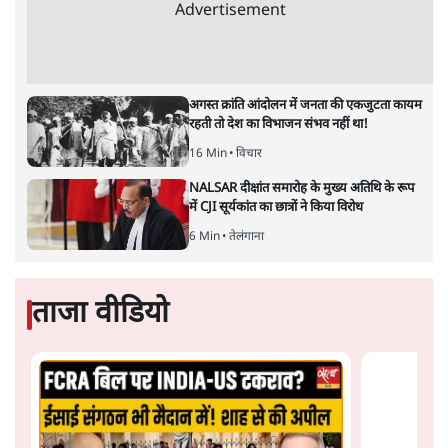
ऑडिटोरियम की बुकिंग JNU ने रद्द की, कहा- 'अधूरी
जानकारी दी'
6 Min
•
देश
झारखंड प्रोटेस्ट: JPSC परीक्षा रद्द होगी, लेकिन छात्र
CBI जांच की मांग पर अड़े; धरना-प्रदर्शन जारी
8 Min
•
झारखंड
ममता बनर्जी की गाड़ी पर पत्थर-कीचड़ से हमला-
आरोप लगाया, 'मेरी जान भी जा सकती थी'
8 Min
•
पश्चिम बंगाल
Advertisement
अगस्त क्रांति आंदोलन में जनता की एकजुटता कायम
रहती तो देश का विभाजन संभव नहीं था!
16 Min
•
विचार
NALSAR दीक्षांत समारोह के मुख्य अतिथि के रूप