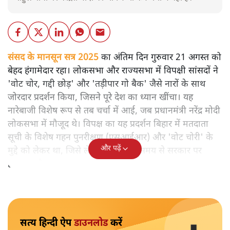
संसद के मानसून सत्र 2025
का अंतिम दिन गुरुवार 21 अगस्त को
बेहद हंगामेदार रहा। लोकसभा और राज्यसभा में विपक्षी सांसदों ने
'वोट चोर, गद्दी छोड़' और 'तड़ीपार गो बैक' जैसे नारों के साथ
जोरदार प्रदर्शन किया, जिसने पूरे देश का ध्यान खींचा। यह
नारेबाजी विशेष रूप से तब चर्चा में आई, जब प्रधानमंत्री नरेंद्र मोदी
लोकसभा में मौजूद थे। विपक्ष का यह प्रदर्शन बिहार में मतदाता
सूची के विशेष गहन पुनरीक्षण (एसआईआर) और 'वोट चोरी' के
और पढ़ें
मुद्दे को लेकर था, जिसे लेकर विपक्ष लंबे समय से सरकार पर
हमलावर है।
सत्य हिन्दी ऐप
डाउनलोड
करें