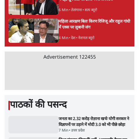
8 Min
•
पश्चिम बंगाल
•
कोलकाता ब्यूरो
जेन-ज़ी के लिए नहीं, संघ की राजनैतिक हेजेमनी
बचाने आए हैं मोहन भागवत!
14 Min
•
विमर्श
•
वंदिता मिश्रा
ईरान ने जारी किया मुजतबा खामेनेई का वीडियो;
स्वास्थ्य पर इसराइली मीडिया में चल रही थीं अफवाहें
7 Min
•
दुनिया
•
विदेश डेस्क
NALSAR दीक्षांत समारोह के मुख्य अतिथि के रूप
में CJI सूर्यकांत का छात्रों ने किया विरोध
6 Min
•
तेलंगाना
•
सत्य ब्यूरो
महिला आरक्षण बिलः किरण रिजिजू और राहुल गांधी
में एक्स पर ज़ुबानी जंग
4 Min
•
देश
•
नेशनल ब्यूरो
Advertisement
122455