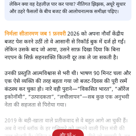
सतीश झा
मोदी सरकार का बजट 2026 बड़े बदलाव का वादा करता दिखता है,
लेकिन क्या वह देहलीज़ पार कर पाया? नीतिगत झिझक, अधूरे सुधार
और ठहरे फैसलों के बीच बजट की आलोचनात्मक समीक्षा पढ़िए।
निर्मला सीतारमण जब 1 फ़रवरी
2026 को अपना नौवाँ केंद्रीय
बजट पेश करने उठीं तो वे आसानी से रिकॉर्ड बुक में दर्ज हो गईं।
लेकिन उसके बाद जो आया, उसने साफ़ दिखा दिया कि बिना
नएपन के सिर्फ़ सहनशक्ति कितनी दूर तक ले जा सकती है।