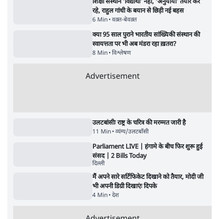
पाठकों की पसन्द
जनता का 2.32 करोड़ रोज़ाना खर्चः योगी सरकार ने
विज्ञापनों पर उड़ाने में मोदी 3.0 को भी पीछे छोड़ा
7 Min
•
उत्तर प्रदेश
शिक्षा संस्थान ‘विद्यार्थी’ नहीं, ‘अनुयायी’ तैयार कर
रहे, राहुल गांधी के बयान से छिड़ी नई बहस
6 Min
•
वक़्त-बेवक़्त
क्या 95 साल पुराने भारतीय सांख्यिकी संस्थान की
स्वायत्तता पर भी अब मंडरा रहा ख़तरा?
8 Min
•
विश्लेषण
Advertisement