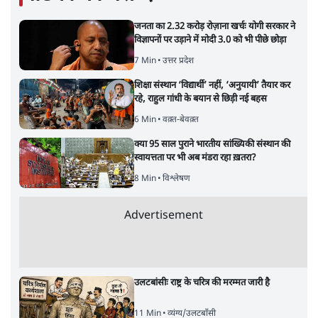
वीजा-मास्टरकार्ड को फायदा पहुँचाने की चर्चा
6 Min
•
विश्लेषण
•
नेशनल ब्यूरो
'E20- दाल में काला नहीं, पूरी दाल ही काली; वाहनों
को बरबाद कर रहा है इथेनॉल': राहुल
5 Min
•
देश
•
नेशनल ब्यूरो
Advertisement
BJP और मोदी ‘गॉडफादर’ भागवत की Gen Z पर
सलाह मानेंः अभिजीत दिपके
5 Min
•
देश
•
राजनीतिक ब्यूरो
मार्क ज़करबर्ग का माफीनामाः ये बहुत अंदर की बात
है
9 Min
•
विश्लेषण
•
शीतल पी. सिंह