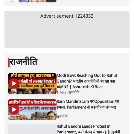
पाठकों की पसन्द
जनता का 2.32 करोड़ रोज़ाना खर्चः योगी सरकार ने
विज्ञापनों पर उड़ाने में मोदी 3.0 को भी पीछे छोड़ा
7 Min
•
उत्तर प्रदेश
शिक्षा संस्थान ‘विद्यार्थी’ नहीं, ‘अनुयायी’ तैयार कर
रहे, राहुल गांधी के बयान से छिड़ी नई बहस
6 Min
•
वक़्त-बेवक़्त
क्या 95 साल पुराने भारतीय सांख्यिकी संस्थान की
स्वायत्तता पर भी अब मंडरा रहा ख़तरा?
8 Min
•
विश्लेषण
Advertisement
उलटबांसीः राष्ट्र के चरित्र की मरम्मत जारी है