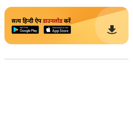
सत्य हिन्दी ऐप
डाउनलोड
करें