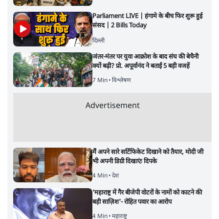
महुआ मोइत्रा से SC ने कहा- ' अंडों से क्यों डरती हैं?
स्वतंत्रता सेनानी सीने पर गोली खाते थे'
4 Min
•
देश
•
नेशनल ब्यूरो
झारखंड में छात्र नेताओं और सरकार की बातचीत
बेनतीजा, आंदोलन जारी
5 Min
•
देश
•
सत्य ब्यूरो
राहुल गांधी के जेन ज़ी इवेंट 'छात्रों की गूंज' को शर्तों
के साथ मंज़ूरी देना पड़ा
5 Min
•
देश
•
राजनीतिक ब्यूरो
Advertisement
122455