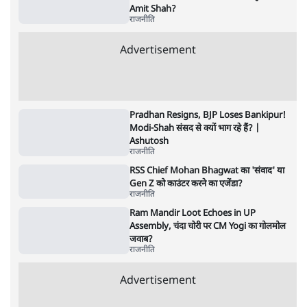
11 Min
•
व्यंग्य/उलटबाँसी
Parliament LIVE | हंगामे के बीच फिर शुरू हुई
संसद | 2 Bills Today
दिल्ली
जंतर-मंतर पर युवा आक्रोश के बाद संघ की बेचैनी
क्यों बढ़ी? प्रो. अपूर्वानंद ने बताईं 5 बड़ी वजहें
7 Min
•
विश्लेषण
Advertisement
मैं अपने सारे सर्टिफिकेट दिखाने को तैयार, मोदी जी
भी अपनी डिग्री दिखाएंः दिपके
4 Min
•
देश
'महाराष्ट्र में गैर बीजेपी वोटरों के नामों को काटने की
बड़ी साज़िश'- रोहित पवार का आरोप