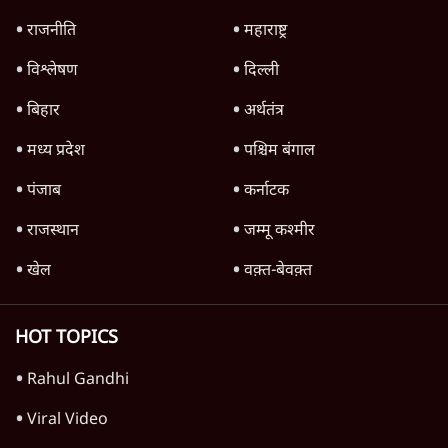
Parliament, क्यों संसद से भाग रहे हैं गृहमंत्री
Amit Shah?
राजनीति
Advertisement
Pradhan Resigns, BJP Loses Bankipur!
Modi-Shah संसद से क्यों भाग रहे हैं? |
Ashutosh
राजनीति
RSS Chief Mohan Bhagwat का 'संवाद' या
Gen Z को काउंटर करने का एजेंडा?
राजनीति
Ram Mandir Loot Echoes in UP
Assembly, चंदा चोरी पर CM Yogi का गोलमोल
जवाब?
राजनीति