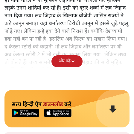
है। यानी केरल में गैर मुस्लिम लड़कियों को बरगला कर मुस्लिम
लड़के उनसे शादियां कर रहे हैं। इसी को दूसरे शब्दों में लव जिहाद
नाम दिया गया। लव जिहाद के खिलाफ बीजेपी शासित राज्यों ने
कड़े कानून बनाए। वहां धर्मांतरण विरोधी कानून में इससे जुड़े पहलू
जोड़े गए। लेकिन इन्हें हवा देने वाले निराश हैं। क्योंकि देशव्यापी
हवा नहीं बन पा रही है। इसलिए अब फिल्म का सहारा लिया गया।
द केरला स्टोरी की कहानी भी लव जिहाद और धर्मांतरण पर थी।
अब केरला स्टोरी 2 में भी इसी का सहारा लिया गया। लेकिन तथ्य
और पढ़ें
तो बोलते हैं। तथ्य सामने आते हैं तो लव जिहाद की सारी मुहिफ
फर्जी साबित हो जाती है।
सत्य हिन्दी ऐप
डाउनलोड
करें