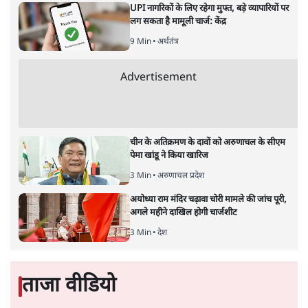
सत्य हिन्दी ऐप
डाउनलोड
करें
अगली खबर लोड हो रही है...
ताजा खबरें
NALSAR दीक्षांत समारोह के मुख्य अतिथि के रूप
में CJI सूर्यकांत का छात्रों ने किया विरोध
6 Min
•
तेलंगाना