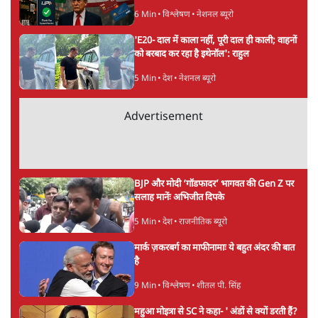
UPI नागरिकों के लिए रहेगा मुफ्त, बड़े व्यापारियों पर
लग सकता है मामूली चार्ज: केंद्र
9 Min
•
अर्थतंत्र
Advertisement
चीन के अतिक्रमण के दावों को अरुणाचल के सीएम
पेमा खांडू ने किया खारिज
3 Min
•
अरुणाचल प्रदेश
अयोध्या राम मंदिर चढ़ावा चोरी मामले की जांच पूरी,
अगले महीने दाखिल होगी चार्जशीट
3 Min
•
देश
ताजा वीडियो