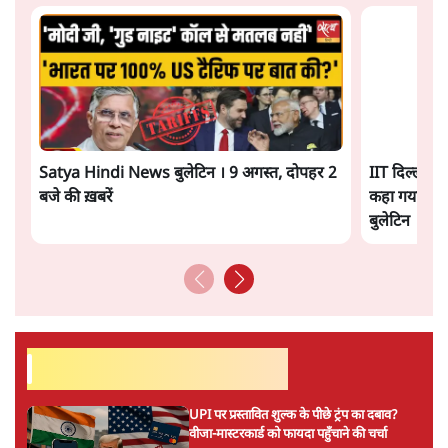
ईरान ने जारी किया मुजतबा खामेनेई का वीडियो;
स्वास्थ्य पर इसराइली मीडिया में चल रही थीं अफवाहें
7 Min
•
दुनिया
जेन-ज़ी के लिए नहीं, संघ की राजनैतिक हेजेमनी
बचाने आए हैं मोहन भागवत!
14 Min
•
विमर्श
Advertisement
होर्मुज समझौते के करीब पहुँचे ईरान-ओमान, लेकिन
स्ट्रेट को खोलने के लिए तेहरान ने रखी कड़ी शर्तें
8 Min
•
दुनिया
BJP-RSS की वजह से राहुल के प्रयागराज
'Chhatron Ki Goonj' कार्यक्रम में उमड़ी युवाओं
की भारी भीड़
1 Min
•
विश्लेषण