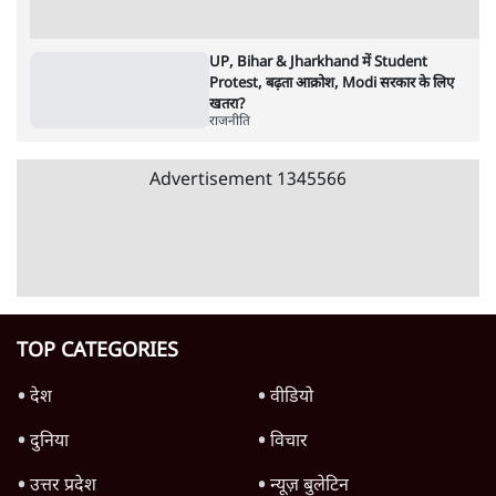
4 Min
•
महाराष्ट्र
Advertisement
1224333
राजनीति
Modi Govt Reaching Out to Rahul
Gandhi? भारतीय राजनीति में आ रहा बड़ा
बदलाव? | Ashutosh Ki Baat
1 Min
•
राजनीति
Ram Mandir Scam पर Opposition का
हमला, Parliament से सड़कों तक हंगामा!
राजनीति
Rahul Gandhi Leads Protest in