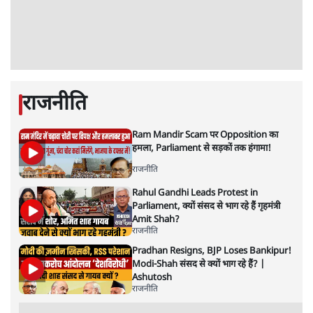
पाठकों की पसन्द
RSS नेता की जंतर मंतर आंदोलन पर टिप्पणी- सीधे
फायरिंग कराता, महिलाओं का रेप करवाता
4 Min
•
देश
शिक्षा संस्थान ‘विद्यार्थी’ नहीं, ‘अनुयायी’ तैयार कर
रहे, राहुल गांधी के बयान से छिड़ी नई बहस
6 Min
•
वक़्त-बेवक़्त
इंस्टाग्राम पर आरक्षण हटाओ आंदोलन का शिगूफा,
क्या Gen Z एकता तोड़ने की मुहिम?
7 Min
•
देश
Advertisement