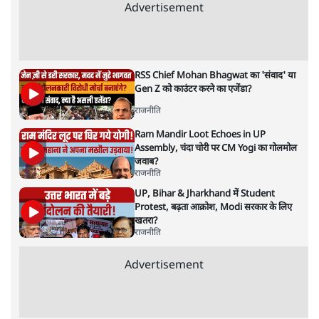
जनता का 2.32 करोड़ रोज़ाना खर्चः योगी सरकार ने
विज्ञापनों पर उड़ाने में मोदी 3.0 को भी पीछे छोड़ा
7 Min
•
उत्तर प्रदेश
क्या 95 साल पुराने भारतीय सांख्यिकी संस्थान की
स्वायत्तता पर भी अब मंडरा रहा ख़तरा?
8 Min
•
विश्लेषण
जंतर-मंतर पर युवा आक्रोश के बाद संघ की बेचैनी
क्यों बढ़ी? प्रो. अपूर्वानंद ने बताईं 5 बड़ी वजहें
7 Min
•
विश्लेषण
Advertisement
'महाराष्ट्र में गैर बीजेपी वोटरों के नामों को काटने की
बड़ी साज़िश'- रोहित पवार का आरोप
4 Min
•
महाराष्ट्र