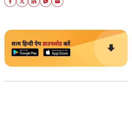
सत्य हिन्दी ऐप
डाउनलोड
करें