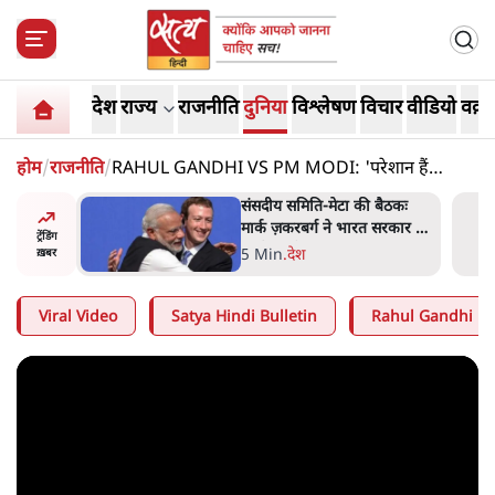
देश
राज्य
राजनीति
दुनिया
विश्लेषण
विचार
वीडियो
वक़्त
होम
/
राजनीति
/
RAHUL GANDHI VS PM MODI: 'परेशान हैं
प्रधानमंत्री!' | राहुल ने 2 साल में कैसे बदला खेल?
ज पर एनसीपी
संसदीय समिति-मेटा की बैठकः
 आप इंदिरा
मार्क ज़करबर्ग ने भारत सरकार से
ट्रेंडिंग
नते हैं?
माफी मांगी
5 Min
.
देश
ख़बर
Viral Video
Satya Hindi Bulletin
Rahul Gandhi