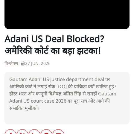
Adani US Deal Blocked?
अमेरिकी कोर्ट का बड़ा झटका!
विश्लेषण
|
27 JUN, 2026
Gautam Adani US justice department deal पर
अमेरिकी कोर्ट ने लगाई रोक! DOJ की याचिका क्यों खारिज हुई?
होस्ट शरत और कानूनी विशेषज्ञ अमित सिंह से समझें Gautam
Adani US court case 2026 का पूरा सच और आगे की
संभावित मुसीबतें।