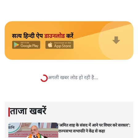
सत्य हिन्दी ऐप
डाउनलोड
करें
महाराष्ट्र TET पेपर लीक के बाद परीक्षा
स्थगित; राहुल बोले- 'युवाओं के भविष्य
की चोरी'
महाराष्ट्र
|
27 JUN, 2026