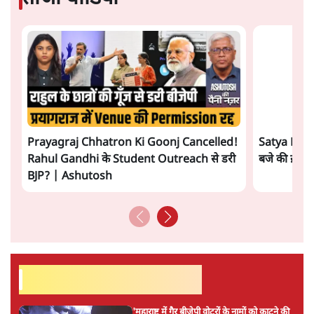
ताजा खबरें
'अमित शाह के संसद में आने पर विचार करे सरकार':
राज्यसभा सभापति ने केंद्र से कहा
5 Min
•
देश
कॉकरोच जनता पार्टी ने की देशव्यापी अभियान की
घोषणा- 'क्या बोलती पब्लिक'
4 Min
•
देश
झारखंड के आंदोलनकारी छात्रों ने दबाव बढ़ाया,
सीएम हेमंत सोरेन का इस्तीफा मांगा, 10 को घेरेंगे
विधानसभा
4 Min
•
झारखंड
Advertisement
तरुण तेजपाल को 2013 के रेप केस में 10 साल की