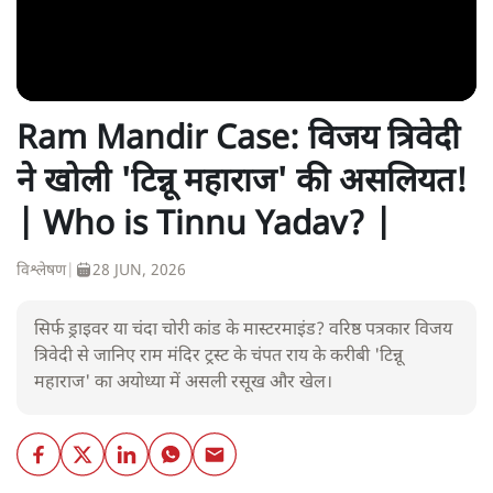
Ram Mandir Case: विजय त्रिवेदी
ने खोली 'टिन्नू महाराज' की असलियत!
| Who is Tinnu Yadav? |
विश्लेषण
|
28 JUN, 2026
सिर्फ ड्राइवर या चंदा चोरी कांड के मास्टरमाइंड? वरिष्ठ पत्रकार विजय
त्रिवेदी से जानिए राम मंदिर ट्रस्ट के चंपत राय के करीबी 'टिन्नू
महाराज' का अयोध्या में असली रसूख और खेल।