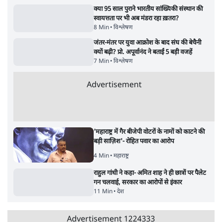
5 Min
•
महाराष्ट्र
•
मुंबई ब्यूरो
संसदीय समिति-मेटा की बैठकः मार्क ज़करबर्ग ने
भारत सरकार से माफी मांगी
5 Min
•
देश
•
राजनीतिक ब्यूरो
मेटा के सरेंडर के बाद भारत में केजरीवाल का इंस्टा
हैंडल बैनः AAP का आरोप
3 Min
•
देश
•
नेशनल ब्यूरो
जंतर-मंतर प्रोटेस्ट- 'ताकतवर सरकार के नाम पर
आक्रामकता न दिखाए पुलिस, जेन जी को सुने': SC
5 Min
•
देश
•
नेशनल ब्यूरो
जंतर मंतर प्रोटेस्ट: 'युवाओं को प्रताड़ित किया जा रहा
है, पर मोदी-शाह में बोलने की हिम्मत नहीं'- राहुल
7 Min
•
देश
•
नेशनल ब्यूरो
Advertisement
122455