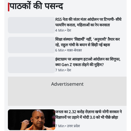
सर्वाधिक पढ़ी गयी खबरें
'महाराष्ट्र में गैर बीजेपी वोटरों के नामों को काटने की
बड़ी साज़िश'- रोहित पवार का आरोप
4 Min
•
महाराष्ट्र
•
मुंबई ब्यूरो
RSS जेन अल्फा संवादः दिपके ने कहा- 70-80 साल
के बुजुर्ग से जेन जी को क्या मिलेगा
7 Min
•
देश
•
राजनीतिक ब्यूरो
Advertisement
'गूंगी गुड़िया' वाले तंज पर एनसीपी ने कांग्रेस से पूछा-
क्या आप इंदिरा गांधी का अपमान सही मानते हैं?