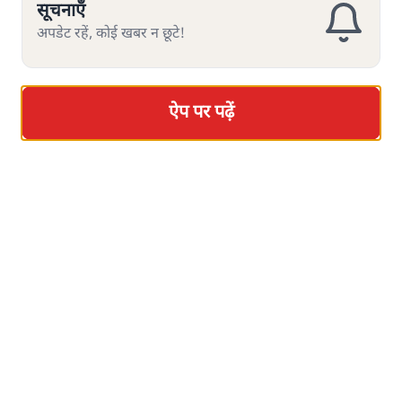
सूचनाएँ
Advertisement
अपडेट रहें, कोई खबर न छूटे!
ऐप पर पढ़ें
Datia & Bankipur Bypoll Loss: Modi-
Shah के लिए बड़ी खतरे की घंटी? | Ashutosh
Ki Baat
राजनीति
Advertisement
1345566
TOP CATEGORIES
देश
वीडियो