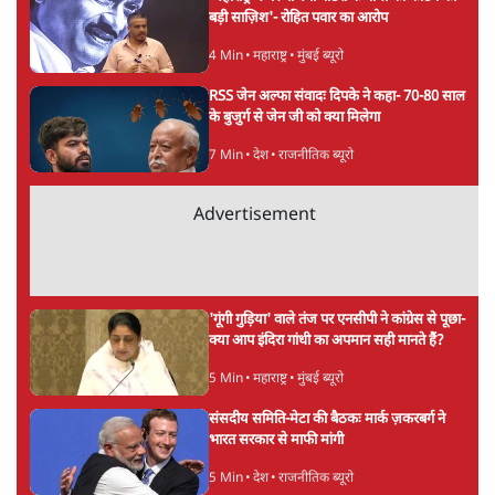
जेल, बॉम्बे हाई कोर्ट ने सुनाई सजा
6 Min
•
महाराष्ट्र
मेटा के सरेंडर के बाद भारत में केजरीवाल का इंस्टा
हैंडल बैनः AAP का आरोप
3 Min
•
देश
राम मंदिर में चढ़ावे को लेकर विवाद: SP के मनोज
यादव ने BJP और RSS पर निशाना साधा | CM
योगी को क्लीन चिट मिली
विश्लेषण
Advertisement
जनता का 2.32 करोड़ रोज़ाना खर्चः योगी सरकार ने
विज्ञापनों पर उड़ाने में मोदी 3.0 को भी पीछे छोड़ा
7 Min
•
उत्तर प्रदेश
शेख हसीना की प्रेस कॉन्फ्रेंस में शामिल हुए क्रिकेटर