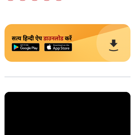
सत्य हिन्दी ऐप
डाउनलोड
करें