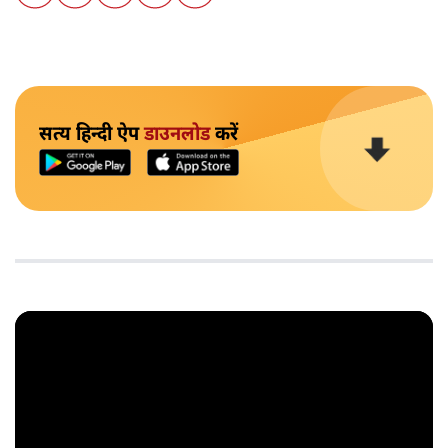
सत्य हिन्दी ऐप
डाउनलोड
करें