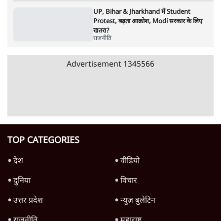
जनता का 2.32 करोड़ रोज़ाना खर्चः योगी सरकार ने
विज्ञापनों पर उड़ाने में मोदी 3.0 को भी पीछे छोड़ा
7 Min
•
उत्तर प्रदेश
शिक्षा संस्थान ‘विद्यार्थी’ नहीं, ‘अनुयायी’ तैयार कर
रहे, राहुल गांधी के बयान से छिड़ी नई बहस
6 Min
•
वक़्त-बेवक़्त
क्या 95 साल पुराने भारतीय सांख्यिकी संस्थान की
स्वायत्तता पर भी अब मंडरा रहा ख़तरा?
8 Min
•
विश्लेषण
Advertisement
उलटबांसीः राष्ट्र के चरित्र की मरम्मत जारी है
11 Min
•
व्यंग्य/उलटबाँसी
Parliament LIVE | हंगामे के बीच फिर शुरू हुई
संसद | 2 Bills Today
दिल्ली
मैं अपने सारे सर्टिफिकेट दिखाने को तैयार, मोदी जी