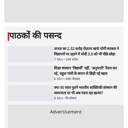
में CJI सूर्यकांत का छात्रों ने किया विरोध
6 Min
•
तेलंगाना
Advertisement
ईरान ने जारी किया मुजतबा खामेनेई का वीडियो;
स्वास्थ्य पर इसराइली मीडिया में चल रही थीं अफवाहें
7 Min
•
दुनिया
जेन-ज़ी के लिए नहीं, संघ की राजनैतिक हेजेमनी
बचाने आए हैं मोहन भागवत!
14 Min
•
विमर्श
ताजा वीडियो