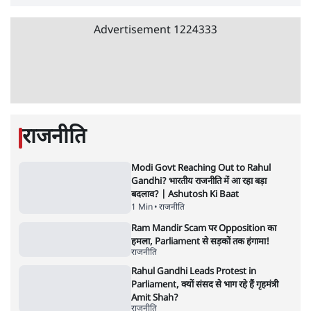
5 Min
•
देश
•
सत्य ब्यूरो
जंतर मंतर से गायब ABVP रांची में छात्रों के लिए क्यों
प्रोटेस्ट कर रही है
6 Min
•
देश
•
सत्य ब्यूरो
Advertisement
सुखबीर बादल और पीएम मोदी मिले, पंजाब चुनाव से
पहले बीजेपी-अकाली दल गठबंधन की अटकलें तेज
6 Min
•
पंजाब
•
सत्य ब्यूरो
राहुल गांधी ने प्रयागराज में जेन ज़ी को झकझोरा- 3D
संदेश- दर्द, डेटा, दौलत
6 Min
•
देश
•
राजनीतिक ब्यूरो
पीएम मोदी लाल किले से बताएं पैलेट गन चलाने का
आदेश किसका था, जंतर मंतर हमाराः CJP