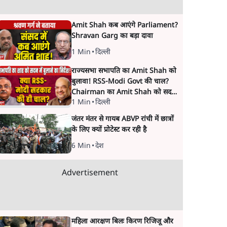
Amit Shah कब आएंगे Parliament?
Shravan Garg का बड़ा दावा
1 Min
•
दिल्ली
राज्यसभा सभापति का Amit Shah को
बुलावा! RSS-Modi Govt की चाल?
Chairman का Amit Shah को सदन
1 Min
•
दिल्ली
में बयान देने का संकेत क्यों? Senior
journalist Vinod Agnihotri ने इसे
जंतर मंतर से गायब ABVP रांची में छात्रों
Modi Government और RSS की
के लिए क्यों प्रोटेस्ट कर रही है
संभावित strategy से जोड़कर बड़ा
सवाल उठाया है।
6 Min
•
देश
Advertisement
महिला आरक्षण बिलः किरण रिजिजू और