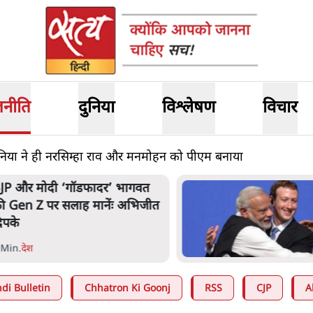
जनीति
दुनिया
विश्लेषण
विचार
 सोनिया ने ही नरसिम्हा राव और मनमोहन को पीएम बनाया
JP और मोदी ‘गॉडफादर’ भागवत
ी Gen Z पर सलाह मानेंः अभिजीत
िपके
 Min
.
देश
di Bulletin
Chhatron Ki Goonj
RSS
CJP
A