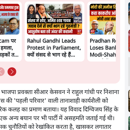
cam पर
Rahul Gandhi Leads
Pradhan Resigns
 हमला,
Protest in Parliament,
Loses Bankipur!
सड़कों तक
क्यों संसद से भाग रहे हैं
Modi-Shah संसद से 
गृहमंत्री Amit Shah?
भाग रहे हैं? | Ash
भाजपा प्रवक्ता सीआर केसवन ने राहुल गांधी पर निशाना
्रेस की 'पहली परिवार' वाली तानाशाही कार्यशैली को
ंतरिक कलह का प्रमाण बताया। यह विवाद दिग्विजय सिंह के
के एक अन्य बयान पर भी पार्टी में असहमति जताई गई थी।
ठनात्मक चुनौतियों को रेखांकित करता है, खासकर लगातार