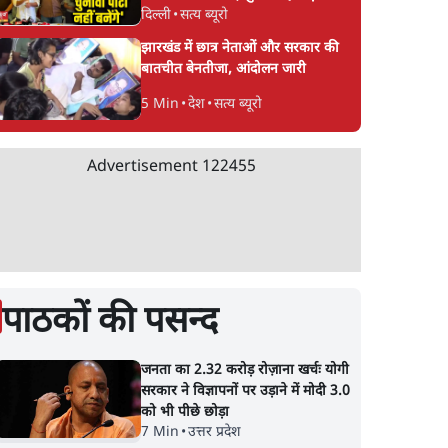
दिल्ली
•
सत्य ब्यूरो
CJP!
झारखंड में छात्र नेताओं और सरकार की
बातचीत बेनतीजा, आंदोलन जारी
5 Min
•
देश
•
सत्य ब्यूरो
Advertisement
122455
पाठकों की पसन्द
जनता का 2.32 करोड़ रोज़ाना खर्चः योगी
सरकार ने विज्ञापनों पर उड़ाने में मोदी 3.0
को भी पीछे छोड़ा
7 Min
•
उत्तर प्रदेश