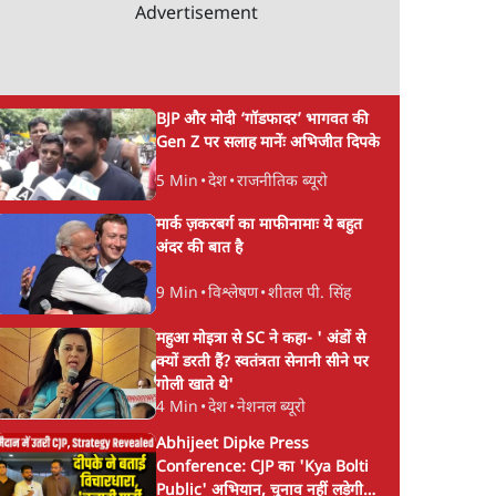
onj'
Advertisement
ay
h &
Rahul
BJP और मोदी ‘गॉडफादर’ भागवत की
Gen Z पर सलाह मानेंः अभिजीत दिपके
5 Min
•
देश
•
राजनीतिक ब्यूरो
मार्क ज़करबर्ग का माफीनामाः ये बहुत
अंदर की बात है
9 Min
•
विश्लेषण
•
शीतल पी. सिंह
महुआ मोइत्रा से SC ने कहा- ' अंडों से
क्यों डरती हैं? स्वतंत्रता सेनानी सीने पर
गोली खाते थे'
4 Min
•
देश
•
नेशनल ब्यूरो
Abhijeet Dipke Press
Conference: CJP का 'Kya Bolti
Public' अभियान, चुनाव नहीं लड़ेगी