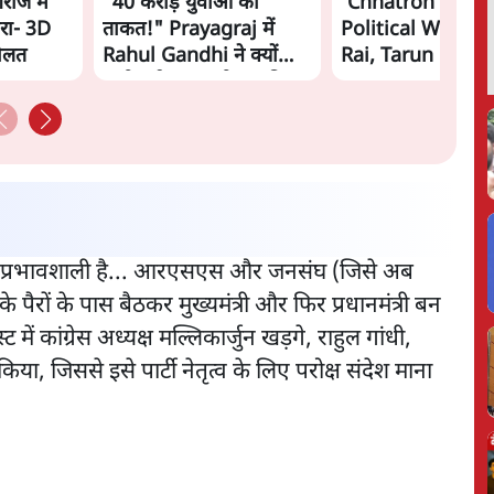
गराज में
"40 करोड़ युवाओं की
'Chhatron Ki Go
रा- 3D
ताकत!" Prayagraj में
Political War! Aj
दौलत
Rahul Gandhi ने क्यों
Rai, Tarun Chug
कही दर्द, डाटा, दौलत की
Shatrughan on 
बात?
Gandhi
बहुत प्रभावशाली है... आरएसएस और जनसंघ (जिसे अब
 पैरों के पास बैठकर मुख्यमंत्री और फिर प्रधानमंत्री बन
 में कांग्रेस अध्यक्ष मल्लिकार्जुन खड़गे, राहुल गांधी,
 किया, जिससे इसे पार्टी नेतृत्व के लिए परोक्ष संदेश माना