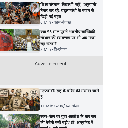
शिक्षा संस्थान ‘विद्यार्थी’ नहीं, ‘अनुयायी’
तैयार कर रहे, राहुल गांधी के बयान से
छिड़ी नई बहस
6 Min
•
वक़्त-बेवक़्त
क्या 95 साल पुराने भारतीय सांख्यिकी
संस्थान की स्वायत्तता पर भी अब मंडरा
, BJP
RSS Chief Mohan
Ram Mandir Loot
रहा ख़तरा?
Bhagwat का 'संवाद' या
Echoes in UP
8 Min
•
विश्लेषण
क्यों
Gen Z को काउंटर करने का
Assembly, चंदा चोरी
utosh
एजेंडा?
CM Yogi का गोलमोल
Advertisement
जवाब?
उलटबांसीः राष्ट्र के चरित्र की मरम्मत जारी
है
11 Min
•
व्यंग्य/उलटबाँसी
जंतर-मंतर पर युवा आक्रोश के बाद संघ
की बेचैनी क्यों बढ़ी? प्रो. अपूर्वानंद ने