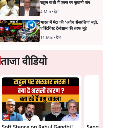
राहुल गांधी में एक्स पर ज़ुबानी जंग
4 Min
•
देश
भारत में मेटा की 'अवैध सेंसरशिप' बढ़ी,
एक्टिविस्ट टेलीग्राम की तरफ मुड़े
11 Min
•
देश
ताजा वीडियो
Soft Stance on Rahul Gandhi!
Sangh Parivar Ri