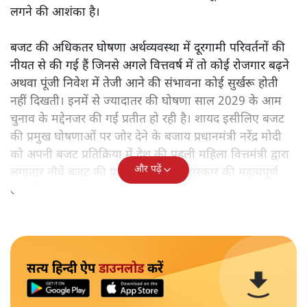
लगने की आशंका है।
बजट की अधिकतर घोषणा अर्थव्यवस्था में दूरगामी परिवर्तनों की
नीयत से की गई हैं जिनसे अगले वित्तवर्ष में तो कोई रोजगार बढ़ने
अथवा पूंजी निवेश में तेजी आने की संभावना कोई सुर्खरू होती
नहीं दिखती। इनमें से ज्यादातर की घोषणा साल 2029 के आम
चुनाव के मद्देनजर की गई प्रतीत हो रही है। शायद इसीलिए बजट
की प्रमुख घोषणाओं पर जोर देने के बजाय प्रधानमंत्री नरेंद्र मोदी
को अपनी बजट प्रतिक्रिया में देश की पहली महिला वित्तमंत्री द्वारा
और पढ़ें
लगातार नौवें बजट की प्रस्तुति को अपनी सरकार की महत्वपूर्ण
उपलब्धि बताने पर मजबूर होना पड़ा।
सत्य हिन्दी ऐप
डाउनलोड
करें