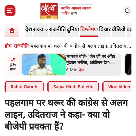
देश
राज्य
राजनीति
दुनिया
विश्लेषण
विचार
वीडियो
वक़्त
होम
/
राजनीति
/
पहलगाम पर थरूर की कांग्रेस से अलग लाइन, उदितराज ने
कहा- क्या वो बीजेपी प्रवक्ता हैं?
 पर आँख
अतीक अहमद के बेटे अबान अहमद
 देश-
की सड़क हादसे में मौत, जेल में बंद
ट्रेंडिंग
ये बोले थे-
भाई से मिलने जा रहे थे
5 Min
.
उत्तर प्रदेश
ख़बर
Rahul Gandhi
Satya Hindi Bulletin
Viral Video
पहलगाम पर थरूर की कांग्रेस से अलग
लाइन, उदितराज ने कहा- क्या वो
बीजेपी प्रवक्ता हैं?