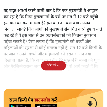
यह बहुत आश्चर्य करने वाली बात है कि एक मुख्यमंत्री ये आह्वान
कर रहा है कि मियांं मुसलमानों के घरों पर रात में 12 बजे पहुँचो।
इस बात का क्या मतलब है? इस बात का क्या क्या मतलब
निकाला जाये? जिन लोगों को मुख्यमंत्री संबोधित करते हुए ये बातें
कह रहे हैं वे इस बात से उन अल्पसंख्यकों को कितना नुकसान
पहुंचा सकते हैं? ऐसा लगता है कि मुख्यमंत्री को बच्चों और
महिलाओं की सुरक्षा से कोई मतलब नहीं है, रात 12 बजे किसी के
घर जाकर उनके बच्चों और महिलाओं को डराकर आप क्या
दिखाना चाहते हैं, कि आप बहुत वीर हैं? मुख्यमंत्री सरमा की घृणा
और पढ़ें
और गैरजिम्मेदाराना ज़बान यहीं नहीं रुकती वो आगे कहते हैं कि
"अगर रिक्शा का किराया 5 रुपये है, तो उन्हें 4 रुपये दो।"
सत्य हिन्दी ऐप
डाउनलोड
करें