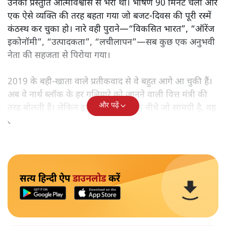
उनकी प्रस्तुति आत्मविश्वास से भरी थी। भाषण 90 मिनट चला और
एक ऐसे व्यक्ति की तरह बहता गया जो बजट‑दिवस की पूरी रस्में
कंठस्थ कर चुका हो। नारे वही पुराने—“विकसित भारत”, “ऑरेंज
इकोनॉमी”, “उत्पादकता”, “लचीलापन”—सब कुछ एक अनुभवी
नेता की सहजता से पिरोया गया।
2019 के बही‑खाता वाले प्रतीकवाद से वे बहुत आगे आ चुकी हैं।
अब वे नार्थ ब्लॉक के हर गलियारे को जानने वाली वित्त मंत्री की
और पढ़ें
तरह बोलती हैं। लेकिन इस आत्मविश्वास के नीचे जो सामग्री है, वह
उतनी ही अनुमानित और दोहराव भरी।
सत्य हिन्दी ऐप
डाउनलोड
करें