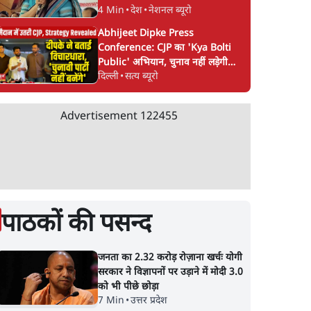
utosh
एजेंडा?
CM Yogi का गोलमोल
4 Min
•
देश
•
नेशनल ब्यूरो
जवाब?
Abhijeet Dipke Press
Conference: CJP का 'Kya Bolti
Public' अभियान, चुनाव नहीं लड़ेगी
दिल्ली
•
सत्य ब्यूरो
CJP!
Advertisement
122455
पाठकों की पसन्द
जनता का 2.32 करोड़ रोज़ाना खर्चः योगी
सरकार ने विज्ञापनों पर उड़ाने में मोदी 3.0
को भी पीछे छोड़ा
7 Min
•
उत्तर प्रदेश