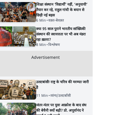
शिक्षा संस्थान ‘विद्यार्थी’ नहीं, ‘अनुयायी’
तैयार कर रहे, राहुल गांधी के बयान से
छिड़ी नई बहस
6 Min
•
वक़्त-बेवक़्त
क्या 95 साल पुराने भारतीय सांख्यिकी
संस्थान की स्वायत्तता पर भी अब मंडरा
रहा ख़तरा?
8 Min
•
विश्लेषण
Advertisement
उलटबांसीः राष्ट्र के चरित्र की मरम्मत जारी
है
11 Min
•
व्यंग्य/उलटबाँसी
जंतर-मंतर पर युवा आक्रोश के बाद संघ
की बेचैनी क्यों बढ़ी? प्रो. अपूर्वानंद ने