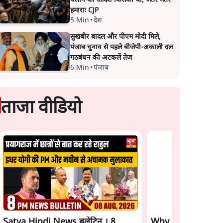
चलाने का आदेश किसका था, जंतर मंतर
हमाराः CJP
5 Min
•
देश
सुखबीर बादल और पीएम मोदी मिले,
पंजाब चुनाव से पहले बीजेपी-अकाली दल
गठबंधन की अटकलें तेज
6 Min
•
पंजाब
ताजा वीडियो
Satya Hindi News बुलेटिन । 8
Why BJP Allowed