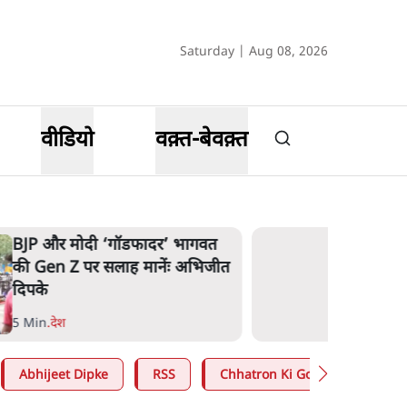
Saturday | Aug 08, 2026
वीडियो
वक़्त-बेवक़्त
मार्क ज़करबर्ग का माफीनामाः ये बहुत
अंदर की बात है
9 Min
.
विश्लेषण
Abhijeet Dipke
RSS
Chhatron Ki Goonj
Ashu