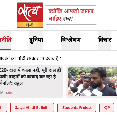
जनीति
दुनिया
विश्लेषण
विचार
धायकों का मोदी सरकार पर दबाव है?
JP और मोदी ‘गॉडफादर’ भागवत
ी Gen Z पर सलाह मानेंः अभिजीत
िपके
 Min
.
देश
ah
Satya Hindi Bulletin
Students Protest
CJP