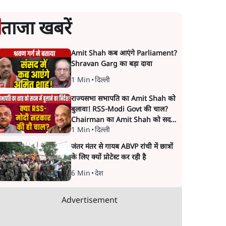
ताजा खबरें
Amit Shah कब आएंगे Parliament?
Shravan Garg का बड़ा दावा
1 Min
•
दिल्ली
राज्यसभा सभापति का Amit Shah को
बुलावा! RSS-Modi Govt की चाल?
Chairman का Amit Shah को सदन
1 Min
•
दिल्ली
में बयान देने का संकेत क्यों? Senior
journalist Vinod Agnihotri ने इसे
जंतर मंतर से गायब ABVP रांची में छात्रों
Modi Government और RSS की
के लिए क्यों प्रोटेस्ट कर रही है
संभावित strategy से जोड़कर बड़ा
सवाल उठाया है।
6 Min
•
देश
Advertisement