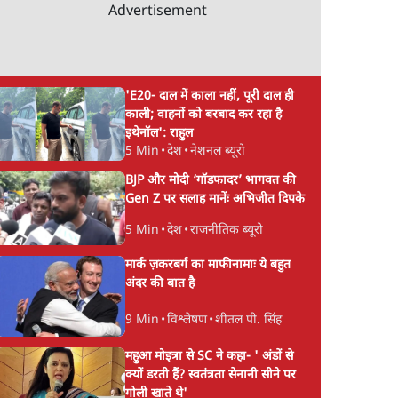
Advertisement
'E20- दाल में काला नहीं, पूरी दाल ही
काली; वाहनों को बरबाद कर रहा है
इथेनॉल': राहुल
5 Min
•
देश
•
नेशनल ब्यूरो
BJP और मोदी ‘गॉडफादर’ भागवत की
Gen Z पर सलाह मानेंः अभिजीत दिपके
5 Min
•
देश
•
राजनीतिक ब्यूरो
मार्क ज़करबर्ग का माफीनामाः ये बहुत
अंदर की बात है
9 Min
•
विश्लेषण
•
शीतल पी. सिंह
, BJP
RSS Chief Mohan
Ram Mandir Loot
महुआ मोइत्रा से SC ने कहा- ' अंडों से
Bhagwat का 'संवाद' या
Echoes in UP
क्यों डरती हैं? स्वतंत्रता सेनानी सीने पर
क्यों
Gen Z को काउंटर करने का
Assembly, चंदा चोरी
गोली खाते थे'