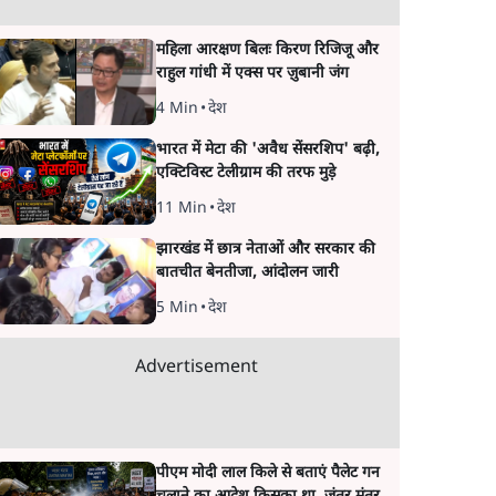
महिला आरक्षण बिलः किरण रिजिजू और
राहुल गांधी में एक्स पर ज़ुबानी जंग
4 Min
•
देश
भारत में मेटा की 'अवैध सेंसरशिप' बढ़ी,
एक्टिविस्ट टेलीग्राम की तरफ मुड़े
11 Min
•
देश
झारखंड में छात्र नेताओं और सरकार की
बातचीत बेनतीजा, आंदोलन जारी
5 Min
•
देश
Advertisement
पीएम मोदी लाल किले से बताएं पैलेट गन