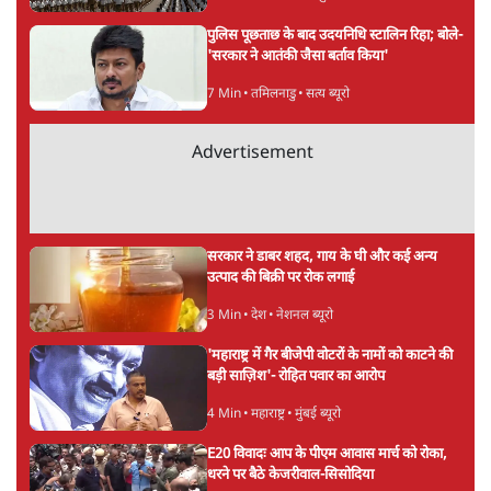
5 Min
•
देश
PM Modi & Amit Shah Missing from
Parliament: क्या विपक्ष से डरी सरकार?
दिल्ली
Advertisement
शेख हसीना: '2024 में छात्र आंदोलन नहीं,
सुनियोजित तख्तापलट था; मैं अपने लोगों के पास
जरूर लौटूंगी'
5 Min
•
दुनिया
जंतर मंतर प्रोटेस्ट: 'युवाओं को प्रताड़ित किया जा रहा
है, पर मोदी-शाह में बोलने की हिम्मत नहीं'- राहुल
7 Min
•
देश
संसदीय समिति-मेटा की बैठकः मार्क ज़करबर्ग ने
भारत सरकार से माफी मांगी