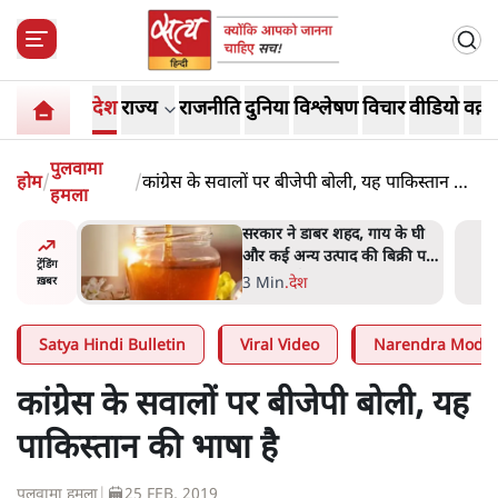
देश
राज्य
राजनीति
दुनिया
विश्लेषण
विचार
वीडियो
वक़्त
पुलवामा
होम
/
/
कांग्रेस के सवालों पर बीजेपी बोली, यह पाकिस्तान की
हमला
भाषा है
उदयनिधि
सरकार ने डाबर शहद, गाय के घी
कार ने
और कई अन्य उत्पाद की बिक्री पर
ट्रेंडिंग
ा'
रोक लगाई
3 Min
.
देश
ख़बर
Satya Hindi Bulletin
Viral Video
Narendra Modi
कांग्रेस के सवालों पर बीजेपी बोली, यह
पाकिस्तान की भाषा है
पुलवामा हमला
|
25 FEB, 2019