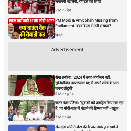
सबरीमला : भेदभाव,आस्था,मान्यताएँ
या पुरुषवादी सोच, सच क्या है?
देश
|
प्रमोद मल्लिक
|
17 NOV, 2019
प्रमोद मल्लिक
ईश्वर के दरबार में सबको हाज़िर होने का मौका क्यों नहीं देना चाहता
वह केरल, जो अपनी बौद्धिकता के लिए पूरे देश में मशहूर है? आखिर
क्या है मामला? क्या यह आस्था का सवाल है या इसके पीछे सदियों से
चली आ रही पुरुषवादी सोच है? सवाल यह भी है कि कुछ लोग आधी
आबादी के बारे में फ़ैसला कैसे कर सकते हैं? सवाल यह भी है कि क्या
महिलाओं की आस्था को महत्व नहीं दिया जाना चाहिए?