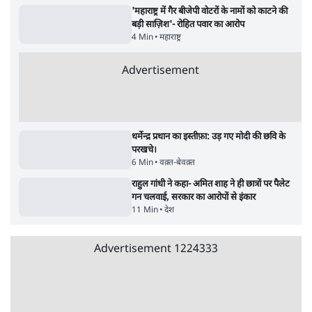
पुलिस पूछताछ के बाद उदयनिधि स्टालिन रिहा; बोले-
'सरकार ने आतंकी जैसा बर्ताव किया'
7 Min
•
तमिलनाडु
•
सत्य ब्यूरो
Advertisement
सरकार ने डाबर शहद, गाय के घी और कई अन्य
उत्पाद की बिक्री पर रोक लगाई
3 Min
•
देश
•
नेशनल ब्यूरो
'महाराष्ट्र में गैर बीजेपी वोटरों के नामों को काटने की
बड़ी साज़िश'- रोहित पवार का आरोप
4 Min
•
महाराष्ट्र
•
मुंबई ब्यूरो
E20 विवादः आप के पीएम आवास मार्च को रोका,
धरने पर बैठे केजरीवाल-सिसोदिया
5 Min
•
देश
•
नेशनल ब्यूरो