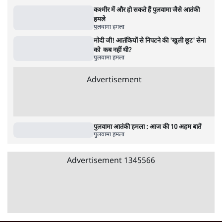
4 Min
•
देश
शिक्षा संस्थान ‘विद्यार्थी’ नहीं, ‘अनुयायी’ तैयार कर
रहे, राहुल गांधी के बयान से छिड़ी नई बहस
6 Min
•
वक़्त-बेवक़्त
इंस्टाग्राम पर आरक्षण हटाओ आंदोलन का शिगूफा,
क्या Gen Z एकता तोड़ने की मुहिम?
7 Min
•
देश
Advertisement
क्या 95 साल पुराने भारतीय सांख्यिकी संस्थान की
स्वायत्तता पर भी अब मंडरा रहा ख़तरा?
8 Min
•
विश्लेषण
जंतर-मंतर पर युवा आक्रोश के बाद संघ की बेचैनी
क्यों बढ़ी? प्रो. अपूर्वानंद ने बताईं 5 बड़ी वजहें
7 Min
•
विश्लेषण
'महाराष्ट्र में गैर बीजेपी वोटरों के नामों को काटने की