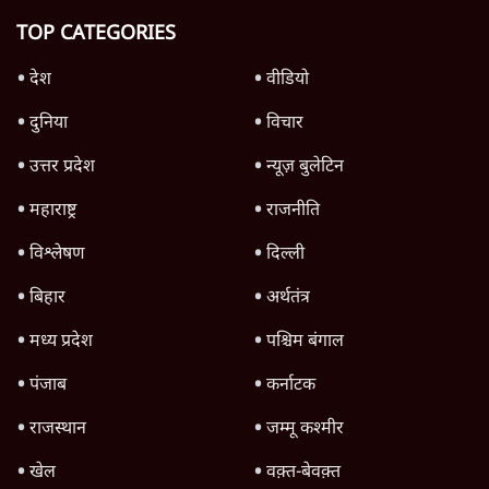
बड़ी साज़िश'- रोहित पवार का आरोप
4 Min
•
महाराष्ट्र
Advertisement
धर्मेन्द्र प्रधान का इस्तीफ़ा: उड़ गए मोदी की छवि के
परखचे।
6 Min
•
वक़्त-बेवक़्त
राहुल गांधी ने कहा- अमित शाह ने ही छात्रों पर पैलेट
गन चलवाई, सरकार का आरोपों से इंकार
11 Min
•
देश
Advertisement
1224333