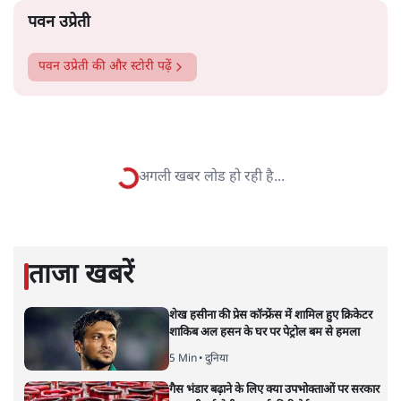
पटबउसी सत्र मंदिर
सत्य हिन्दी ऐप
डाउनलोड
करें
पवन उप्रेती
पवन उप्रेती
की और स्टोरी पढ़ें