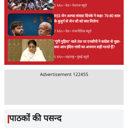
5 Min
•
देश
Advertisement
शाह के ख़िलाफ़ संसद में विपक्ष का मार्च, 'गृह मंत्री
मुंह छुपा रहे हैं क्योंकि वो छात्रों के गुनहगार हैं'
5 Min
•
देश
जंतर-मंतर प्रोटेस्ट- 'ताकतवर सरकार के नाम पर
आक्रामकता न दिखाए पुलिस, जेन जी को सुने': SC
5 Min
•
देश
ताजा वीडियो