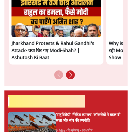
प्रमोद मल्लिक
की और स्टोरी पढ़ें
अगली खबर लोड हो रही है...
ताजा खबरें
शेख हसीना की प्रेस कॉन्फ्रेंस में शामिल हुए क्रिकेटर
शाकिब अल हसन के घर पर पेट्रोल बम से हमला
5 Min
•
दुनिया
गैस भंडार बढ़ाने के लिए क्या उपभोक्ताओं पर सरकार
लगाएगी नई लेवी, रायटर्स की रिपोर्ट