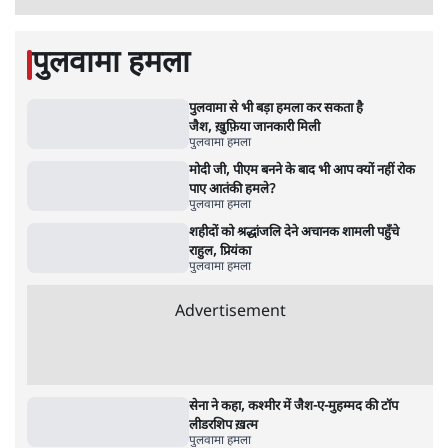
RSS जेन अल्फा संवादः दिपके ने कहा- 70-80 साल
के बुजुर्ग से जेन जी को क्या मिलेगा
7 Min
•
देश
•
राजनीतिक ब्यूरो
'गूंगी गुड़िया' वाले तंज पर एनसीपी ने कांग्रेस से पूछा-
क्या आप इंदिरा गांधी का अपमान सही मानते हैं?
5 Min
•
महाराष्ट्र
•
मुंबई ब्यूरो
Advertisement
122455
पाठकों की पसन्द
RSS नेता की जंतर मंतर आंदोलन पर टिप्पणी- सीधे
फायरिंग कराता, महिलाओं का रेप करवाता