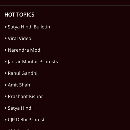
पुलवामा हमला
पुलवामा से भी बड़ा हमला कर सकता है
जैश, ख़ुफ़िया जानकारी मिली
पुलवामा हमला
मोदी जी, पीएम बनने के बाद भी आप क्यों नहीं रोक
पाए आतंकी हमले?
पुलवामा हमला
शहीदों को श्रद्धांजलि देने अचानक शामली पहुँचे
राहुल, प्रियंका
पुलवामा हमला
Advertisement
सेना ने कहा, कश्मीर में जैश-ए-मुहम्मद की टॉप
लीडरशिप ख़त्म
पुलवामा हमला
कश्मीर में और हो सकते हैं पुलवामा जैसे आतंकी