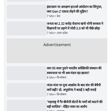
Urmilesh Exposes Voter List Plan: क्या
पिछड़ों और दलितों का वोट काट देगी BJP?
विश्लेषण
भागवत बोले- 'जेन ज़ी पर आँख मूंदकर भरोसा,
आंदोलन देश-विरोधी नहीं'; अतुल लिमये बोले थे-
'एंटी नेशनल'
6 Min
•
देश
ताजा वीडियो