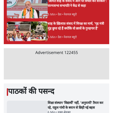
the RSS's New Move?
विश्लेषण
Advertisement
'बंगाल में मस्जिदों से लाउडस्पीकर हटाने का दबाव
डाला जा रहा': मुस्लिम नेताओं का अमित शाह को पत्र
6 Min
•
पश्चिम बंगाल
फेसबुक-एक्स को अवैध एआई कंटेंट, डीपफेक अब
36 नहीं, 3 घंटे में हटाना होगा? सरकार का नया
प्रस्ताव
6 Min
•
देश
Abhijeet Dipke Press Conference: CJP
का 'Kya Bolti Public' अभियान, चुनाव नहीं
लड़ेगी CJP!
दिल्ली
Advertisement