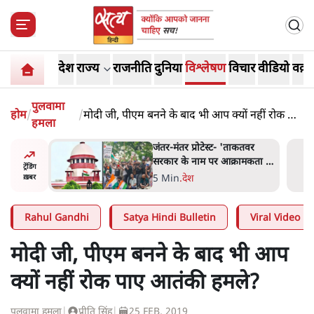
देश
राज्य
राजनीति
दुनिया
विश्लेषण
विचार
वीडियो
वक़्त
पुलवामा
होम
/
/
मोदी जी, पीएम बनने के बाद भी आप क्यों नहीं रोक पाए
हमला
आतंकी हमले?
ाकतवर
जंतर मंतर प्रोटेस्ट: 'युवाओं को
रामकता न
प्रताड़ित किया जा रहा है, पर मोदी-
ट्रेंडिंग
ो सुने':
शाह में बोलने की हिम्मत नहीं'-
7 Min
.
देश
ख़बर
राहुल
Rahul Gandhi
Satya Hindi Bulletin
Viral Video
मोदी जी, पीएम बनने के बाद भी आप
क्यों नहीं रोक पाए आतंकी हमले?
पुलवामा हमला
|
प्रीति सिंह
|
25 FEB, 2019