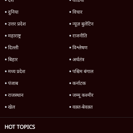
7 Min
•
देश
जनता का 2.32 करोड़ रोज़ाना खर्चः योगी सरकार ने
विज्ञापनों पर उड़ाने में मोदी 3.0 को भी पीछे छोड़ा
7 Min
•
उत्तर प्रदेश
Advertisement
क्या 95 साल पुराने भारतीय सांख्यिकी संस्थान की
स्वायत्तता पर भी अब मंडरा रहा ख़तरा?
8 Min
•
विश्लेषण
जंतर-मंतर पर युवा आक्रोश के बाद संघ की बेचैनी
क्यों बढ़ी? प्रो. अपूर्वानंद ने बताईं 5 बड़ी वजहें
7 Min
•
विश्लेषण
'महाराष्ट्र में गैर बीजेपी वोटरों के नामों को काटने की
बड़ी साज़िश'- रोहित पवार का आरोप
4 Min
•
महाराष्ट्र