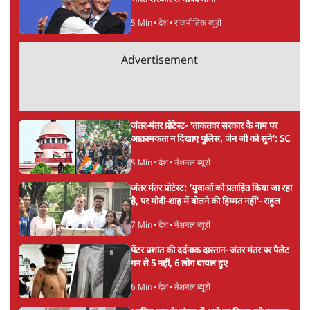
अगली खबर लोड हो रही है...
ताजा खबरें
पीएम मोदी की विदेश यात्राएंः 74.59 करोड़ रुपये
खर्च, हर घंटे करीब 12.4 लाख
3 Min
•
देश
"छात्रों से डर गई Yogi Govt!" AISA President
का खुला ऐलान, Rahul Gandhi से घबराई UP
Govt?
विश्लेषण
Mohan Bhagwat Defends Gen Z! "Part
of the LGBTQ Community"—Is This