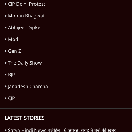
भाषा है
पुलवामा हमला
पुलवामा से भी बड़ा हमला कर सकता है
जैश, ख़ुफ़िया जानकारी मिली
पुलवामा हमला
शहीदों को श्रद्धांजलि देने अचानक शामली पहुँचे
राहुल, प्रियंका
पुलवामा हमला
Advertisement
सेना ने कहा, कश्मीर में जैश-ए-मुहम्मद की टॉप
लीडरशिप ख़त्म
पुलवामा हमला
कश्मीर में और हो सकते हैं पुलवामा जैसे आतंकी
हमले
पुलवामा हमला
मोदी जी! आतंकियों से निपटने की 'खुली छूट' सेना
को कब नहीं थी?
पुलवामा हमला