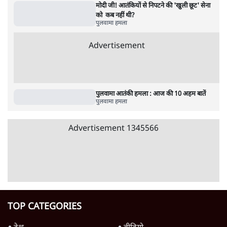
5 Min
•
देश
•
नेशनल ब्यूरो
शाह के ख़िलाफ़ संसद में विपक्ष का मार्च, 'गृह मंत्री
मुंह छुपा रहे हैं क्योंकि वो छात्रों के गुनहगार हैं'
5 Min
•
देश
•
नेशनल ब्यूरो
Advertisement
122455
पाठकों की पसन्द
शिक्षा संस्थान ‘विद्यार्थी’ नहीं, ‘अनुयायी’ तैयार कर
रहे, राहुल गांधी के बयान से छिड़ी नई बहस
6 Min
•
वक़्त-बेवक़्त
इंस्टाग्राम पर आरक्षण हटाओ आंदोलन का शिगूफा,
क्या Gen Z एकता तोड़ने की मुहिम?