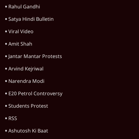
Advertisement
उलटबांसीः राष्ट्र के चरित्र की मरम्मत जारी है
11 Min
•
व्यंग्य/उलटबाँसी
राहुल गांधी ने कहा- अमित शाह ने ही छात्रों पर पैलेट
गन चलवाई, सरकार का आरोपों से इंकार
11 Min
•
देश
Advertisement
1224333
पुलवामा हमला
कांग्रेस के सवालों पर बीजेपी बोली, यह पाकिस्तान की