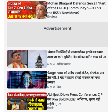
नामवर सिंह... मुझे ज़माने से कुछ भी
तो शिकवा नहीं
साहित्य
|
भगवानदास मोरवाल
|
20 FEB, 2019
भगवानदास मोरवाल
कृष्णा सोबती, अज्ञेय, कमलेश्वर, राजेन्द्र यादव, निर्मल वर्मा, श्रीलाल
शुक्ल, केदारनाथ सिंह और अब नामवर सिंह के रूप में हिंदी के इस
हरे-भरे जंगल से एक-एक कर पुराने दरख्त ख़त्म हो चुके हैं।