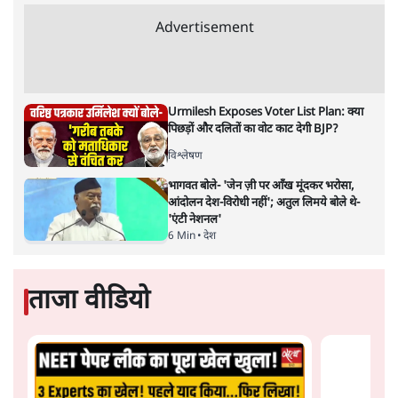
एक हिंदी प्रेमी होने के नाते मैं यह बात गर्व से कह सकता हूँ कि मैंने
हिंदी आलोचना के किंवदंती डॉ. नामवर सिंह को न केवल देखा है,
बल्कि समय-समय पर उन्हें सुना भी है। मैं यह बात और भी गर्व के
साथ कह सकता हूँ कि डॉ. नामवर सिंह बहुत से लेखकों की तरह
मेरे भी लेखन से काफ़ी हद तक परिचित थे। आज सवेरे जब यह
सूचना मिली कि नामवर जी अब हमारे बीच नहीं रहे हैं, तो
स्वाभाविक रूप से मैं भी पूरे हिंदी और उर्दू जगत की तरह शोक
संतप्त हूँ। कृष्णा सोबती, अज्ञेय, कमलेश्वर, राजेन्द्र यादव, निर्मल
वर्मा, श्रीलाल शुक्ल, केदारनाथ सिंह और अब नामवर सिंह के रूप
में हिंदी के इस हरे-भरे जंगल से एक-एक कर पुराने दरख्त ख़त्म हो
चुके हैं। कहना चाहिए कि हिंदी का यह युग जिन नामों से जाना और
पहचाना जाएगा, उनमें नामवर सिंह का नाम पहले पायदान पर
होगा। नामवर जी की ख्याति आज कम लिखने के बावजूद अगर
जेठ की दोपहरी की तरह चमकदार है, तो वह है उनका अध्ययन
और पूरे हिंदी परिदृश्य पर लगातार पड़ने वाली उनकी वह दृष्टि जो
किसी विरले साहित्यकार में ही होती है।