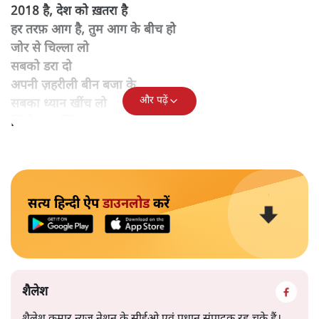
2018 है, देश को ख़तरा है
हर तरफ़ आग है, तुम आग के बीच हो
जोर से चिल्ला लो
सबको डरा दो
अपनी ज़हरीली बीन बजा के
और पढ़ें
सबका ध्यान खींच लो
जिंगोस्तान जिंदाबाद -
सत्य हिन्दी ऐप
डाउनलोड
करें
शैलेश