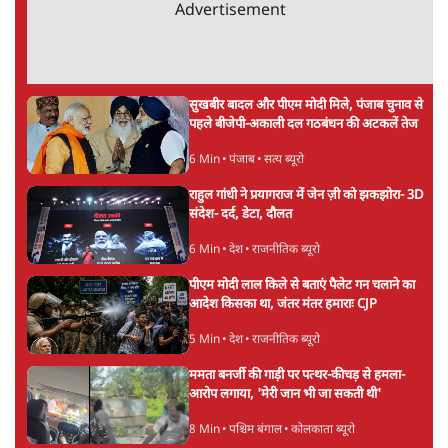
बीजेपी-अकाली गठबंधन हुआ तो ये पुराने गठबंधन
की वापसी के बजाय क्यों होगा नया राजनीतिक
प्रयोग?
7 Min
•
पंजाब
उमर खालिद की किताब पर चर्चा के लिए
ऑडिटोरियम की बुकिंग JNU ने रद्द की, कहा- 'अधूरी
जानकारी दी'
6 Min
•
देश
झारखंड प्रोटेस्ट: JPSC परीक्षा रद्द होगी, लेकिन छात्र
CBI जांच की मांग पर अड़े; धरना-प्रदर्शन जारी
8 Min
•
झारखंड
Advertisement
ममता बनर्जी की गाड़ी पर पत्थर-कीचड़ से हमला-
आरोप लगाया, 'मेरी जान भी जा सकती थी'