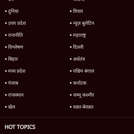
उलटबांसीः राष्ट्र के चरित्र की मरम्मत जारी है
11 Min
•
व्यंग्य/उलटबाँसी
Parliament LIVE | हंगामे के बीच फिर शुरू हुई
संसद | 2 Bills Today
दिल्ली
मैं अपने सारे सर्टिफिकेट दिखाने को तैयार, मोदी जी
भी अपनी डिग्री दिखाएंः दिपके
4 Min
•
देश
Advertisement
'महाराष्ट्र में गैर बीजेपी वोटरों के नामों को काटने की
बड़ी साज़िश'- रोहित पवार का आरोप
4 Min
•
महाराष्ट्र
पीएम केयर्स फंडः मार्च 2023 के बाद कोई हिसाब-
किताब नहीं, द हिन्दू की पड़ताल
4 Min
•
देश