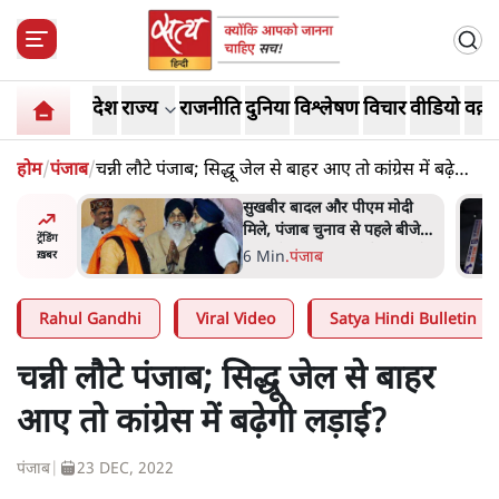
देश
राज्य
राजनीति
दुनिया
विश्लेषण
विचार
वीडियो
वक़्त
होम
/
पंजाब
/
चन्नी लौटे पंजाब; सिद्धू जेल से बाहर आए तो कांग्रेस में बढ़ेगी
लड़ाई?
 मोदी
राहुल गांधी ने प्रयागराज में जेन ज़ी
हले बीजेपी-
को झकझोरा- 3D संदेश- दर्द, डेटा,
ट्रेंडिंग
 अटकलें
दौलत
6 Min
.
देश
ख़बर
Rahul Gandhi
Viral Video
Satya Hindi Bulletin
चन्नी लौटे पंजाब; सिद्धू जेल से बाहर
आए तो कांग्रेस में बढ़ेगी लड़ाई?
पंजाब
|
23 DEC, 2022