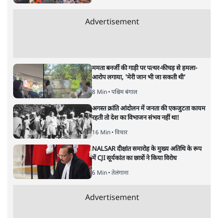
मुकेश कुमार
की और स्टोरी पढ़ें
भारत–यूरोप संवाद: दूरदर्शी रणनीति या
हालात से उपजा मोड़?
विश्लेषण
|
सतीश झा
|
29 JAN, 2026
भारत ईयू मुक्त व्यापार समझौताः ईयू अध्यक्ष उर्सुला वॉन डेर लेयेन और
पीएम मोदी
सतीश झा