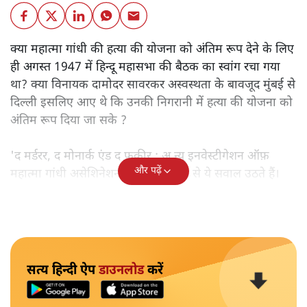
क्या महात्मा गांधी की हत्या की योजना को अंतिम रूप देने के लिए
ही अगस्त 1947 में हिन्दू महासभा की बैठक का स्वांग रचा गया
था? क्या विनायक दामोदर सावरकर अस्वस्थता के बावजूद मुंबई से
दिल्ली इसलिए आए थे कि उनकी निगरानी में हत्या की योजना को
अंतिम रूप दिया जा सके ?
'द मर्डरर, द मोनार्क एंड द फ़कीर : अ न्यू इनवेस्टीगेशन ऑफ़
और पढ़ें
महात्मा गांधी असेशिनेशन' नामक किताब से ये सवाल उठते हैं।
सत्य हिन्दी ऐप
डाउनलोड
करें