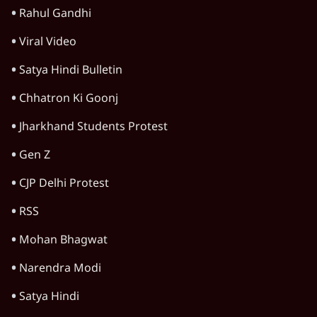
Advertisement
1224333
पंजाब
बीजेपी-अकाली गठबंधन हुआ तो ये पुराने गठबंधन
की वापसी के बजाय क्यों होगा नया राजनीतिक
प्रयोग?
7 Min
•
पंजाब
सुखबीर बादल और पीएम मोदी मिले, पंजाब चुनाव से
पहले बीजेपी-अकाली दल गठबंधन की अटकलें तेज
6 Min
•
पंजाब
चुनाव से पहले पंजाब कांग्रेस में घमासान: बैठक से
गायब रहे चन्नी; राजा वडिंग बोले- 'एकता बरकरार'
5 Min
•
पंजाब