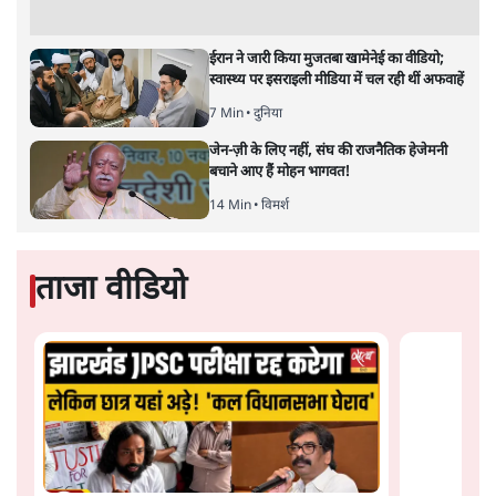
भारत-यूरोपीय संघ मुक्त व्यापार समझौताः क्या यूरोप की ओर भारत
का झुकाव एक लंबा रणनीतिक नज़रिया है या वैश्विक दबावों और
अमेरिकी अनिश्चितता की वजह से उठाया गया एक कदम है? वरिष्ठ
पत्रकार सतीश झा का आकलनः
कूटनीति में समय ही सबसे
बड़ा कारक होता है। भारत का यूरोप की
ओर ताज़ा झुकाव—जिसका ठोस रूप हाल ही में संपन्न भारत–
यूरोपीय संघ मुक्त व्यापार समझौते (एफ़टीए) में दिखाई देता है—
किसी दीर्घकालिक रणनीतिक दूरदृष्टि की पराकाष्ठा कम, और
परिस्थितियों के दबाव में लिया गया एक तेज़ निर्णय अधिक लगता
और पढ़ें
है।
सत्य हिन्दी ऐप
डाउनलोड
करें