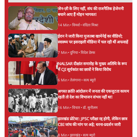
राहुल गांधी ने प्रयागराज में जेन ज़ी को झकझोरा- 3D
संदेश- दर्द, डेटा, दौलत
6 Min
•
देश
•
राजनीतिक ब्यूरो
ममता बनर्जी की गाड़ी पर पत्थर-कीचड़ से हमला-
आरोप लगाया, 'मेरी जान भी जा सकती थी'
8 Min
•
पश्चिम बंगाल
•
कोलकाता ब्यूरो
Advertisement
जेन-ज़ी के लिए नहीं, संघ की राजनैतिक हेजेमनी
बचाने आए हैं मोहन भागवत!
14 Min
•
विमर्श
•
वंदिता मिश्रा
ईरान ने जारी किया मुजतबा खामेनेई का वीडियो;
स्वास्थ्य पर इसराइली मीडिया में चल रही थीं अफवाहें