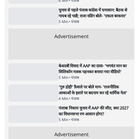
पंजाब
बीजेपी-अकाली गठबंधन हुआ तो ये पुराने गठबंधन
की वापसी के बजाय क्यों होगा नया राजनीतिक
प्रयोग?
7 Min
•
पंजाब
सुखबीर बादल और पीएम मोदी मिले, पंजाब चुनाव से
पहले बीजेपी-अकाली दल गठबंधन की अटकलें तेज
6 Min
•
पंजाब
चुनाव से पहले पंजाब कांग्रेस में घमासान: बैठक से
गायब रहे चन्नी; राजा वडिंग बोले- 'एकता बरकरार'
5 Min
•
पंजाब
Advertisement