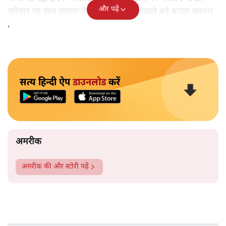
और पढ़ें
परिवार पर हाथ डालना है। इसीलिए सबसे पहले बड़े बादल प्रकाश
सिंह बादल ने आवाज बुलंद की।
सत्य हिन्दी ऐप
डाउनलोड
करें
अमरीक
अमरीक
की और स्टोरी पढ़ें