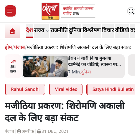
देश
राज्य
राजनीति
दुनिया
विश्लेषण
विचार
वीडियो
वक़्त
होम
/
पंजाब
/
मजीठिया प्रकरण: शिरोमणि अकाली दल के लिए बड़ा संकट
ंघ की
ईरान ने जारी किया मुजतबा
े आए हैं
खामेनेई का वीडियो; स्वास्थ्य पर
ट्रेंडिंग
इसराइली मीडिया में चल रही थीं
7 Min
.
दुनिया
ख़बर
अफवाहें
Rahul Gandhi
Viral Video
Satya Hindi Bulletin
मजीठिया प्रकरण: शिरोमणि अकाली
दल के लिए बड़ा संकट
पंजाब
|
अमरीक
|
31 DEC, 2021