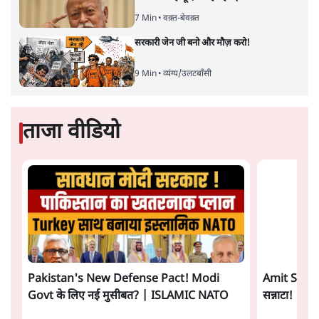
5 Min
•
झारखंड
मनरेगा की जगह आए VB G-RAM-G में पहले ही
महीने ग्रामीण रोजगार में 50% की भारी गिरावट
8 Min
•
अर्थतंत्र
Advertisement
आरएसएस जितना घोर जातिवाद तो कहीं नहीं,
भागवत की हिन्दू एकता हवाहवाई
7 Min
•
वक़्त-बेवक़्त
सरकारी जेन जी बनो और मौज़ करो!
9 Min
•
व्यंग्य/उलटबाँसी