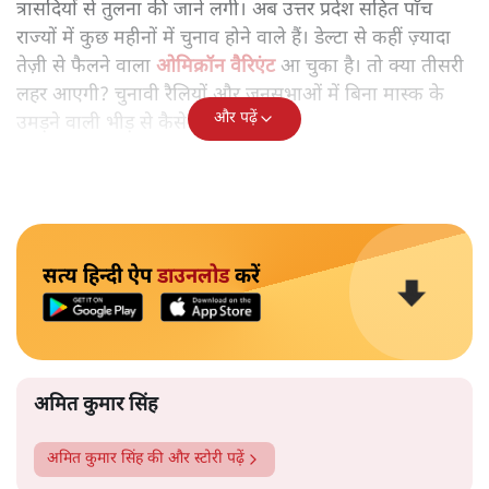
त्रासदियों से तुलना की जाने लगी। अब उत्तर प्रदेश सहित पाँच
राज्यों में कुछ महीनों में चुनाव होने वाले हैं। डेल्टा से कहीं ज़्यादा
तेज़ी से फैलने वाला
ओमिक्रॉन वैरिएंट
आ चुका है। तो क्या तीसरी
लहर आएगी? चुनावी रैलियों और जनसभाओं में बिना मास्क के
और पढ़ें
उमड़ने वाली भीड़ से कैसे हालात बनेंगे?
सत्य हिन्दी ऐप
डाउनलोड
करें
अमित कुमार सिंह
अमित कुमार सिंह
की और स्टोरी पढ़ें