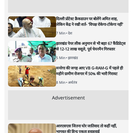
1 Min
•
विश्लेषण
RSS Contradiction Explained! Mohan
Bhagwat vs Atul Limaye पर Prabhu
Chawla का खुलासा
1 Min
•
विश्लेषण
झारखंड प्रोटेस्ट क्रैकडाउन पर राहुल ने सोरेन सरकार
को कटघरे में खड़ा किया:- ‘छात्रों पर बल प्रयोग
गलत’
8 Min
•
राजनीति
Advertisement
दिल्ली प्रोटेस्ट क्रैकडाउन पर बोलेंगे अमित शाह,
लेकिन केंद्र ने रखी शर्त- 'विपक्ष रोकेगा-टोकेगा नहीं'
7 Min
•
देश
झारखंड पेपर लीक अनुमान से भी बड़ाः 67 कैंडिडेट्स
से 12-12 लाख वसूले, पूर्व चेयरमैन गिरफ्तार