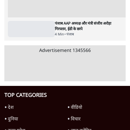
बेअदबी विवाद में AAP का दावा- 'भगवंत मान का
सिलिकॉन मास्क पहनकर बनाया गया वीडियो'
5 Min
•
पंजाब
'गुरु द्रोही' फ़ैसले पर बोले मान- 'राजनीतिक
आकाओं के इशारे पर बदनाम कर रहे धार्मिक नेता'
4 Min
•
पंजाब
पंजाबः निकाय चुनाव में AAP की जीत, क्या 2027
का विधानसभा रण आसान होगा?
5 Min
•
पंजाब
Advertisement
पंजाब AAP अध्यक्ष और मंत्री संजीव अरोड़ा
गिरफ्तार, ईडी के छापे
4 Min
•
पंजाब