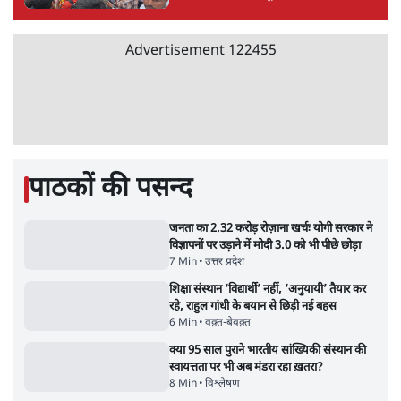
7 Min
•
दुनिया
•
विदेश डेस्क
NALSAR दीक्षांत समारोह के मुख्य अतिथि के रूप
में CJI सूर्यकांत का छात्रों ने किया विरोध
6 Min
•
तेलंगाना
•
सत्य ब्यूरो
अगस्त क्रांति आंदोलन में जनता की एकजुटता कायम
रहती तो देश का विभाजन संभव नहीं था!
16 Min
•
विचार
•
डॉ. सुनीलम
झारखंड प्रोटेस्ट: JPSC परीक्षा रद्द होगी, लेकिन छात्र
CBI जांच की मांग पर अड़े; धरना-प्रदर्शन जारी
8 Min
•
झारखंड
•
सत्य ब्यूरो
Advertisement
122455