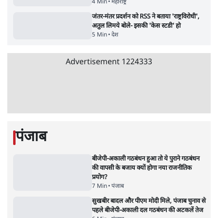
Parliament LIVE | हंगामे के बीच फिर शुरू हुई
संसद | 2 Bills Today
दिल्ली
मैं अपने सारे सर्टिफिकेट दिखाने को तैयार, मोदी जी
भी अपनी डिग्री दिखाएंः दिपके
4 Min
•
देश
Advertisement
'महाराष्ट्र में गैर बीजेपी वोटरों के नामों को काटने की
बड़ी साज़िश'- रोहित पवार का आरोप
4 Min
•
महाराष्ट्र
जंतर-मंतर प्रदर्शन को RSS ने बताया 'राष्ट्रविरोधी',
अतुल लिमये बोले- इसकी 'केस स्टडी' हो
5 Min
•
देश
Advertisement
1224333