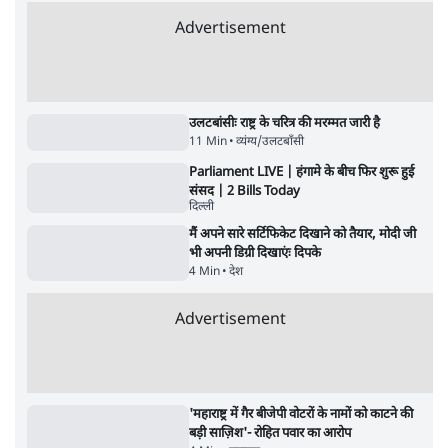
पाठकों की पसन्द
जनता का 2.32 करोड़ रोज़ाना खर्चः योगी सरकार ने
विज्ञापनों पर उड़ाने में मोदी 3.0 को भी पीछे छोड़ा
7 Min
•
उत्तर प्रदेश
शिक्षा संस्थान ‘विद्यार्थी’ नहीं, ‘अनुयायी’ तैयार कर
रहे, राहुल गांधी के बयान से छिड़ी नई बहस
6 Min
•
वक़्त-बेवक़्त
क्या 95 साल पुराने भारतीय सांख्यिकी संस्थान की
स्वायत्तता पर भी अब मंडरा रहा ख़तरा?
8 Min
•
विश्लेषण
Advertisement
उलटबांसीः राष्ट्र के चरित्र की मरम्मत जारी है
11 Min
•
व्यंग्य/उलटबाँसी