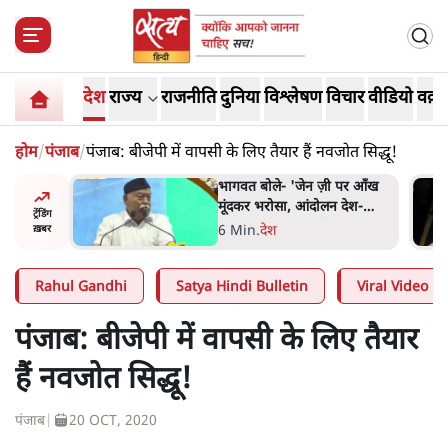
देश
राज्य
राजनीति
दुनिया
विश्लेषण
विचार
वीडियो
वक़्त
होम
/
पंजाब
/
पंजाब: बीजेपी में वापसी के लिए तैयार हैं नवजोत सिद्धू!
ेन ज़ी पर आँख
अतीक अहमद के बेटे अबान अहमद
आंदोलन देश-
की सड़क हादसे में मौत, जेल में बंद
ट्रेंडिंग
ुल लिमये बोले थे-
भाई से मिलने जा रहे थे
5 Min
.
उत्तर प्रदेश
ख़बर
Rahul Gandhi
Satya Hindi Bulletin
Viral Video
पंजाब: बीजेपी में वापसी के लिए तैयार
हैं नवजोत सिद्धू!
पंजाब
|
20 OCT, 2020