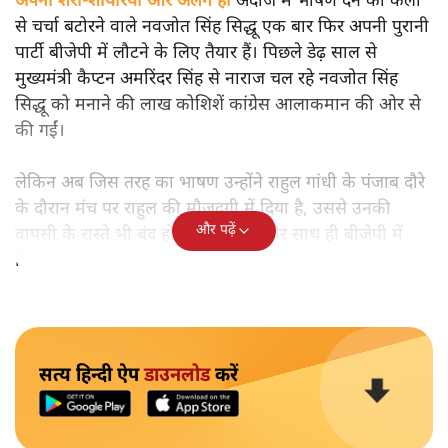
अपनी शेरो-शायरियों और अलग ही
अंदाज में भाषण देने की कला
से चर्चा बटोरने वाले नवजोत सिंह सिद्धू एक बार फिर अपनी पुरानी
पार्टी बीजेपी में लौटने के लिए तैयार हैं। पिछले डेढ़ साल से
मुख्यमंत्री कैप्टन अमरिंदर सिंह से नाराज चल रहे नवजोत सिंह
सिद्धू को मनाने की लाख कोशिशें कांग्रेस आलाकमान की ओर से
की गईं।
लेकिन अब जिस तरह का भाषण उन्होंने राहुल गांधी के पंजाब दौरे
के दौरान मंच पर राहुल की मौजूदगी में दिया है, उससे उनकी
और पढ़ें
वापसी के रास्ते भी बंद हो गए दिखते हैं और साथ ही बीजेपी में
फिर वापसी के रास्ते भी खुल रहे हैं।
सत्य हिन्दी ऐप
डाउनलोड
करें