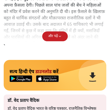
अपना फ़ैसला देगी। पिछले साल पांच जजों की बेंच ने महिलाओं
को मंदिर में प्रवेश करने की अनुमति दी थी। इस फ़ैसले के ख़िलाफ़
बहुत से धार्मिक संगठनों और मौक़ापरस्त राजनीतिक दलों ने भी
आवाज़ उठाई थी। उसके बाद अदालत में 65 याचिकाएं भी लगाई
गईं, जिनमें से कुछ में कहा गया कि मंदिरों में ही क्यों, मसजिदों
और पढ़ें
और पारसियों की अगियारी में भी महिलाओं को अंदर जाने की
इजाजत मिलनी चाहिए।
सत्य हिन्दी ऐप
डाउनलोड
करें
डॉ. वेद प्रताप वैदिक
डॉ. वेद प्रताप वैदिक भारत के वरिष्ठ पत्रकार, राजनैतिक विश्लेषक