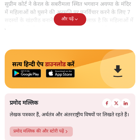
सुप्रीम कोर्ट ने केरल के सबरीमला स्थित भगवान अयप्पा के मंदिर
में महिलाओं को घुसने की अनुमति पर पुनर्विचार करने के लिए 7
और पढ़ें
सदस्यों के खंडपीठ बनाने को कहा। इससे साफ़ है कि महिलाओं में
मंदिर जाने के फ़ैसले पर सरकार ने रोक नहीं लगाई है।
सत्य हिन्दी ऐप
डाउनलोड
करें
प्रमोद मल्लिक
लेखक पत्रकार हैं, अर्थतंत्र और अंतरराष्ट्रीय विषयों पर लिखते रहते हैं।
प्रमोद मल्लिक
की और स्टोरी पढ़ें