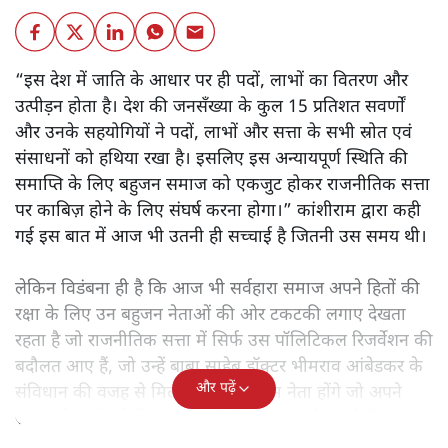
“इस देश में जाति के आधार पर ही पदों, लाभों का वितरण और
उत्पीड़न होता है। देश की जनसँख्या के कुल 15 प्रतिशत सवर्णों
और उनके सहयोगियों ने पदों, लाभों और सत्ता के सभी स्रोत एवं
संसाधनों को हथिया रखा है। इसलिए इस अन्यायपूर्ण स्थिति की
समाप्ति के लिए बहुजन समाज को एकजुट होकर राजनीतिक सत्ता
पर काबिज़ होने के लिए संघर्ष करना होगा।” कांशीराम द्वारा कही
गई इस बात में आज भी उतनी ही सच्चाई है जितनी उस समय थी।
लेकिन विडंबना ही है कि आज भी सर्वहारा समाज अपने हितों की
रक्षा के लिए उन बहुजन नेताओं की ओर टकटकी लगाए देखता
रहता है जो राजनीतिक सत्ता में सिर्फ उस पॉलिटिकल रिजर्वेशन की
बदौलत आए हैं, जो उन्हें बाबा साहेब डॉक्टर भीमराव आंबेडकर के
और पढ़ें
संविधान की वजह से मिला। ऐसे बहुत कम नेता होंगे जो अपने
समाज के मुद्दों को विधानसभाओं में और संसद में उठाते हैं।