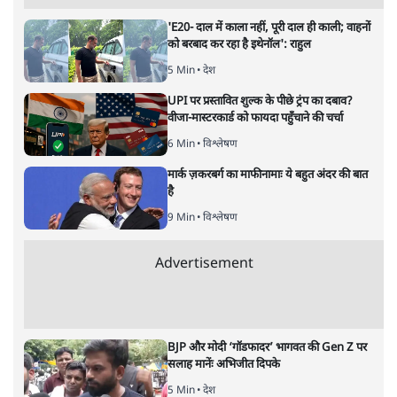
'E20- दाल में काला नहीं, पूरी दाल ही काली; वाहनों
को बरबाद कर रहा है इथेनॉल': राहुल
5 Min
•
देश
UPI पर प्रस्तावित शुल्क के पीछे ट्रंप का दबाव?
वीजा-मास्टरकार्ड को फायदा पहुँचाने की चर्चा
6 Min
•
विश्लेषण
मार्क ज़करबर्ग का माफीनामाः ये बहुत अंदर की बात
है
9 Min
•
विश्लेषण
Advertisement
BJP और मोदी ‘गॉडफादर’ भागवत की Gen Z पर
सलाह मानेंः अभिजीत दिपके
5 Min
•
देश