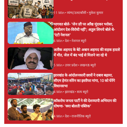
11 Min
•
व्यंग्य/उलटबाँसी
•
मुकेश कुमार
भागवत बोले- 'जेन ज़ी पर आँख मूंदकर भरोसा,
आंदोलन देश-विरोधी नहीं'; अतुल लिमये बोले थे-
'एंटी नेशनल'
6 Min
•
देश
•
नेशनल ब्यूरो
अतीक अहमद के बेटे अबान अहमद की सड़क हादसे
में मौत, जेल में बंद भाई से मिलने जा रहे थे
5 Min
•
उत्तर प्रदेश
•
लखनऊ ब्यूरो
झारखंड के आंदोलनकारी छात्रों ने दबाव बढ़ाया,
सीएम हेमंत सोरेन का इस्तीफा मांगा, 10 को घेरेंगे
विधानसभा
4 Min
•
झारखंड
•
सत्य ब्यूरो
कॉकरोच जनता पार्टी ने की देशव्यापी अभियान की
घोषणा- 'क्या बोलती पब्लिक'
4 Min
•
देश
•
राजनीतिक ब्यूरो