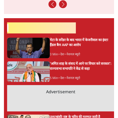
सर्वाधिक पढ़ी गयी खबरें
मेटा के सरेंडर के बाद भारत में केजरीवाल का इंस्टा
हैंडल बैनः AAP का आरोप
3 Min
•
देश
•
नेशनल ब्यूरो
'अमित शाह के संसद में आने पर विचार करे सरकार':
राज्यसभा सभापति ने केंद्र से कहा
5 Min
•
देश
•
नेशनल ब्यूरो
Advertisement
उलटबांसीः राष्ट्र के चरित्र की मरम्मत जारी है