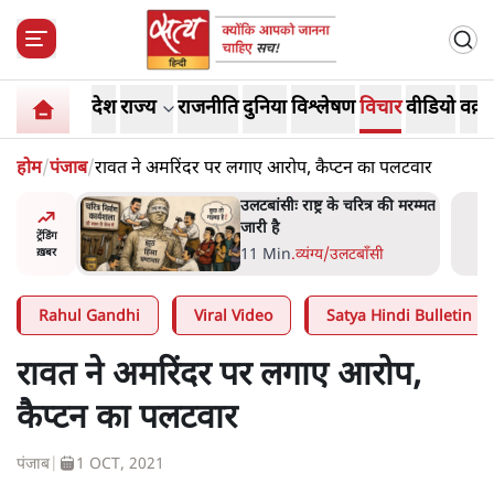
देश
राज्य
राजनीति
दुनिया
विश्लेषण
विचार
वीडियो
वक़्त
होम
/
पंजाब
/
रावत ने अमरिंदर पर लगाए आरोप, कैप्टन का पलटवार
्र की मरम्मत
भागवत बोले- 'जेन ज़ी पर आँख
मूंदकर भरोसा, आंदोलन देश-
ट्रेंडिंग
विरोधी नहीं'; अतुल लिमये बोले थे-
सी
6 Min
.
देश
ख़बर
'एंटी नेशनल'
Rahul Gandhi
Viral Video
Satya Hindi Bulletin
रावत ने अमरिंदर पर लगाए आरोप,
कैप्टन का पलटवार
पंजाब
|
1 OCT, 2021