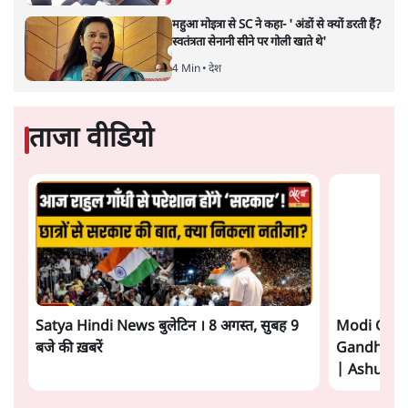
महुआ मोइत्रा से SC ने कहा- ' अंडों से क्यों डरती हैं?
स्वतंत्रता सेनानी सीने पर गोली खाते थे'
4 Min
•
देश
ताजा वीडियो
Satya Hindi News बुलेटिन । 8 अगस्त, सुबह 9
Modi Govt
बजे की ख़बरें
Gandhi? भार
| Ashutosh