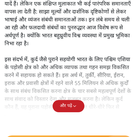
यादें हैं। लेकिन एक संक्षिप्त मुलाकात भी कई पारंपरिक समानताएँ
वापस ला देती है: साझा मूल्यों और दार्शनिक दृष्टिकोणों से लेकर
भाषाई और व्यंजन संबंधी समानताओं तक। इन लंबे समय से चली
आ रही और फलदायी संबंधों का पुनरुद्धार आज विशेष रूप से
अर्थपूर्ण है। क्योंकि भारत बहुध्रुवीय विश्व व्यवस्था में प्रमुख भूमिका
निभा रहा है।
इस संदर्भ में, कुर्द जैसे पुराने सहयोगी भारत के लिए पश्चिम एशिया
के पड़ोसी क्षेत्र को और अधिक व्यापक तथा गहन समझ विकसित
करने में सहायक हो सकते हैं। इस अर्थ में, तुर्की, सीरिया, ईरान,
इराक और प्रवासी क्षेत्रों में रहने वाले 55 मिलियन से अधिक कुर्दों
के साथ संबंध विकसित करना क्षेत्र के चार सबसे महत्वपूर्ण देशों के
साथ संवाद को विस्तार देना और मजबूत करना है। लेकिन कुर्द
और पढ़ें
कौन हैं, यह पुराना पड़ोसी जिसे भारत आज धीरे-धीरे फिर से
पहचान रहा है?