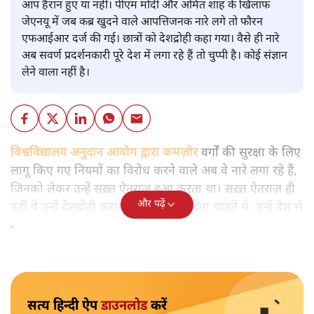
आप हैरान हुए या नहीं। पीएम मोदी और अमित शाह के खिलाफ
जेएनयू में जब कब्र खुदने वाले आपत्तिजनक नारे लगे तो फौरन
एफआईआर दर्ज की गई। छात्रों को देशद्रोही कहा गया। वैसे ही नारे
अब सवर्ण प्रदर्शनकारी पूरे देश में लगा रहे हैं तो चुप्पी है। कोई संज्ञान
लेने वाला नहीं है।
विश्वविद्यालय अनुदान आयोग द्वारा कमज़ोर
वर्गों की सुरक्षा के लिए
लागू किए गए नियमों का विरोध करने वाले अब वे नारे लगा रहे हैं,
जिनको लेकर उन्हें सख़्त ऐतराज़ हुआ करता था। सख़्त ऐतराज़ ही
और पढ़ें
नहीं वे उन्हें देशद्रोही करार देकर जेल भेज देना चाहते थे, उन्हें देश से
बाहर चले जाने को कह रहे थे।
सत्य हिन्दी ऐप
डाउनलोड
करें