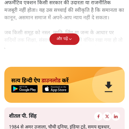
अफर्मेटिव एक्शन किसी सरकार की उदारता या राजनीतिक
मजबूरी नहीं होता। यह उस सच्चाई की स्वीकृति है कि समानता का
कानून, असमान समाज में अपने-आप न्याय नहीं दे सकता।
जब किसी समूह को नस्ल, जाति, लिंग या जन्म के आधार पर
और पढ़ें
सदियों तक शिक्षा, संसाधनों और सम्मान से वंचित रखा गया हो तो
केवल ‘सब बराबर हैं’ कह देने से स्थिति नहीं बदलती।
सत्य हिन्दी ऐप
डाउनलोड
करें
शीतल पी. सिंह
1984 से अमर उजाला, चौथी दुनिया, इंडिया टुडे, समय सूत्रधार,