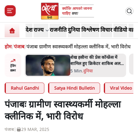
देश
राज्य
राजनीति
दुनिया
विश्लेषण
विचार
वीडियो
वक़्त
होम
/
पंजाब
/
पंजाबः ग्रामीण स्वास्थ्यकर्मी मोहल्ला क्लीनिक में, भारी विरोध
अबान अहमद
शेख हसीना की प्रेस कॉन्फ्रेंस में
ेल में बंद
शामिल हुए क्रिकेटर शाकिब अल
ट्रेंडिंग
हसन के घर पर पेट्रोल बम से हमला
5 Min
.
दुनिया
ख़बर
Rahul Gandhi
Satya Hindi Bulletin
Viral Video
पंजाबः ग्रामीण स्वास्थ्यकर्मी मोहल्ला
क्लीनिक में, भारी विरोध
पंजाब
|
29 MAR, 2025