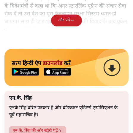
के विदेशमंत्री से कहा था कि अगर स्टारलिंक यूक्रेन की संचार सेवा
रोक दे तो उस देश का पूरा फ्रंटलाइन सुरक्षा सिस्टम ध्वस्त हो
और पढ़ें
जाएगा। साथ ही व्हाइटहाउस में ट्रम्प-जेलेंस्की विवाद के बाद यूक्रेन
की सभी इंटेलिजेंस शेयरिंग रोक दी गयी थी।
सत्य हिन्दी ऐप
डाउनलोड
करें
एन.के. सिंह
एनके सिंह वरिष्ठ पत्रकार हैं और ब्रॉडकास्ट एडिटर्स एसोसिएशन के
पूर्व महासचिव हैं।
एन.के. सिंह
की और स्टोरी पढ़ें