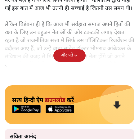
पर काबिज़ होने के लिए संघर्ष करना होगा।” कांशीराम द्वारा कही
गई इस बात में आज भी उतनी ही सच्चाई है जितनी उस समय थी।
लेकिन विडंबना ही है कि आज भी सर्वहारा समाज अपने हितों की
रक्षा के लिए उन बहुजन नेताओं की ओर टकटकी लगाए देखता
रहता है जो राजनीतिक सत्ता में सिर्फ उस पॉलिटिकल रिजर्वेशन की
बदौलत आए हैं, जो उन्हें बाबा साहेब डॉक्टर भीमराव आंबेडकर के
और पढ़ें
संविधान की वजह से मिला। ऐसे बहुत कम नेता होंगे जो अपने
समाज के मुद्दों को विधानसभाओं में और संसद में उठाते हैं।
सत्य हिन्दी ऐप
डाउनलोड
करें
सविता आनंद