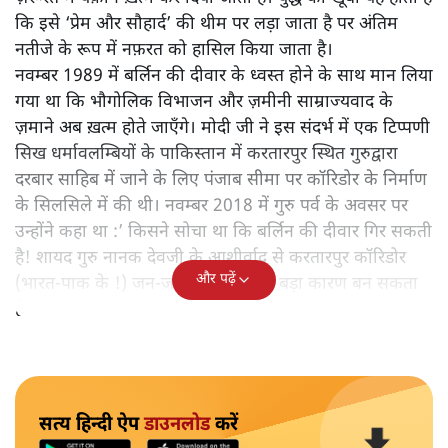
कि इसे ‘प्रेम और सौहार्द’ की थीम पर लड़ा जाता है पर अंतिम
नतीजे के रूप में नफ़रत को हासिल किया जाता है।
नवम्बर 1989 में बर्लिन की दीवार के ध्वस्त होने के साथ मान लिया
गया था कि भौगोलिक विभाजन और ज़मीनी साम्राज्यवाद के
ज़माने अब ख़त्म होते जाएँगे। मोदी जी ने इस संदर्भ में एक टिप्पणी
सिख धर्मावलम्बियों के पाकिस्तान में करतारपुर स्थित गुरुद्वारा
दरबार साहिब में जाने के लिए पंजाब सीमा पर कॉरिडोर के निर्माण
के सिलसिले में की थी। नवम्बर 2018 में गुरु पर्व के अवसर पर
उन्होंने कहा था :’ किसने सोचा था कि बर्लिन की दीवार गिर सकती
है! शायद गुरु नानक देवजी के आशीर्वाद से करतारपुर कॉरिडोर
और पढ़ें
(भारत-पाक के !) जन-जन को जोड़ने का बड़ा कारण बन सकता
है!‘
सत्य हिन्दी ऐप
डाउनलोड
करें