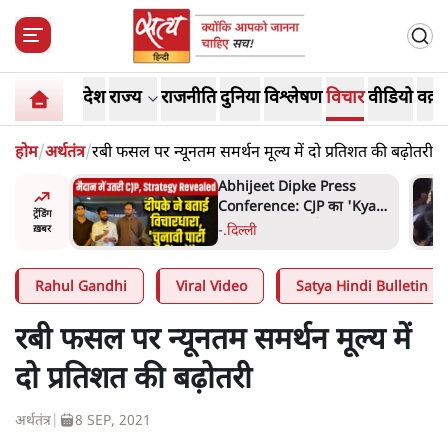
देश
राज्य
राजनीति
दुनिया
विश्लेषण
विचार
वीडियो
वक़्त
होम
/
अर्थतंत्र
/
रबी फसल पर न्यूनतम समर्थन मूल्य में दो प्रतिशत की बढ़ोतरी
हा- ' अंडों
Abhijeet Dipke Press
ता सेनानी
Conference: CJP का 'Kya
ट्रेंडिंग
Bolti Public' अभियान, चुनाव
-
.
दिल्ली
ख़बर
नहीं लड़ेगी CJP!
Rahul Gandhi
Viral Video
Satya Hindi Bulletin
रबी फसल पर न्यूनतम समर्थन मूल्य में
दो प्रतिशत की बढ़ोतरी
अर्थतंत्र
|
8 SEP, 2021