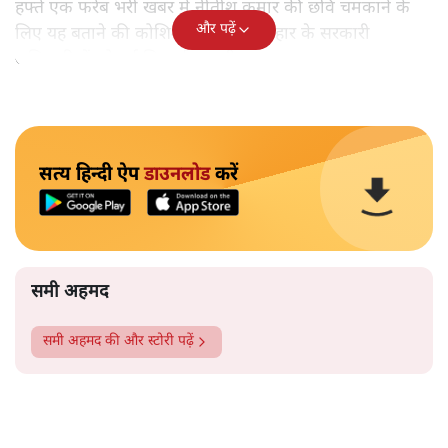
हफ्ते एक फरेब भरी खबर में नीतीश कुमार की छवि चमकाने के
और पढ़ें
लिए यह बताने की कोशिश की गई कि बिहार के सरकारी
अधिकारियों को उर्दू सिखाई जाएगी।
सत्य हिन्दी ऐप
डाउनलोड
करें
समी अहमद
समी अहमद
की और स्टोरी पढ़ें