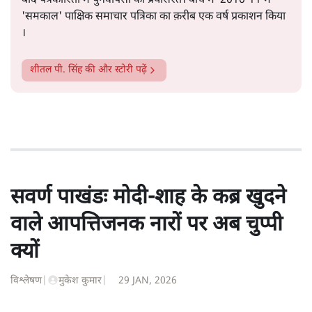
सत्य हिन्दी ऐप
डाउनलोड
करें
शीतल पी. सिंह
1984 से अमर उजाला, चौथी दुनिया, इंडिया टुडे, समय सूत्रधार,
स्वतंत्र भारत, दैनिक जागरण आदि में 1993 तक लगातार रिपोर्टिंग
की। इसके बाद पारिवारिक व्यवसाय में क़रीब दो दशक गुज़ारने के
बाद पत्रकारिता में पुनर्वापसी को प्रयासरत। बीच में 2010-11 में
'समकाल' पाक्षिक समाचार पत्रिका का क़रीब एक वर्ष प्रकाशन किया
।
शीतल पी. सिंह
की और स्टोरी पढ़ें