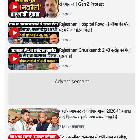
Advertisement
'महाराष्ट्र में गैर बीजेपी वोटरों के नामों को काटने की
बड़ी साज़िश'- रोहित पवार का आरोप
4 Min
•
महाराष्ट्र
पीएम केयर्स फंडः मार्च 2023 के बाद कोई हिसाब-
किताब नहीं, द हिन्दू की पड़ताल
4 Min
•
देश
Advertisement
1224333