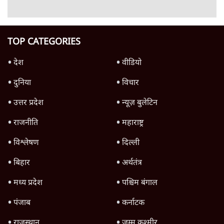
7 Min
•
राजस्थान
नीट पेपर लीक: राजस्थान में ₹60 लाख का सौदा,
बीजेपी यूथ विंग, सीकर कोचिंग सेंटर्स के नाम आए
राजस्थान
एक ही परिवार के 5 बच्चों ने 2025 में निकाला था
NEET, अब पेपर लीक में उनके पिता गिरफ़्तार
4 Min
•
राजस्थान
Advertisement
राजस्थान बीजेपी में घमासान: वसुंधरा राजे का 'फ़ेक
लेटर' और मोदी खेमे से जंग!
राजस्थान
Advertisement
1345566