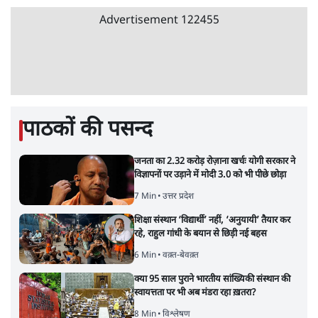
BJP और मोदी ‘गॉडफादर’ भागवत की Gen Z पर
सलाह मानेंः अभिजीत दिपके
5 Min
•
देश
•
राजनीतिक ब्यूरो
मार्क ज़करबर्ग का माफीनामाः ये बहुत अंदर की बात
है
9 Min
•
विश्लेषण
•
शीतल पी. सिंह
महुआ मोइत्रा से SC ने कहा- ' अंडों से क्यों डरती हैं?
स्वतंत्रता सेनानी सीने पर गोली खाते थे'
4 Min
•
देश
•
नेशनल ब्यूरो
Abhijeet Dipke Press Conference: CJP
का 'Kya Bolti Public' अभियान, चुनाव नहीं
लड़ेगी CJP!
दिल्ली
•
सत्य ब्यूरो
झारखंड में छात्र नेताओं और सरकार की बातचीत
बेनतीजा, आंदोलन जारी