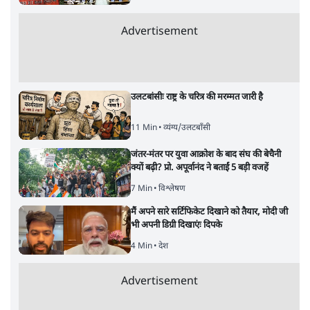
5 Min
•
देश
•
सत्य ब्यूरो
Advertisement
122455
पाठकों की पसन्द
जनता का 2.32 करोड़ रोज़ाना खर्चः योगी सरकार ने
विज्ञापनों पर उड़ाने में मोदी 3.0 को भी पीछे छोड़ा
7 Min
•
उत्तर प्रदेश
शिक्षा संस्थान ‘विद्यार्थी’ नहीं, ‘अनुयायी’ तैयार कर
रहे, राहुल गांधी के बयान से छिड़ी नई बहस
6 Min
•
वक़्त-बेवक़्त