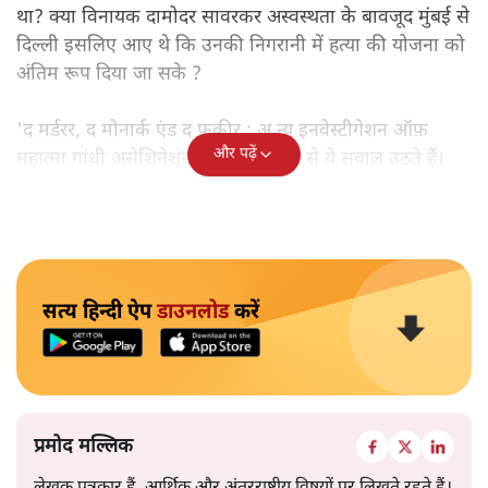
था? क्या विनायक दामोदर सावरकर अस्वस्थता के बावजूद मुंबई से
दिल्ली इसलिए आए थे कि उनकी निगरानी में हत्या की योजना को
अंतिम रूप दिया जा सके ?
'द मर्डरर, द मोनार्क एंड द फ़कीर : अ न्यू इनवेस्टीगेशन ऑफ़
और पढ़ें
महात्मा गांधी असेशिनेशन' नामक किताब से ये सवाल उठते हैं।
सत्य हिन्दी ऐप
डाउनलोड
करें
प्रमोद मल्लिक