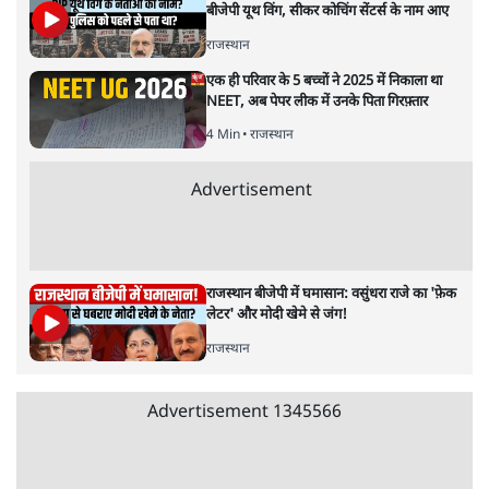
राजस्थान
कोटा में गरजे राहुल गांधी! NEET पेपर लीक और
रोजगार पर | Gen Z Protest
राजस्थान
Rajasthan Hospital Row: नई माँओं की मौत
पर मंत्री के घटिया बोल!
राजस्थान
Rajasthan Ghuskaand: 2.43 करोड़ का मेगा
घूसकांड!
राजस्थान
Advertisement
गहलोत-पायलट जंग दोबारा शुरू! 2020 की बगावत
याद दिलाकर गहलोत क्या साधना चाहते हैं