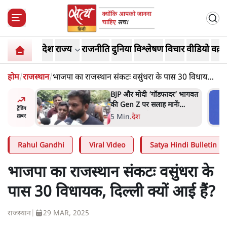
देश
राज्य
राजनीति
दुनिया
विश्लेषण
विचार
वीडियो
वक़्त
होम
/
राजस्थान
/
भाजपा का राजस्थान संकटः वसुंधरा के पास 30 विधायक,
दिल्ली क्यों आई हैं?
र’ भागवत
मार्क ज़करबर्ग का माफीनामाः ये
ेंः
बहुत अंदर की बात है
ट्रेंडिंग
9 Min
.
विश्लेषण
ख़बर
Rahul Gandhi
Viral Video
Satya Hindi Bulletin
भाजपा का राजस्थान संकटः वसुंधरा के
पास 30 विधायक, दिल्ली क्यों आई हैं?
राजस्थान
|
29 MAR, 2025