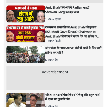
अगली खबर लोड हो रही है...
ताजा खबरें
राहुल गांधी ने प्रयागराज में जेन ज़ी को झकझोरा- 3D
संदेश- दर्द, डेटा, दौलत
6 Min
•
देश
"40 करोड़ युवाओं की ताकत!" Prayagraj में
Rahul Gandhi ने क्यों कही दर्द, डाटा, दौलत की
बात?
1 Min
•
उत्तर प्रदेश
'Chhatron Ki Goonj' Political War! Ajay
Rai, Tarun Chugh & Shatrughan on
Rahul Gandhi
1 Min
•
उत्तर प्रदेश