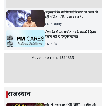
क्या 95 साल पुराने भारतीय सांख्यिकी संस्थान की
स्वायत्तता पर भी अब मंडरा रहा ख़तरा?
8 Min
•
विश्लेषण
Advertisement
उलटबांसीः राष्ट्र के चरित्र की मरम्मत जारी है
11 Min
•
व्यंग्य/उलटबाँसी
जंतर-मंतर पर युवा आक्रोश के बाद संघ की बेचैनी
क्यों बढ़ी? प्रो. अपूर्वानंद ने बताईं 5 बड़ी वजहें
7 Min
•
विश्लेषण
मैं अपने सारे सर्टिफिकेट दिखाने को तैयार, मोदी जी
भी अपनी डिग्री दिखाएंः दिपके
4 Min
•
देश