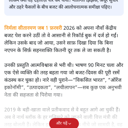
सतीश झा
मोदी सरकार का बजट 2026 बड़े बदलाव का वादा करता दिखता है,
लेकिन क्या वह देहलीज़ पार कर पाया? नीतिगत झिझक, अधूरे सुधार
और ठहरे फैसलों के बीच बजट की आलोचनात्मक समीक्षा पढ़िए।
निर्मला सीतारमण जब 1 फ़रवरी
2026 को अपना नौवाँ केंद्रीय
बजट पेश करने उठीं तो वे आसानी से रिकॉर्ड बुक में दर्ज हो गईं।
लेकिन उसके बाद जो आया, उसने साफ़ दिखा दिया कि बिना
नएपन के सिर्फ़ सहनशक्ति कितनी दूर तक ले जा सकती है।