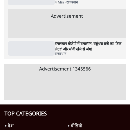
पाठकों की पसन्द
जनता का 2.32 करोड़ रोज़ाना खर्चः योगी सरकार ने
विज्ञापनों पर उड़ाने में मोदी 3.0 को भी पीछे छोड़ा
7 Min
•
उत्तर प्रदेश
शिक्षा संस्थान ‘विद्यार्थी’ नहीं, ‘अनुयायी’ तैयार कर
रहे, राहुल गांधी के बयान से छिड़ी नई बहस
6 Min
•
वक़्त-बेवक़्त
क्या 95 साल पुराने भारतीय सांख्यिकी संस्थान की
स्वायत्तता पर भी अब मंडरा रहा ख़तरा?
8 Min
•
विश्लेषण
Advertisement