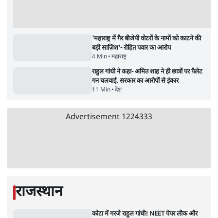
सर्वाधिक पढ़ी गयी खबरें
मेटा के सरेंडर के बाद भारत में केजरीवाल का इंस्टा
हैंडल बैनः AAP का आरोप
3 Min
•
देश
•
नेशनल ब्यूरो
'अमित शाह के संसद में आने पर विचार करे सरकार':
राज्यसभा सभापति ने केंद्र से कहा
5 Min
•
देश
•
नेशनल ब्यूरो
Advertisement
जनता का 2.32 करोड़ रोज़ाना खर्चः योगी सरकार ने
विज्ञापनों पर उड़ाने में मोदी 3.0 को भी पीछे छोड़ा