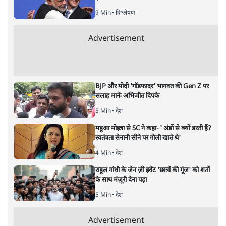
बजट!
अर्थतंत्र
|
अनन्त मित्तल
|
1 FEB, 2026
अनन्त मित्तल
यह बजट नीतिगत नतीजों से ज़्यादा घोषणाओं पर टिका क्यों दिखता
है? आंकड़ों, ज़मीनी हकीकत और वादों के बीच घोषणा-प्रधान बजट
की आलोचनात्मक पड़ताल।
केंद्रीय वित्तमंत्री निर्मला सीतारमण द्वारा
संसद में प्रस्तुत साल
2026—27 का केंद्रीय बजट बीजेपी और प्रधानमंत्री नरेंद्र मोदी
द्वारा साल 2014 में जारी घोषणा पत्र की तरह वायदों का पुलिंदा
है। बजट में अधिकांश योजनाओं का साल—दो साल में तो