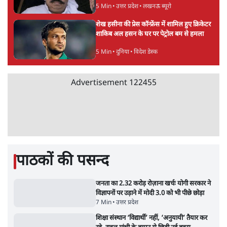
सलाह मानेंः अभिजीत दिपके
5 Min
•
देश
महुआ मोइत्रा से SC ने कहा- ' अंडों से क्यों डरती हैं?
स्वतंत्रता सेनानी सीने पर गोली खाते थे'
4 Min
•
देश
राहुल गांधी के जेन ज़ी इवेंट 'छात्रों की गूंज' को शर्तों
के साथ मंज़ूरी देना पड़ा
5 Min
•
देश
Advertisement
झारखंड प्रोटेस्ट: तबीयत बिगड़ने पर छात्र अस्पताल में
भर्ती; AISA भी हुई प्रोटेस्ट में शामिल
6 Min
•
झारखंड
SC-ST आरक्षण में क्रीमी लेयर क्यों नहीं? केंद्र ने