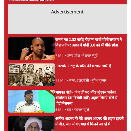
ताजा खबरें
'E20- दाल में काला नहीं, पूरी दाल ही काली; वाहनों
को बरबाद कर रहा है इथेनॉल': राहुल
5 Min
•
देश
UPI पर प्रस्तावित शुल्क के पीछे ट्रंप का दबाव?
वीजा-मास्टरकार्ड को फायदा पहुँचाने की चर्चा
6 Min
•
विश्लेषण
मार्क ज़करबर्ग का माफीनामाः ये बहुत अंदर की बात
है
9 Min
•
विश्लेषण
Advertisement
BJP और मोदी ‘गॉडफादर’ भागवत की Gen Z पर