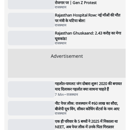
7 Min
•
उत्तर प्रदेश
•
नेशनल ब्यूरो
उलटबांसीः राष्ट्र के चरित्र की मरम्मत जारी है
11 Min
•
व्यंग्य/उलटबाँसी
•
मुकेश कुमार
भागवत बोले- 'जेन ज़ी पर आँख मूंदकर भरोसा,
आंदोलन देश-विरोधी नहीं'; अतुल लिमये बोले थे-
'एंटी नेशनल'
6 Min
•
देश
•
नेशनल ब्यूरो
अतीक अहमद के बेटे अबान अहमद की सड़क हादसे
में मौत, जेल में बंद भाई से मिलने जा रहे थे
5 Min
•
उत्तर प्रदेश
•
लखनऊ ब्यूरो
शेख हसीना की प्रेस कॉन्फ्रेंस में शामिल हुए क्रिकेटर
शाकिब अल हसन के घर पर पेट्रोल बम से हमला
5 Min
•
दुनिया
•
विदेश डेस्क
Advertisement
122455