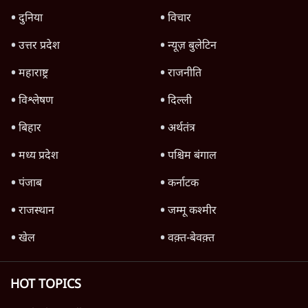
उलटबांसीः राष्ट्र के चरित्र की मरम्मत जारी है
11 Min
•
व्यंग्य/उलटबाँसी
जंतर-मंतर पर युवा आक्रोश के बाद संघ की बेचैनी
क्यों बढ़ी? प्रो. अपूर्वानंद ने बताईं 5 बड़ी वजहें
7 Min
•
विश्लेषण
मैं अपने सारे सर्टिफिकेट दिखाने को तैयार, मोदी जी
भी अपनी डिग्री दिखाएंः दिपके
4 Min
•
देश
Advertisement
'महाराष्ट्र में गैर बीजेपी वोटरों के नामों को काटने की
बड़ी साज़िश'- रोहित पवार का आरोप
4 Min
•
महाराष्ट्र
राहुल गांधी ने कहा- अमित शाह ने ही छात्रों पर पैलेट
गन चलवाई, सरकार का आरोपों से इंकार