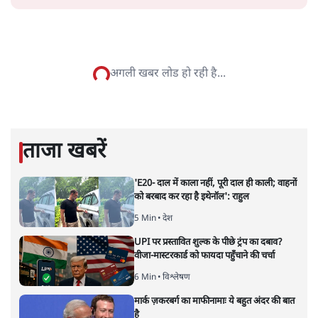
सतीश झा
सतीश झा समकालीन भारतीय भाषाई लेखन के सबसे सूक्ष्म,
विश्लेषणात्मक और मानवीय स्वरों में से एक हैं। शिक्षा, समाज,
संस्कृति और भाषा पर उनकी दृष्टि गहरी और साफ़ है। उनकी शैली—
सरल भाषा में जटिल प्रश्नों को खोलने की—उन्हें आज के
हिंदी‑हिंदुस्तानी लेखन में एक विशिष्ट स्थान देती है।
सतीश झा
की और स्टोरी पढ़ें
नतीजों पर परदे डालता घोषणा प्रधान