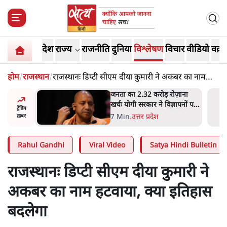
देश
राज्य
राजनीति
दुनिया
विश्लेषण
विचार
वीडियो
वक़्त
होम
/
राजस्थान
/
राजस्थानः डिप्टी सीएम दीया कुमारी ने अकबर का नाम
हटवाया, क्या इतिहास बदलेगा
ोज़ाना
उलटबांसीः राष्ट्र के चरित्र की मरम्मत
्ञापनों पर
जारी है
ट्रेंडिंग
भी पीछे
11 Min
.
व्यंग्य/उलटबाँसी
ख़बर
Rahul Gandhi
Viral Video
Satya Hindi Bulletin
राजस्थानः डिप्टी सीएम दीया कुमारी ने
अकबर का नाम हटवाया, क्या इतिहास
बदलेगा