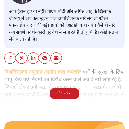
आप हैरान हुए या नहीं। पीएम मोदी और अमित शाह के खिलाफ
जेएनयू में जब कब्र खुदने वाले आपत्तिजनक नारे लगे तो फौरन
एफआईआर दर्ज की गई। छात्रों को देशद्रोही कहा गया। वैसे ही नारे
अब सवर्ण प्रदर्शनकारी पूरे देश में लगा रहे हैं तो चुप्पी है। कोई संज्ञान
लेने वाला नहीं है।
विश्वविद्यालय अनुदान आयोग द्वारा कमज़ोर
वर्गों की सुरक्षा के लिए
लागू किए गए नियमों का विरोध करने वाले अब वे नारे लगा रहे हैं,
जिनको लेकर उन्हें सख़्त ऐतराज़ हुआ करता था। सख़्त ऐतराज़ ही
और पढ़ें
नहीं वे उन्हें देशद्रोही करार देकर जेल भेज देना चाहते थे, उन्हें देश से
बाहर चले जाने को कह रहे थे।