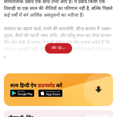
संरचनात्मक दबाव एक साथ उभर आए हैं। ये दबाव किसी एक
तिमाही या एक साल की नीतियों का परिणाम नहीं हैं, बल्कि पिछले
कई वर्षों में बने आर्थिक असंतुलनों का नतीजा हैं।
सरकार का बढ़ता कर्ज़, रुपये की कमजोरी, बॉन्ड बाजार में उथल–
पुथल, बैंकों की घटती जमा राशि, और घरेलू बचत का शेयर बाजार
की ओर तेज़ी से जाना- ये सभी संकेत इस ओर इशारा करते हैं कि
और पढ़ें
समस्या अस्थायी नहीं, बल्कि गहरी और प्रणालीगत यानी स्ट्रक्चरल
है।
सत्य हिन्दी ऐप
डाउनलोड
करें