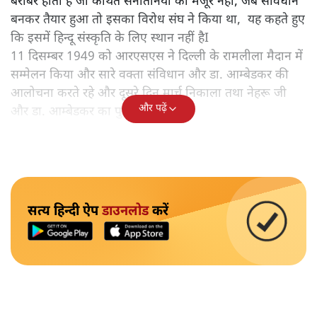
बराबर होता है जो कथित सनातनियों को मंजूर नहीं, जब संविधान
बनकर तैयार हुआ तो इसका विरोध संघ ने किया था, यह कहते हुए
कि इसमें हिन्दू संस्कृति के लिए स्थान नहीं हैI
11 दिसम्बर 1949 को आरएसएस ने दिल्ली के रामलीला मैदान में
सम्मेलन किया और सारे वक्ता संविधान और डा. आम्बेडकर की
आलोचना करते रहे और दूसरे दिन मार्च निकाला तथा नेहरू जी
और पढ़ें
और डा. आम्बेडकर का पुतला जलाया।
सत्य हिन्दी ऐप
डाउनलोड
करें