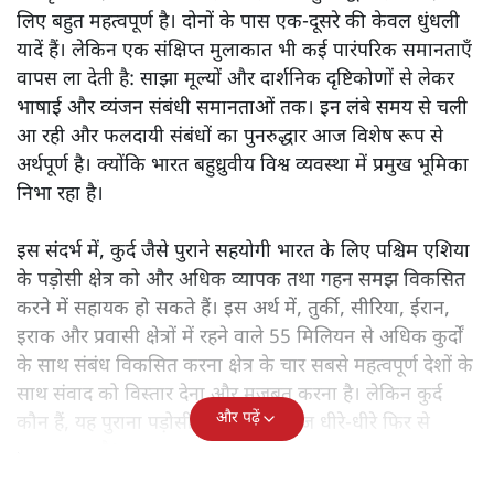
लिए बहुत महत्वपूर्ण है। दोनों के पास एक-दूसरे की केवल धुंधली
यादें हैं। लेकिन एक संक्षिप्त मुलाकात भी कई पारंपरिक समानताएँ
वापस ला देती है: साझा मूल्यों और दार्शनिक दृष्टिकोणों से लेकर
भाषाई और व्यंजन संबंधी समानताओं तक। इन लंबे समय से चली
आ रही और फलदायी संबंधों का पुनरुद्धार आज विशेष रूप से
अर्थपूर्ण है। क्योंकि भारत बहुध्रुवीय विश्व व्यवस्था में प्रमुख भूमिका
निभा रहा है।
इस संदर्भ में, कुर्द जैसे पुराने सहयोगी भारत के लिए पश्चिम एशिया
के पड़ोसी क्षेत्र को और अधिक व्यापक तथा गहन समझ विकसित
करने में सहायक हो सकते हैं। इस अर्थ में, तुर्की, सीरिया, ईरान,
इराक और प्रवासी क्षेत्रों में रहने वाले 55 मिलियन से अधिक कुर्दों
के साथ संबंध विकसित करना क्षेत्र के चार सबसे महत्वपूर्ण देशों के
साथ संवाद को विस्तार देना और मजबूत करना है। लेकिन कुर्द
और पढ़ें
कौन हैं, यह पुराना पड़ोसी जिसे भारत आज धीरे-धीरे फिर से
पहचान रहा है?