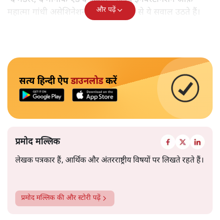
और पढ़ें
महात्मा गांधी असेशिनेशन' नामक किताब से ये सवाल उठते हैं।
सत्य हिन्दी ऐप
डाउनलोड
करें
प्रमोद मल्लिक
लेखक पत्रकार हैं, आर्थिक और अंतरराष्ट्रीय विषयों पर लिखते रहते हैं।
प्रमोद मल्लिक
की और स्टोरी पढ़ें