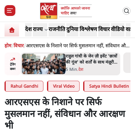
देश
राज्य
राजनीति
दुनिया
विश्लेषण
विचार
वीडियो
वक़्त
होम
/
विचार
/
आरएसएस के निशाने पर सिर्फ मुसलमान नहीं, संविधान और
आरक्षण भी
ं और
राहुल गांधी के जेन ज़ी इवेंट 'छात्रों
तीजा,
की गूंज' को शर्तों के साथ मंज़ूरी
ट्रेंडिंग
देना पड़ा
5 Min
.
देश
ख़बर
Rahul Gandhi
Viral Video
Satya Hindi Bulletin
आरएसएस के निशाने पर सिर्फ
मुसलमान नहीं, संविधान और आरक्षण
भी