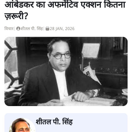
आंबेडकर का अफर्मेटिव एक्शन कितना
ज़रूरी?
विचार
|
शीतल पी. सिंह
|
28 JAN, 2026
शीतल पी. सिंह