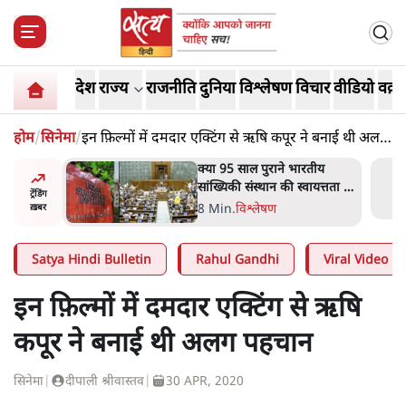
देश
राज्य
राजनीति
दुनिया
विश्लेषण
विचार
वीडियो
वक़्त
होम
/
सिनेमा
/
इन फ़िल्मों में दमदार एक्टिंग से ऋषि कपूर ने बनाई थी अलग
पहचान
दास्तान-
क्या 95 साल पुराने भारतीय
े 5 नहीं,
सांख्यिकी संस्थान की स्वायत्तता पर
ट्रेंडिंग
भी अब मंडरा रहा ख़तरा?
8 Min
.
विश्लेषण
ख़बर
Satya Hindi Bulletin
Rahul Gandhi
Viral Video
इन फ़िल्मों में दमदार एक्टिंग से ऋषि
कपूर ने बनाई थी अलग पहचान
सिनेमा
|
दीपाली श्रीवास्तव
|
30 APR, 2020