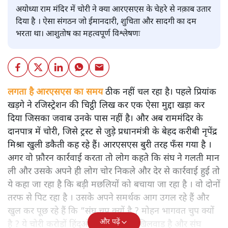
अयोध्या राम मंदिर में चोरी ने क्या आरएसएस के चेहरे से नक़ाब उतार
दिया है । ऐसा संगठन जो ईमानदारी, शुचिता और सादगी का दम
भरता था। आशुतोष का महत्वपूर्ण विश्लेषणः
लगता है आरएसएस का समय
ठीक नहीं चल रहा है। पहले प्रियांक
खड़गे ने रजिस्ट्रेशन की चिट्ठी लिख कर एक ऐसा मुद्दा खड़ा कर
दिया जिसका जवाब उनके पास नहीं है। और अब राममंदिर के
दानपात्र में चोरी, जिसे ट्रस्ट से जुड़े प्रधानमंत्री के बेहद करीबी नृपेंद्र
मिश्रा खुली डकैती कह रहे हैं। आरएसएस बुरी तरह फँस गया है ।
अगर वो फ़ौरन कार्रवाई करता तो लोग कहते कि संघ ने गलती मान
ली और उसके अपने ही लोग चोर निकले और देर से कार्रवाई हुई तो
ये कहा जा रहा है कि बड़ी मछलियों को बचाया जा रहा है । वो दोनों
तरफ से पिट रहा है । उसके अपने समर्थक आग उगल रहे हैं और
खुल कर पूछ रहे हैं कि “संघ चुप क्यों है ? मोहन भागवत चुप क्यों
और पढ़ें
है ? ये चोरी करोड़ों हिंदुओं की आस्था से खिलवाड़ है और संघ