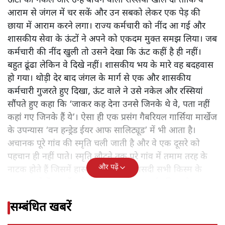
ऊंटों की नकेल और उन्हें बांधने वाली रस्सियां खोल दीं ताकि वे
आराम से जंगल में चर सकें और उन सबको लेकर एक पेड़ की
छाया में आराम करने लगा। राज्य कर्मचारी को नींद आ गई और
शासकीय सेवा के ऊंटों ने अपने को एकदम मुक्त समझ लिया। जब
कर्मचारी की नींद खुली तो उसने देखा कि ऊंट कहीं है ही नहीं।
बहुत ढूंढा लेकिन वे दिखे नहीं। शासकीय भय के मारे वह बदहवास
हो गया। थोड़ी देर बाद जंगल के मार्ग से एक और शासकीय
कर्मचारी गुजरते हुए दिखा, ऊंट वाले ने उसे नकेल और रस्सियां
सौंपते हुए कहा कि ‘जाकर कह देना उनसे जिनके थे वे, पता नहीं
कहां गए जिनके हैं ये’। ऐसा ही एक प्रसंग गैबरियल गार्सिया मार्खेज
के उपन्यास ‘वन हन्ड्रेड ईयर आफ सालिट्यूड’ में भी आता है।
अचानक पूरे गांव की स्मृति चली जाती है और वे एक दूसरे को
पहचान ही नहीं पाते। स्मृति लौटने तक पूरे गांव में तमाम तरह के
और पढ़ें
नाटक होते हैं जिसमें हास्य, करुणा और त्रासदी सभी किस्म के
भाव उभरते हैं। मार्खेज ने उसका बड़ा रोचक वर्णन किया है।
सम्बंधित खबरें