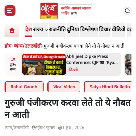
देश
राज्य
राजनीति
दुनिया
विश्लेषण
विचार
वीडियो
वक़्त
होम
/
व्यंग्य/उलटबाँसी
/
गुरुजी पंजीकरण करवा लेते तो ये नौबत न आती
हा- ' अंडों
Abhijeet Dipke Press
ता सेनानी
Conference: CJP का 'Kya
ट्रेंडिंग
Bolti Public' अभियान, चुनाव
-
.
दिल्ली
ख़बर
नहीं लड़ेगी CJP!
Rahul Gandhi
Viral Video
Satya Hindi Bulletin
गुरुजी पंजीकरण करवा लेते तो ये नौबत
न आती
व्यंग्य/उलटबाँसी
|
मुकेश कुमार
|
1 JUL, 2026