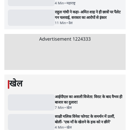
हैंडल बैनः AAP का आरोप
3 Min
•
देश
•
नेशनल ब्यूरो
संसदीय समिति-मेटा की बैठकः मार्क ज़करबर्ग ने
भारत सरकार से माफी मांगी
5 Min
•
देश
•
राजनीतिक ब्यूरो
Advertisement
जंतर-मंतर प्रोटेस्ट- 'ताकतवर सरकार के नाम पर
आक्रामकता न दिखाए पुलिस, जेन जी को सुने': SC
5 Min
•
देश
•
नेशनल ब्यूरो
जंतर मंतर प्रोटेस्ट: 'युवाओं को प्रताड़ित किया जा रहा
है, पर मोदी-शाह में बोलने की हिम्मत नहीं'- राहुल
7 Min
•
देश
•
नेशनल ब्यूरो