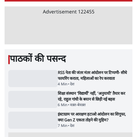
'अमित शाह के संसद में आने पर विचार करे सरकार':
राज्यसभा सभापति ने केंद्र से कहा
5 Min
•
देश
Advertisement
कॉकरोच जनता पार्टी ने की देशव्यापी अभियान की
घोषणा- 'क्या बोलती पब्लिक'
4 Min
•
देश
झारखंड के आंदोलनकारी छात्रों ने दबाव बढ़ाया,
सीएम हेमंत सोरेन का इस्तीफा मांगा, 10 को घेरेंगे
विधानसभा
4 Min
•
झारखंड
ताजा वीडियो