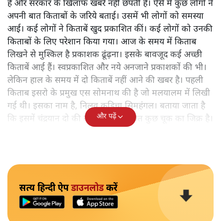
है और सरकार के खिलाफ खबरें नहीं छपती हैं। ऐसे में कुछ लोगों ने
अपनी बात किताबों के जरिये बताई। उसमें भी लोगों को समस्या
आई। कई लोगों ने किताबें खुद प्रकाशित कीं। कई लोगों को उनकी
किताबों के लिए परेशान किया गया। आज के समय में किताब
लिखने से मुश्किल है प्रकाशक ढूंढ़ना। इसके बावजूद कई अच्छी
किताबें आई हैं। स्वप्रकाशित और नये अनजाने प्रकाशकों की भी।
लेकिन हाल के समय में दो किताबें नहीं आने की खबर है। पहली
किताब इसरो के प्रमुख एस सोमनाथ की है जो मलयालम में लिखी
गई थी। इसका नाम है, निलवु कुडिचा सिमहंगल। बताया जाता है
और पढ़ें
कि इसमें चंद्रयान दो की नाकामी से संबंधित कुछ चूक का जिक्र है।
सत्य हिन्दी ऐप
डाउनलोड
करें