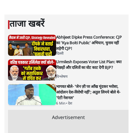
सरल भाषा में जटिल प्रश्नों को खोलने की—उन्हें आज के
हिंदी‑हिंदुस्तानी लेखन में एक विशिष्ट स्थान देती है।
सतीश झा
की और स्टोरी पढ़ें
नतीजों पर परदे डालता घोषणा प्रधान
बजट!
अर्थतंत्र
|
अनन्त मित्तल
|
1 FEB, 2026
अनन्त मित्तल