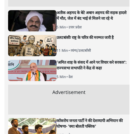
यह बजट नीतिगत नतीजों से ज़्यादा घोषणाओं पर टिका क्यों दिखता
है? आंकड़ों, ज़मीनी हकीकत और वादों के बीच घोषणा-प्रधान बजट
की आलोचनात्मक पड़ताल।
केंद्रीय वित्तमंत्री निर्मला सीतारमण द्वारा
संसद में प्रस्तुत साल
2026—27 का केंद्रीय बजट बीजेपी और प्रधानमंत्री नरेंद्र मोदी
द्वारा साल 2014 में जारी घोषणा पत्र की तरह वायदों का पुलिंदा
है। बजट में अधिकांश योजनाओं का साल—दो साल में तो
अर्थव्यवस्था पर कोई असर दिखता प्रतीत नहीं होता। इसकी वजह
दुर्लभ खनिज गलियारे से लेकर नए जलमार्गों के विकास तक
लगभग सभी बड़ी परियोजनाओं के लागू होने की अवधि खासी लंबी
होना है। इसी तरह रोजगार संवर्धन के दावे वाली पर्यटन सुविधाओं
के विस्तार एवं उनके लिए टूरिस्ट गाइड आदि के प्रशिक्षण एवं पैरा