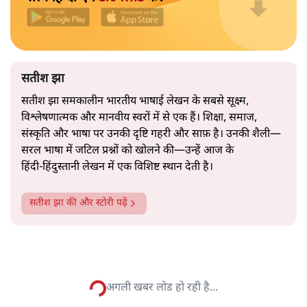
नेता की सहजता से पिरोया गया।
2019 के बही‑खाता वाले प्रतीकवाद से वे बहुत आगे आ चुकी हैं।
अब वे नार्थ ब्लॉक के हर गलियारे को जानने वाली वित्त मंत्री की
और पढ़ें
तरह बोलती हैं। लेकिन इस आत्मविश्वास के नीचे जो सामग्री है, वह
उतनी ही अनुमानित और दोहराव भरी।
सत्य हिन्दी ऐप
डाउनलोड
करें
सतीश झा
सतीश झा समकालीन भारतीय भाषाई लेखन के सबसे सूक्ष्म,
विश्लेषणात्मक और मानवीय स्वरों में से एक हैं। शिक्षा, समाज,
संस्कृति और भाषा पर उनकी दृष्टि गहरी और साफ़ है। उनकी शैली—