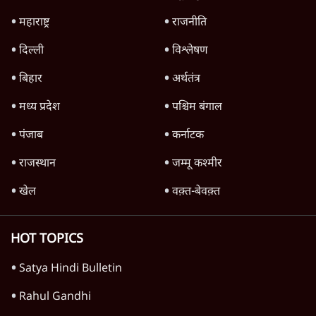
स्वायत्तता पर भी अब मंडरा रहा ख़तरा?
8 Min
•
विश्लेषण
जंतर-मंतर पर युवा आक्रोश के बाद संघ की बेचैनी
क्यों बढ़ी? प्रो. अपूर्वानंद ने बताईं 5 बड़ी वजहें
7 Min
•
विश्लेषण
Advertisement
'महाराष्ट्र में गैर बीजेपी वोटरों के नामों को काटने की
बड़ी साज़िश'- रोहित पवार का आरोप
4 Min
•
महाराष्ट्र
राहुल गांधी ने कहा- अमित शाह ने ही छात्रों पर पैलेट
गन चलवाई, सरकार का आरोपों से इंकार
11 Min
•
देश
Advertisement
1224333