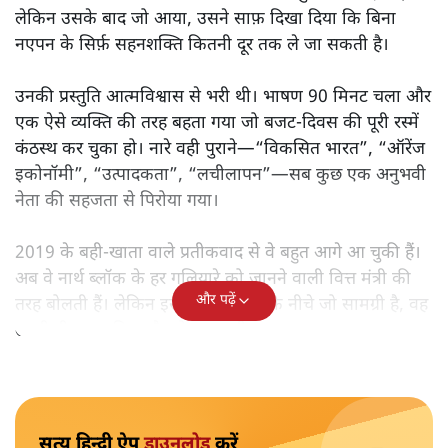
मोदी सरकार का बजट 2026 बड़े बदलाव का वादा करता दिखता है,
लेकिन क्या वह देहलीज़ पार कर पाया? नीतिगत झिझक, अधूरे सुधार
और ठहरे फैसलों के बीच बजट की आलोचनात्मक समीक्षा पढ़िए।
निर्मला सीतारमण जब 1 फ़रवरी
2026 को अपना नौवाँ केंद्रीय
बजट पेश करने उठीं तो वे आसानी से रिकॉर्ड बुक में दर्ज हो गईं।
लेकिन उसके बाद जो आया, उसने साफ़ दिखा दिया कि बिना
नएपन के सिर्फ़ सहनशक्ति कितनी दूर तक ले जा सकती है।
उनकी प्रस्तुति आत्मविश्वास से भरी थी। भाषण 90 मिनट चला और
एक ऐसे व्यक्ति की तरह बहता गया जो बजट‑दिवस की पूरी रस्में
कंठस्थ कर चुका हो। नारे वही पुराने—“विकसित भारत”, “ऑरेंज
इकोनॉमी”, “उत्पादकता”, “लचीलापन”—सब कुछ एक अनुभवी