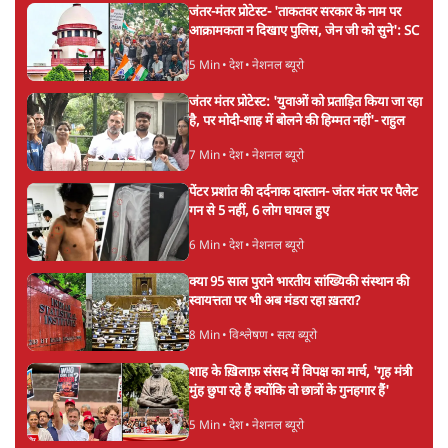
दिल्ली
Urmilesh Exposes Voter List Plan: क्या
पिछड़ों और दलितों का वोट काट देगी BJP?
विश्लेषण
भागवत बोले- 'जेन ज़ी पर आँख मूंदकर भरोसा,
आंदोलन देश-विरोधी नहीं'; अतुल लिमये बोले थे-
'एंटी नेशनल'
6 Min
•
देश
Advertisement
अतीक अहमद के बेटे अबान अहमद की सड़क हादसे
में मौत, जेल में बंद भाई से मिलने जा रहे थे
5 Min
•
उत्तर प्रदेश
उलटबांसीः राष्ट्र के चरित्र की मरम्मत जारी है
11 Min
•
व्यंग्य/उलटबाँसी