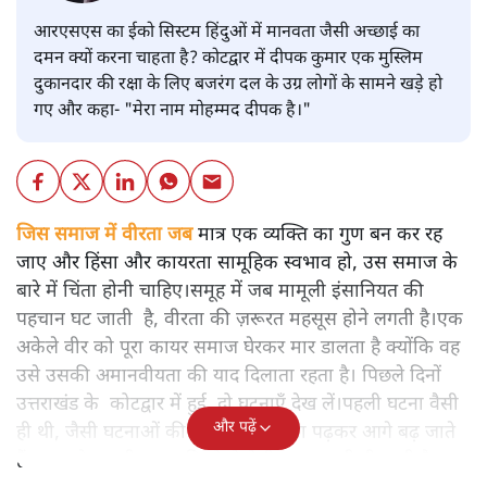
आरएसएस का ईको सिस्टम हिंदुओं में मानवता जैसी अच्छाई का
दमन क्यों करना चाहता है? कोटद्वार में दीपक कुमार एक मुस्लिम
दुकानदार की रक्षा के लिए बजरंग दल के उग्र लोगों के सामने खड़े हो
गए और कहा- "मेरा नाम मोहम्मद दीपक है।"
जिस समाज में वीरता जब
मात्र एक व्यक्ति का गुण बन कर रह
जाए और हिंसा और कायरता सामूहिक स्वभाव हो, उस समाज के
बारे में चिंता होनी चाहिए।समूह में जब मामूली इंसानियत की
पहचान घट जाती है, वीरता की ज़रूरत महसूस होने लगती है।एक
अकेले वीर को पूरा कायर समाज घेरकर मार डालता है क्योंकि वह
उसे उसकी अमानवीयता की याद दिलाता रहता है। पिछले दिनों
उत्तराखंड के कोटद्वार में हुई दो घटनाएँ देख लें।पहली घटना वैसी
और पढ़ें
ही थी, जैसी घटनाओं की खबर हम रोज़ाना पढ़कर आगे बढ़ जाते
हैं।भारत के तक़रीबन हर हिस्से से ऐसी खबर आती ही रहती है।