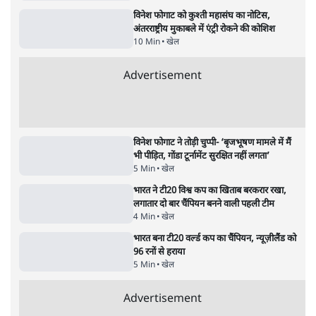
पेंटर प्रशांत की दर्दनाक दास्तान- जंतर मंतर पर पैलेट
गन से 5 नहीं, 6 लोग घायल हुए
6 Min
•
देश
•
नेशनल ब्यूरो
क्या 95 साल पुराने भारतीय सांख्यिकी संस्थान की
स्वायत्तता पर भी अब मंडरा रहा ख़तरा?
8 Min
•
विश्लेषण
•
सत्य ब्यूरो
शाह के ख़िलाफ़ संसद में विपक्ष का मार्च, 'गृह मंत्री
मुंह छुपा रहे हैं क्योंकि वो छात्रों के गुनहगार हैं'
5 Min
•
देश
•
नेशनल ब्यूरो
Advertisement
122455