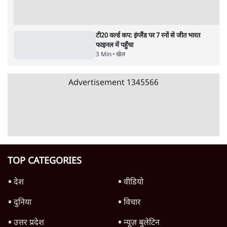
पाठकों की पसन्द
RSS नेता की जंतर मंतर आंदोलन पर टिप्पणी- सीधे
फायरिंग कराता, महिलाओं का रेप करवाता
4 Min
•
देश
शिक्षा संस्थान ‘विद्यार्थी’ नहीं, ‘अनुयायी’ तैयार कर
रहे, राहुल गांधी के बयान से छिड़ी नई बहस
6 Min
•
वक़्त-बेवक़्त
इंस्टाग्राम पर आरक्षण हटाओ आंदोलन का शिगूफा,
क्या Gen Z एकता तोड़ने की मुहिम?
7 Min
•
देश
Advertisement
जनता का 2.32 करोड़ रोज़ाना खर्चः योगी सरकार ने
विज्ञापनों पर उड़ाने में मोदी 3.0 को भी पीछे छोड़ा
7 Min
•
उत्तर प्रदेश
क्या 95 साल पुराने भारतीय सांख्यिकी संस्थान की