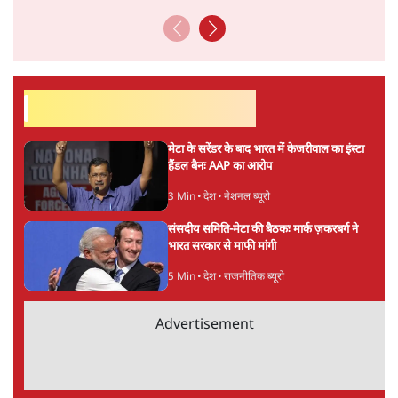
अनन्त मित्तल
लेखक वरिष्ठ पत्रकार हैं एवं 'अमेरिकी इतिहास की रूपरेखा' पुस्तक के
अनुवादक हैं।
अनन्त मित्तल
की और स्टोरी पढ़ें
अगली खबर लोड हो रही है...
ताजा खबरें
Abhijeet Dipke Press Conference: CJP
का 'Kya Bolti Public' अभियान, चुनाव नहीं
लड़ेगी CJP!