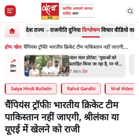
देश
राज्य
राजनीति
दुनिया
विश्लेषण
विचार
वीडियो
वक़्त
होम
/
खेल
/
चैंपियंस ट्रॉफीः भारतीय क्रिकेट टीम पाकिस्तान नहीं जाएगी,
श्रीलंका या यूएई में खेलने को राजी
ाकतवर
जंतर मंतर प्रोटेस्ट: 'युवाओं को
रामकता न
प्रताड़ित किया जा रहा है, पर मोदी-
ट्रेंडिंग
ो सुने':
शाह में बोलने की हिम्मत नहीं'-
7 Min
.
देश
ख़बर
राहुल
Satya Hindi Bulletin
Rahul Gandhi
Viral Video
चैंपियंस ट्रॉफीः भारतीय क्रिकेट टीम
पाकिस्तान नहीं जाएगी, श्रीलंका या
यूएई में खेलने को राजी