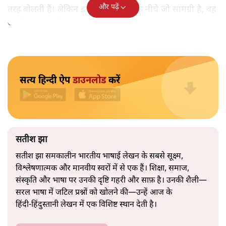
उनकी प्रस्तुति आत्मविश्वास से भरी थी। भाषण 90 मिनट चला और
एक ऐसे व्यक्ति की तरह बहता गया जो बजट‑दिवस की पूरी रस्में
कंठस्थ कर चुका हो। नारे वही पुराने—“विकसित भारत”, “ऑरेंज
इकोनॉमी”, “उत्पादकता”, “लचीलापन”—सब कुछ एक अनुभवी
नेता की सहजता से पिरोया गया।
2019 के बही‑खाता वाले प्रतीकवाद से वे बहुत आगे आ चुकी हैं।
अब वे नार्थ ब्लॉक के हर गलियारे को जानने वाली वित्त मंत्री की
और पढ़ें
तरह बोलती हैं। लेकिन इस आत्मविश्वास के नीचे जो सामग्री है, वह
उतनी ही अनुमानित और दोहराव भरी।
सत्य हिन्दी ऐप
डाउनलोड
करें