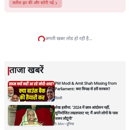
सतीश झा
सतीश झा समकालीन भारतीय भाषाई लेखन के सबसे सूक्ष्म,
विश्लेषणात्मक और मानवीय स्वरों में से एक हैं। शिक्षा, समाज,
संस्कृति और भाषा पर उनकी दृष्टि गहरी और साफ़ है। उनकी शैली—
सरल भाषा में जटिल प्रश्नों को खोलने की—उन्हें आज के
हिंदी‑हिंदुस्तानी लेखन में एक विशिष्ट स्थान देती है।
सतीश झा
की और स्टोरी पढ़ें
नतीजों पर परदे डालता घोषणा प्रधान
बजट!