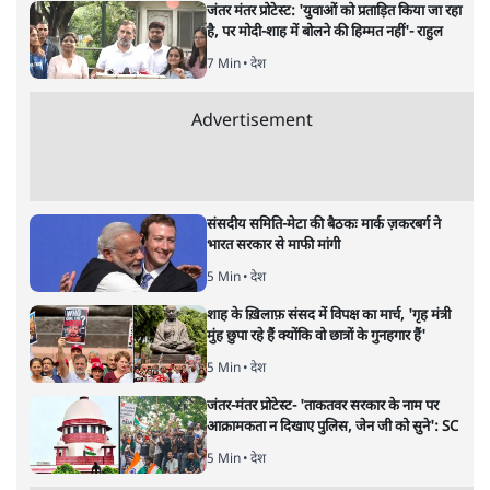
अर्थतंत्र
|
अनन्त मित्तल
|
1 FEB, 2026
अनन्त मित्तल
यह बजट नीतिगत नतीजों से ज़्यादा घोषणाओं पर टिका क्यों दिखता
है? आंकड़ों, ज़मीनी हकीकत और वादों के बीच घोषणा-प्रधान बजट
की आलोचनात्मक पड़ताल।
केंद्रीय वित्तमंत्री निर्मला सीतारमण द्वारा
संसद में प्रस्तुत साल
2026—27 का केंद्रीय बजट बीजेपी और प्रधानमंत्री नरेंद्र मोदी
द्वारा साल 2014 में जारी घोषणा पत्र की तरह वायदों का पुलिंदा
है। बजट में अधिकांश योजनाओं का साल—दो साल में तो
अर्थव्यवस्था पर कोई असर दिखता प्रतीत नहीं होता। इसकी वजह