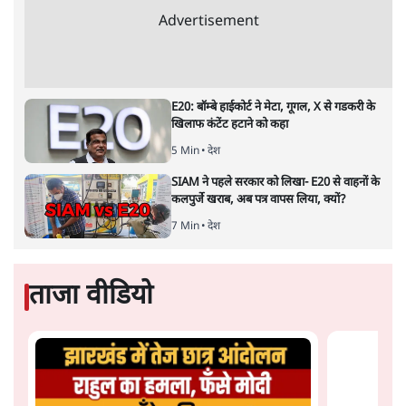
दुर्लभ खनिज गलियारे से लेकर नए जलमार्गों के विकास तक
लगभग सभी बड़ी परियोजनाओं के लागू होने की अवधि खासी लंबी
होना है। इसी तरह रोजगार संवर्धन के दावे वाली पर्यटन सुविधाओं
के विस्तार एवं उनके लिए टूरिस्ट गाइड आदि के प्रशिक्षण एवं पैरा
मेडिकल सेवाओं के लिए प्रशिक्षण सुविधाओं की स्थापना अथवा
विस्तार एवं क्लाउड कंप्यूटिंग नेटवर्क के विस्तार के लिए स्वदेशी
डेटा सेंटरों की स्थापना संबंधी घोषणाओं के लागू होने में लंबा समय
लगने की आशंका है।
बजट की अधिकतर घोषणा अर्थव्यवस्था में दूरगामी परिवर्तनों की
नीयत से की गई हैं जिनसे अगले वित्तवर्ष में तो कोई रोजगार बढ़ने
अथवा पूंजी निवेश में तेजी आने की संभावना कोई सुर्खरू होती
नहीं दिखती। इनमें से ज्यादातर की घोषणा साल 2029 के आम
चुनाव के मद्देनजर की गई प्रतीत हो रही है। शायद इसीलिए बजट
की प्रमुख घोषणाओं पर जोर देने के बजाय प्रधानमंत्री नरेंद्र मोदी
को अपनी बजट प्रतिक्रिया में देश की पहली महिला वित्तमंत्री द्वारा
और पढ़ें
लगातार नौवें बजट की प्रस्तुति को अपनी सरकार की महत्वपूर्ण