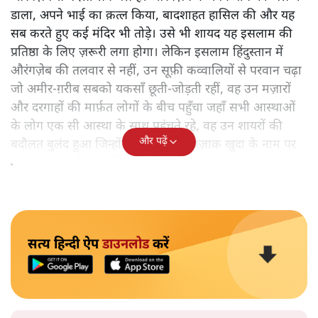
डाला, अपने भाई का क़त्ल किया, बादशाहत हासिल की और यह
सब करते हुए कई मंदिर भी तोड़े। उसे भी शायद यह इसलाम की
प्रतिष्ठा के लिए ज़रूरी लगा होगा। लेकिन इसलाम हिंदुस्तान में
औरंगज़ेब की तलवार से नहीं, उन सूफ़ी कव्वालियों से परवान चढ़ा
जो अमीर-ग़रीब सबको यकसाँ छूती-जोड़ती रहीं, वह उन मज़ारों
और दरगाहों की मार्फ़त लोगों के बीच पहुँचा जहाँ सभी आस्थाओं
के लोग एक सी आस्था के साथ पहुंचते रहे, वह उन शायरों की
और पढ़ें
बदौलत बुलंद हुआ जिन्होंने सबसे ज़्यादा मज़ाक़ खुदा के नाम पर
बरती जाने वाली मज़हबी संकीर्णता का उड़ाया।
सत्य हिन्दी ऐप
डाउनलोड
करें