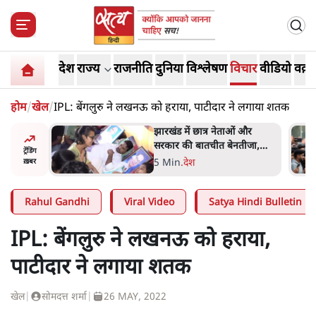
देश
राज्य
राजनीति
दुनिया
विश्लेषण
विचार
वीडियो
वक़्त
होम
/
खेल
/
IPL: बेंगलुरु ने लखनऊ को हराया, पाटीदार ने लगाया शतक
हा- ' अंडों
झारखंड में छात्र नेताओं और
ता सेनानी
सरकार की बातचीत बेनतीजा,
ट्रेंडिंग
आंदोलन जारी
5 Min
.
देश
ख़बर
Rahul Gandhi
Viral Video
Satya Hindi Bulletin
IPL: बेंगलुरु ने लखनऊ को हराया,
पाटीदार ने लगाया शतक
खेल
|
सोमदत्त शर्मा
|
26 MAY, 2022