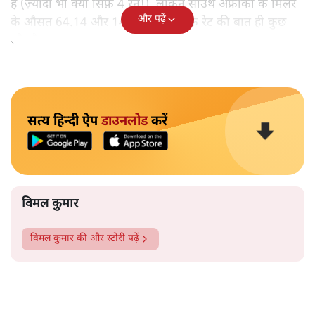
हैं (ज़्यादा भी क्या सिर्फ़ 4 रन!), लेकिन साउथ अफ्रीका के मिलर
और पढ़ें
के औसत 64.14 और 141.19 के स्ट्राइक रेट की बात ही कुछ
और है।
सत्य हिन्दी ऐप
डाउनलोड
करें
विमल कुमार
विमल कुमार
की और स्टोरी पढ़ें