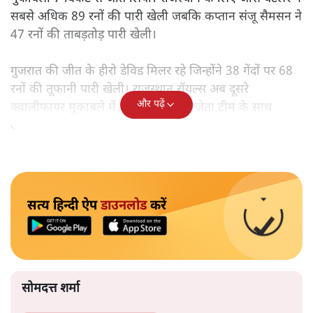
सबसे अधिक 89 रनों की पारी खेली जबकि कप्तान संजू सैमसन ने
47 रनों की ताबड़तोड़ पारी खेली।
गुजरात की जीत के हीरो डेविड मिलर रहे जिन्होंने 38 गेंदों पर 68
रनों की तूफानी पारी खेली। राजस्थान रॉयल्स अब दूसरे
और पढ़ें
क्वालीफायर मुकाबले में एलिमिनेटर के विजेता टीम के साथ
खेलेगी।
सत्य हिन्दी ऐप
डाउनलोड
करें
सोमदत्त शर्मा