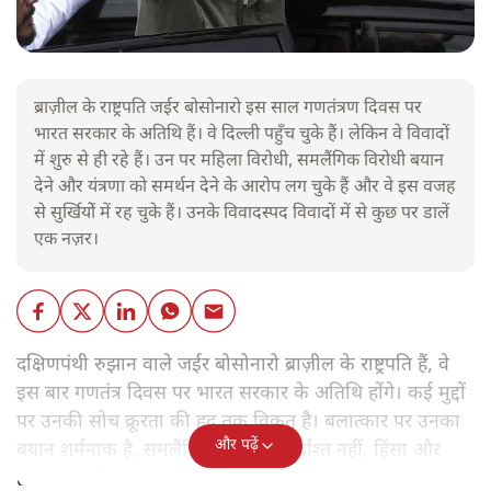
ब्राज़ील के राष्ट्रपति जईर बोसोनारो इस साल गणतंत्रण दिवस पर
भारत सरकार के अतिथि हैं। वे दिल्ली पहुँच चुके हैं। लेकिन वे विवादों
में शुरु से ही रहे हैं। उन पर महिला विरोधी, समलैंगिक विरोधी बयान
देने और यंत्रणा को समर्थन देने के आरोप लग चुके हैं और वे इस वजह
से सुर्खियोें में रह चुके हैं। उनके विवादस्पद विवादों में से कुछ पर डालें
एक नज़र।
दक्षिणपंथी रुझान वाले जईर बोसोनारो ब्राज़ील के राष्ट्रपति हैं, वे
इस बार गणतंत्र दिवस पर भारत सरकार के अतिथि होंगे। कई मुद्दों
पर उनकी सोच क्रूरता की हद तक विकृत है। बलात्कार पर उनका
और पढ़ें
बयान शर्मनाक है, समलैंगिक लोग उन्हें बर्दाश्त नहीं, हिंसा और
हत्याएं उनकी 'रूल-बुक' में हैं।