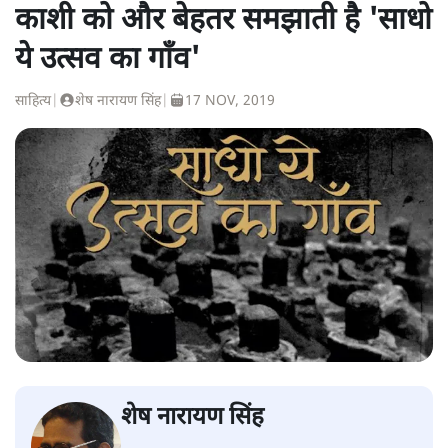
काशी को और बेहतर समझाती है 'साधो
ये उत्सव का गाँव'
साहित्य
|
शेष नारायण सिंह
|
17 NOV, 2019
शेष नारायण सिंह