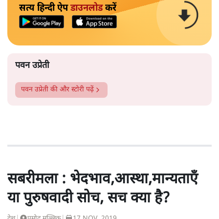
सत्य हिन्दी ऐप
डाउनलोड
करें
पवन उप्रेती
पवन उप्रेती
की और स्टोरी पढ़ें
सबरीमला : भेदभाव,आस्था,मान्यताएँ
या पुरुषवादी सोच, सच क्या है?
देश
|
प्रमोद मल्लिक
|
17 NOV, 2019