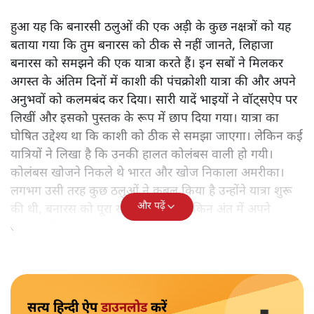
हुआ यह कि बनारसी ठलुओं की एक अड़ी के कुछ नक्षत्रों को यह
बताया गया कि तुम बनारस को ठीक से नहीं जानते, लिहाजा
बनारस को समझने की एक यात्रा करते हैं। इन सबों ने मिलकर
अगस्त के अंतिम दिनों में काशी की पंचक्रोशी यात्रा की और अपने
अनुभवों को कलमबंद कर दिया। सारी यादें भाइयों ने वॉट्सऐप पर
लिखीं और इसको पुस्तक के रूप में छाप दिया गया। यात्रा का
घोषित उद्देश्य था कि काशी को ठीक से समझा जाएगा। लेकिन कई
यात्रियों ने लिखा है कि उनकी हालत कोलंबस वाली हो गयी।
कोलंबस खोजने निकले थे भारत और खोज निकाला अमरीका।
लगभग उसी तरह कुछ ठलुओं ने कुबूल किया है उन्होंने यात्रा शुरू
और पढ़ें
की थी, बनारस को पूरा खोजने के लिए लेकिन अंत में अपने
आपको ही समझकर संतुष्ट हो गए।
सत्य हिन्दी ऐप
डाउनलोड
करें