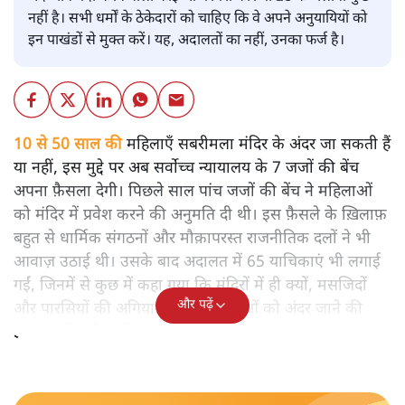
नहीं है। सभी धर्मों के ठेकेदारों को चाहिए कि वे अपने अनुयायियों को
इन पाखंडों से मुक्त करें। यह, अदालतों का नहीं, उनका फर्ज है।
10 से 50 साल की
महिलाएँ सबरीमला मंदिर के अंदर जा सकती हैं
या नहीं, इस मुद्दे पर अब सर्वोच्च न्यायालय के 7 जजों की बेंच
अपना फ़ैसला देगी। पिछले साल पांच जजों की बेंच ने महिलाओं
को मंदिर में प्रवेश करने की अनुमति दी थी। इस फ़ैसले के ख़िलाफ़
बहुत से धार्मिक संगठनों और मौक़ापरस्त राजनीतिक दलों ने भी
आवाज़ उठाई थी। उसके बाद अदालत में 65 याचिकाएं भी लगाई
गईं, जिनमें से कुछ में कहा गया कि मंदिरों में ही क्यों, मसजिदों
और पढ़ें
और पारसियों की अगियारी में भी महिलाओं को अंदर जाने की
इजाजत मिलनी चाहिए।