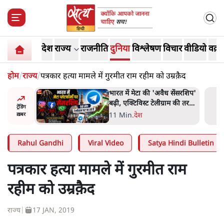
देश
राज्य
राजनीति
दुनिया
विश्लेषण
विचार
वीडियो
वक़्त
होम
/
राज्य
/
पत्रकार हत्या मामले में गुरमीत राम रहीम को उम्रक़ैद
र पत्थर-
भारत में मेटा की 'अवैध सेंसरशिप'
लगाया,
बढ़ी, एक्टिविस्ट टेलीग्राम की तरफ
ट्रेंडिंग
ी थी'
मुड़े
11 Min
.
देश
ख़बर
Rahul Gandhi
Viral Video
Satya Hindi Bulletin
पत्रकार हत्या मामले में गुरमीत राम
रहीम को उम्रक़ैद
राज्य
|
17 JAN, 2019