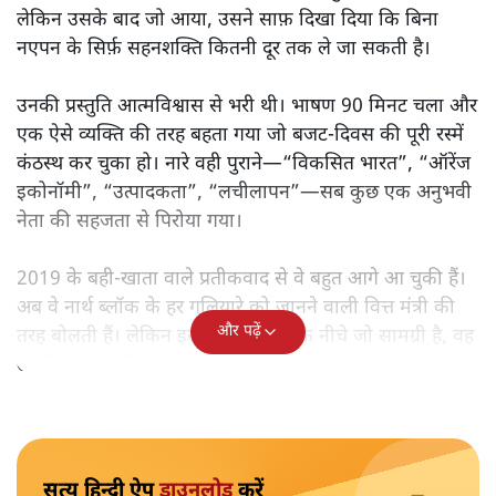
लेकिन उसके बाद जो आया, उसने साफ़ दिखा दिया कि बिना
नएपन के सिर्फ़ सहनशक्ति कितनी दूर तक ले जा सकती है।
उनकी प्रस्तुति आत्मविश्वास से भरी थी। भाषण 90 मिनट चला और
एक ऐसे व्यक्ति की तरह बहता गया जो बजट‑दिवस की पूरी रस्में
कंठस्थ कर चुका हो। नारे वही पुराने—“विकसित भारत”, “ऑरेंज
इकोनॉमी”, “उत्पादकता”, “लचीलापन”—सब कुछ एक अनुभवी
नेता की सहजता से पिरोया गया।
2019 के बही‑खाता वाले प्रतीकवाद से वे बहुत आगे आ चुकी हैं।
अब वे नार्थ ब्लॉक के हर गलियारे को जानने वाली वित्त मंत्री की
और पढ़ें
तरह बोलती हैं। लेकिन इस आत्मविश्वास के नीचे जो सामग्री है, वह
उतनी ही अनुमानित और दोहराव भरी।
सत्य हिन्दी ऐप
डाउनलोड
करें