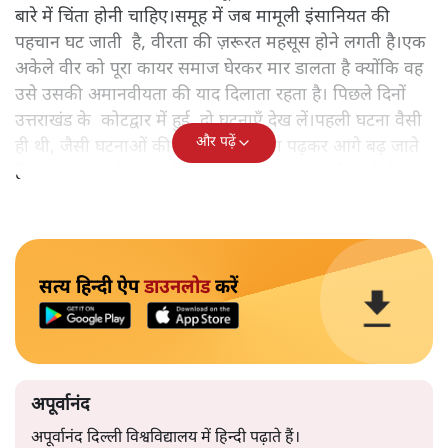
बारे में चिंता होनी चाहिए।समूह में जब मामूली इंसानियत की
पहचान घट जाती है, वीरता की ज़रूरत महसूस होने लगती है।एक
अकेले वीर को पूरा कायर समाज घेरकर मार डालता है क्योंकि वह
उसे उसकी अमानवीयता की याद दिलाता रहता है। पिछले दिनों
उत्तराखंड के कोटद्वार में हुई दो घटनाएँ देख लें।पहली घटना वैसी
और पढ़ें
ही थी, जैसी घटनाओं की खबर हम रोज़ाना पढ़कर आगे बढ़ जाते
हैं।भारत के तक़रीबन हर हिस्से से ऐसी खबर आती ही रहती है।
सत्य हिन्दी ऐप
डाउनलोड
करें
अपूर्वानंद
अपूर्वानंद दिल्ली विश्वविद्यालय में हिन्दी पढ़ाते हैं।