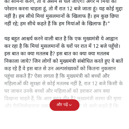
का सामना करेंगे, तो वे असम से चले जाएंगे। अगर मैं मियां को
परेशान करना चाहता हूं, तो मैं रात 12 बजे जाता हूं। यह कोई मुद्दा
नहीं है। हम सीधे मियां मुसलमानों के खिलाफ हैं। हम कुछ छिपा
नहीं रहे; हम सीधे कहते हैं कि हम मियांओं के खिलाफ हैं।"
यह बहुत आश्चर्य करने वाली बात है कि एक मुख्यमंत्री ये आह्वान
कर रहा है कि मियांं मुसलमानों के घरों पर रात में 12 बजे पहुँचो।
इस बात का क्या मतलब है? इस बात का क्या क्या मतलब
निकाला जाये? जिन लोगों को मुख्यमंत्री संबोधित करते हुए ये बातें
कह रहे हैं वे इस बात से उन अल्पसंख्यकों को कितना नुकसान
पहुंचा सकते हैं? ऐसा लगता है कि मुख्यमंत्री को बच्चों और
महिलाओं की सुरक्षा से कोई मतलब नहीं है, रात 12 बजे किसी के
घर जाकर उनके बच्चों और महिलाओं को डराकर आप क्या
दिखाना चाहते हैं, कि आप बहुत वीर हैं? मुख्यमंत्री सरमा की घृणा
और पढ़ें
और गैरजिम्मेदाराना ज़बान यहीं नहीं रुकती वो आगे कहते हैं कि
"अगर रिक्शा का किराया 5 रुपये है, तो उन्हें 4 रुपये दो।"