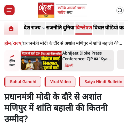
देश
राज्य
राजनीति
दुनिया
विश्लेषण
विचार
वीडियो
वक़्त
होम
/
राज्य
/
प्रधानमंत्री मोदी के दौरे से अशांत मणिपुर में शांति बहाली की
कितनी उम्मीद?
हा- ' अंडों
Abhijeet Dipke Press
ता सेनानी
Conference: CJP का 'Kya
ट्रेंडिंग
Bolti Public' अभियान, चुनाव
-
.
दिल्ली
ख़बर
नहीं लड़ेगी CJP!
Rahul Gandhi
Viral Video
Satya Hindi Bulletin
प्रधानमंत्री मोदी के दौरे से अशांत
मणिपुर में शांति बहाली की कितनी
उम्मीद?