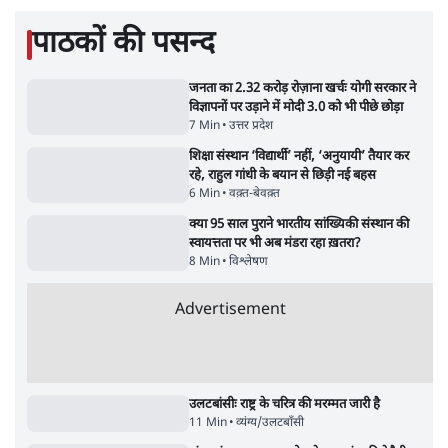
Advertisement
महिला आरक्षण बिलः किरण रिजिजू और राहुल गांधी
में एक्स पर ज़ुबानी जंग
4 Min
•
देश
भारत में मेटा की 'अवैध सेंसरशिप' बढ़ी, एक्टिविस्ट
टेलीग्राम की तरफ मुड़े
11 Min
•
देश
ताजा वीडियो