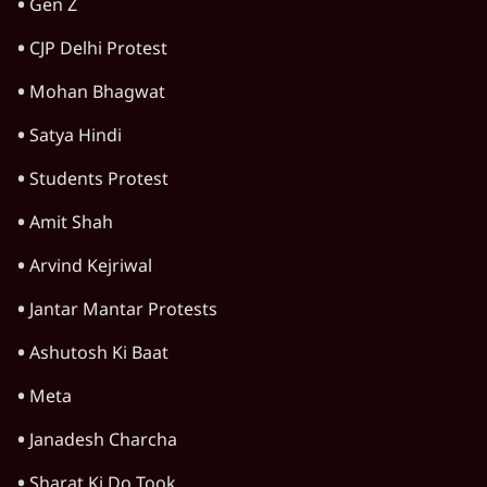
शिक्षा संस्थान ‘विद्यार्थी’ नहीं, ‘अनुयायी’ तैयार कर
रहे, राहुल गांधी के बयान से छिड़ी नई बहस
6 Min
•
वक़्त-बेवक़्त
धर्मेन्द्र प्रधान का इस्तीफ़ा: उड़ गए मोदी की छवि के
परखचे।
6 Min
•
वक़्त-बेवक़्त
वांगचुक के उपवास से भी बड़ा है यह जन आंदोलन
6 Min
•
वक़्त-बेवक़्त
Advertisement
अयोध्या राम मंदिर के नाम पर हिंदुओं के दिमाग़ के
साथ किया गया घपला
8 Min
•
वक़्त-बेवक़्त
मुस्लिम महिला ने संघ कार्यकर्ता का किया अंतिम
संस्कार, RSS को सद्भाव से घृणा क्यों
7 Min
•
वक़्त-बेवक़्त