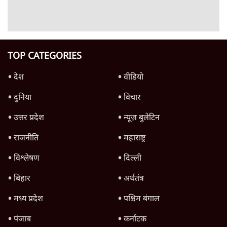
शिक्षा संस्थान ‘विद्यार्थी’ नहीं, ‘अनुयायी’ तैयार कर
रहे, राहुल गांधी के बयान से छिड़ी नई बहस
6 Min
•
वक़्त-बेवक़्त
क्या 95 साल पुराने भारतीय सांख्यिकी संस्थान की
स्वायत्तता पर भी अब मंडरा रहा ख़तरा?
8 Min
•
विश्लेषण
Advertisement
उलटबांसीः राष्ट्र के चरित्र की मरम्मत जारी है
11 Min
•
व्यंग्य/उलटबाँसी
जंतर-मंतर पर युवा आक्रोश के बाद संघ की बेचैनी
क्यों बढ़ी? प्रो. अपूर्वानंद ने बताईं 5 बड़ी वजहें
7 Min
•
विश्लेषण
मैं अपने सारे सर्टिफिकेट दिखाने को तैयार, मोदी जी
भी अपनी डिग्री दिखाएंः दिपके
4 Min
•
देश