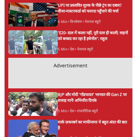
संदीप सोनवलकर
की और स्टोरी पढ़ें
अगली खबर लोड हो रही है...
ताजा खबरें
राहुल गांधी ने प्रयागराज में जेन ज़ी को झकझोरा- 3D
संदेश- दर्द, डेटा, दौलत
6 Min
•
देश
"40 करोड़ युवाओं की ताकत!" Prayagraj में
Rahul Gandhi ने क्यों कही दर्द, डाटा, दौलत की
बात?
1 Min
•
उत्तर प्रदेश