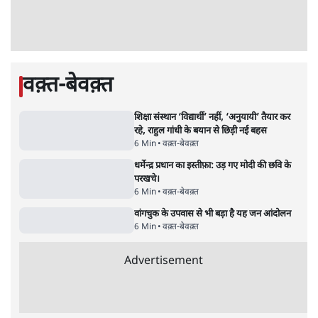
को बरबाद कर रहा है इथेनॉल': राहुल
5 Min
•
देश
•
नेशनल ब्यूरो
Advertisement
BJP और मोदी ‘गॉडफादर’ भागवत की Gen Z पर
सलाह मानेंः अभिजीत दिपके
5 Min
•
देश
•
राजनीतिक ब्यूरो
मार्क ज़करबर्ग का माफीनामाः ये बहुत अंदर की बात
है
9 Min
•
विश्लेषण
•
शीतल पी. सिंह
महुआ मोइत्रा से SC ने कहा- ' अंडों से क्यों डरती हैं?
स्वतंत्रता सेनानी सीने पर गोली खाते थे'
4 Min
•
देश
•
नेशनल ब्यूरो