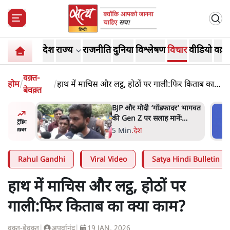
देश
राज्य
राजनीति
दुनिया
विश्लेषण
विचार
वीडियो
वक़्त
वक़्त-
होम
/
/
हाथ में माचिस और लट्ठ, होठों पर गाली:फिर किताब का
बेवक़्त
क्या काम?
र’ भागवत
मार्क ज़करबर्ग का माफीनामाः ये
ेंः
बहुत अंदर की बात है
ट्रेंडिंग
9 Min
.
विश्लेषण
ख़बर
Rahul Gandhi
Viral Video
Satya Hindi Bulletin
हाथ में माचिस और लट्ठ, होठों पर
गाली:फिर किताब का क्या काम?
वक़्त-बेवक़्त
|
अपूर्वानंद
|
19 JAN, 2026