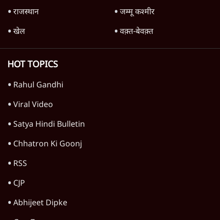
Advertisement
'महाराष्ट्र में गैर बीजेपी वोटरों के नामों को काटने की
बड़ी साज़िश'- रोहित पवार का आरोप
4 Min
•
महाराष्ट्र
पीएम केयर्स फंडः मार्च 2023 के बाद कोई हिसाब-
किताब नहीं, द हिन्दू की पड़ताल
4 Min
•
देश
Advertisement
1224333
वक़्त-बेवक़्त