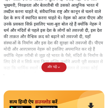
सोमनाथ मंदिर के अलावा कोई मुद्दा ही नहीं। पीएम मोदी ख़ुद पर
मुग्ध होकर सोमनाथ यात्रा कर रहे हैं, बीजेपी के प्रवक्ता अख़बारों
में सोमनाथ मंदिर पर लेख लिख रहे हैं, और देश के पहले प्रधानमंत्री
और आज़ादी की लड़ाई में दस सालों तक ब्रिटिश यातनाएँ झेलने
वाले पंडित जवाहरलाल नेहरू को इसलिए भला-बुरा कह रहे हैं
क्योंकि उन्होंने सरकारी पैसे से मंदिर निर्माण की इजाज़त नहीं दी
थी।
नेहरू शताब्दियों से अंग्रेज़ों के ग़ुलाम रहे भारत, जहाँ चारों ओर
भुखमरी, निरक्षरता और बेतरतीबी थी उसको आधुनिक भारत में
तब्दील करना चाहते थे, संवैधानिक राष्ट्र और कानून से चलने वाले
देश के रूप में स्थापित करना चाहते थे। नेहरू को आज पीएम और
उनके प्रवक्ता सिर्फ़ इसलिए भला-बुरा बोल रहे हैं क्योंकि नेहरू ने
धर्म और मंदिरों से पहले इस देश के लोगों को तवज्जो दी, इस देश
की ताक़त और वैश्विक क़द को बढ़ाने को तवज्जो दी, यहाँ
संस्थाओं के निर्माण और इस देश की सुरक्षा को तवज्जो दी। पीएम
मोदी और आरएसएस नेहरू को इसलिए अपमानित कर रहे हैं