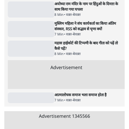
Abhijeet Dipke Press Conference: CJP
का 'Kya Bolti Public' अभियान, चुनाव नहीं
लड़ेगी CJP!
दिल्ली
•
सत्य ब्यूरो
झारखंड में छात्र नेताओं और सरकार की बातचीत
बेनतीजा, आंदोलन जारी
5 Min
•
देश
•
सत्य ब्यूरो
Advertisement
122455
पाठकों की पसन्द
जनता का 2.32 करोड़ रोज़ाना खर्चः योगी सरकार ने
विज्ञापनों पर उड़ाने में मोदी 3.0 को भी पीछे छोड़ा
7 Min
•
उत्तर प्रदेश