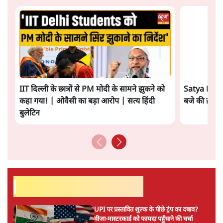
IIT दिल्ली के छात्रों से PM मोदी के सामने झुकने को
Satya Hindi
कहा गया! | ओवैसी का बड़ा आरोप | सत्य हिंदी
बजे की ख़बरें
बुलेटिन
सर्वाधिक पढ़ी गयी खबरें
UPI पर प्रस्तावित शुल्क के पीछे ट्रंप का दबाव?
वीजा-मास्टरकार्ड को फायदा पहुँचाने की चर्चा