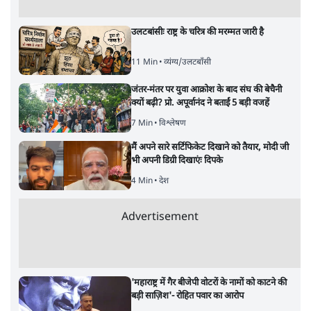
उलटबांसीः राष्ट्र के चरित्र की मरम्मत जारी है
11 Min
•
व्यंग्य/उलटबाँसी
जंतर-मंतर पर युवा आक्रोश के बाद संघ की बेचैनी
क्यों बढ़ी? प्रो. अपूर्वानंद ने बताईं 5 बड़ी वजहें
7 Min
•
विश्लेषण
मैं अपने सारे सर्टिफिकेट दिखाने को तैयार, मोदी जी
भी अपनी डिग्री दिखाएंः दिपके
4 Min
•
देश
Advertisement
'महाराष्ट्र में गैर बीजेपी वोटरों के नामों को काटने की
बड़ी साज़िश'- रोहित पवार का आरोप