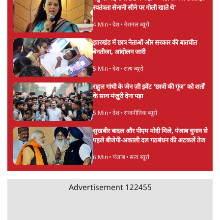
स्वतंत्रता सेनानी सीने पर गोली खाते थे'
4 Min
•
देश
•
नेशनल ब्यूरो
झारखंड में छात्र नेताओं और सरकार की बातचीत
बेनतीजा, आंदोलन जारी
5 Min
•
देश
•
सत्य ब्यूरो
राहुल गांधी के जेन ज़ी इवेंट 'छात्रों की गूंज' को शर्तों
के साथ मंज़ूरी देना पड़ा
5 Min
•
देश
•
राजनीतिक ब्यूरो
सुखबीर बादल और पीएम मोदी मिले, पंजाब चुनाव से
पहले बीजेपी-अकाली दल गठबंधन की अटकलें तेज
6 Min
•
पंजाब
•
सत्य ब्यूरो
Advertisement
122455