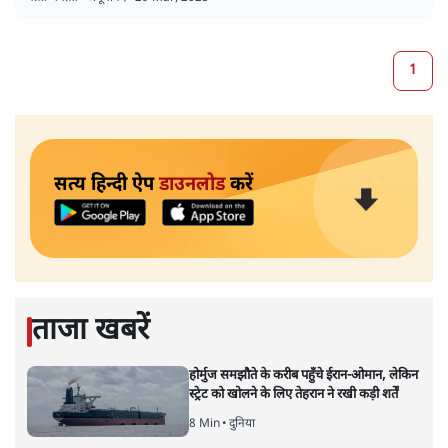
1
सत्य हिन्दी ऐप
डाउनलोड
करें
ताजा खबरें
होर्मुज समझौते के करीब पहुँचे ईरान-ओमान, लेकिन
स्ट्रेट को खोलने के लिए तेहरान ने रखी कड़ी शर्तें
8 Min
•
दुनिया