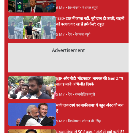
6 Min
•
विश्लेषण
•
नेशनल ब्यूरो
'E20- दाल में काला नहीं, पूरी दाल ही काली; वाहनों
को बरबाद कर रहा है इथेनॉल': राहुल
5 Min
•
देश
•
नेशनल ब्यूरो
Advertisement
BJP और मोदी ‘गॉडफादर’ भागवत की Gen Z पर
सलाह मानेंः अभिजीत दिपके
5 Min
•
देश
•
राजनीतिक ब्यूरो
मार्क ज़करबर्ग का माफीनामाः ये बहुत अंदर की बात
है
9 Min
•
विश्लेषण
•
शीतल पी. सिंह
महुआ मोइत्रा से SC ने कहा- ' अंडों से क्यों डरती हैं?