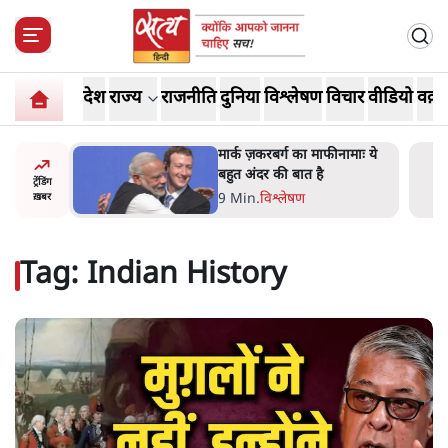
देश
राज्य
राजनीति
दुनिया
विश्लेषण
विचार
वीडियो
वक़्त
र’ भागवत
मार्क ज़करबर्ग का माफीनामाः ये
ेंः
बहुत अंदर की बात है
ट्रेंडिंग
9 Min
.
विश्लेषण
ख़बर
Tag:
Indian History