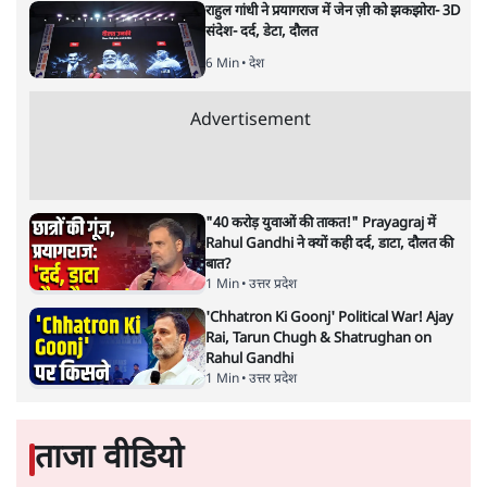
राहुल गांधी ने प्रयागराज में जेन ज़ी को झकझोरा- 3D
संदेश- दर्द, डेटा, दौलत
6 Min
•
देश
Advertisement
"40 करोड़ युवाओं की ताकत!" Prayagraj में
Rahul Gandhi ने क्यों कही दर्द, डाटा, दौलत की
बात?
1 Min
•
उत्तर प्रदेश
'Chhatron Ki Goonj' Political War! Ajay
Rai, Tarun Chugh & Shatrughan on
Rahul Gandhi
1 Min
•
उत्तर प्रदेश
ताजा वीडियो