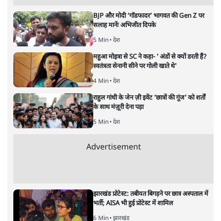
BJP और मोदी ‘गॉडफादर’ भागवत की Gen Z पर
सलाह मानेंः अभिजीत दिपके
5 Min
•
देश
महुआ मोइत्रा से SC ने कहा- ' अंडों से क्यों डरती हैं?
स्वतंत्रता सेनानी सीने पर गोली खाते थे'
4 Min
•
देश
राहुल गांधी के जेन ज़ी इवेंट 'छात्रों की गूंज' को शर्तों
के साथ मंज़ूरी देना पड़ा
5 Min
•
देश
Advertisement
झारखंड प्रोटेस्ट: तबीयत बिगड़ने पर छात्र अस्पताल में
भर्ती; AISA भी हुई प्रोटेस्ट में शामिल
6 Min
•
झारखंड