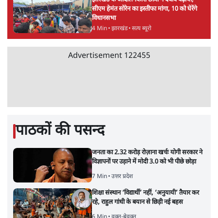
सीएम हेमंत सोरेन का इस्तीफा मांगा, 10 को घेरेंगे
विधानसभा
4 Min
•
झारखंड
•
सत्य ब्यूरो
Advertisement
122455
पाठकों की पसन्द
जनता का 2.32 करोड़ रोज़ाना खर्चः योगी सरकार ने
विज्ञापनों पर उड़ाने में मोदी 3.0 को भी पीछे छोड़ा
7 Min
•
उत्तर प्रदेश
शिक्षा संस्थान ‘विद्यार्थी’ नहीं, ‘अनुयायी’ तैयार कर
रहे, राहुल गांधी के बयान से छिड़ी नई बहस
6 Min
•
वक़्त-बेवक़्त