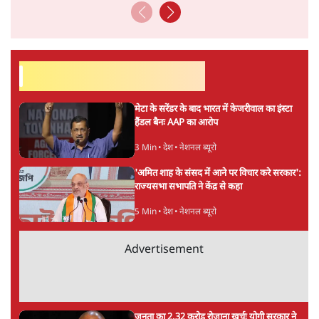
सर्वाधिक पढ़ी गयी खबरें
मेटा के सरेंडर के बाद भारत में केजरीवाल का इंस्टा
हैंडल बैनः AAP का आरोप
3 Min
•
देश
•
नेशनल ब्यूरो
'अमित शाह के संसद में आने पर विचार करे सरकार':
राज्यसभा सभापति ने केंद्र से कहा
5 Min
•
देश
•
नेशनल ब्यूरो
Advertisement
जनता का 2.32 करोड़ रोज़ाना खर्चः योगी सरकार ने