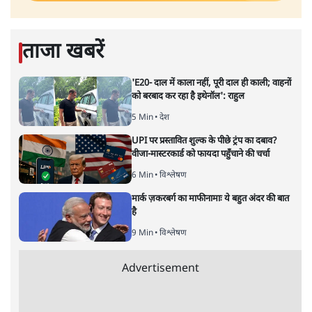
ताजा खबरें
'E20- दाल में काला नहीं, पूरी दाल ही काली; वाहनों
को बरबाद कर रहा है इथेनॉल': राहुल
5 Min
•
देश
UPI पर प्रस्तावित शुल्क के पीछे ट्रंप का दबाव?
वीजा-मास्टरकार्ड को फायदा पहुँचाने की चर्चा
6 Min
•
विश्लेषण
मार्क ज़करबर्ग का माफीनामाः ये बहुत अंदर की बात
है
9 Min
•
विश्लेषण
Advertisement