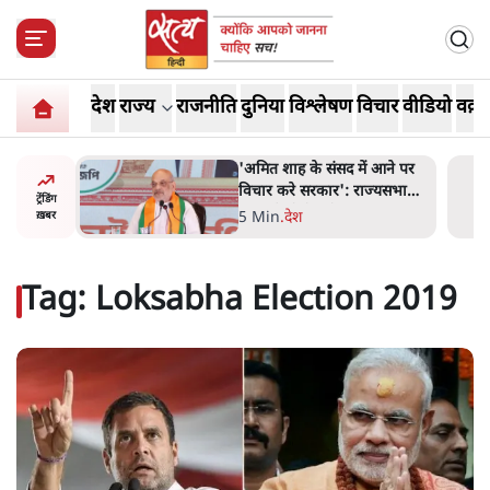
देश
राज्य
राजनीति
दुनिया
विश्लेषण
विचार
वीडियो
वक़्त
रत में
'अमित शाह के संसद में आने पर
ल बैनः
विचार करे सरकार': राज्यसभा
ट्रेंडिंग
सभापति ने केंद्र से कहा
5 Min
.
देश
ख़बर
Tag:
Loksabha Election 2019