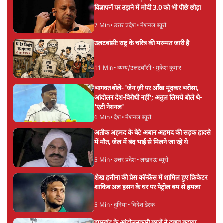
विज्ञापनों पर उड़ाने में मोदी 3.0 को भी पीछे छोड़ा
7 Min
•
उत्तर प्रदेश
•
नेशनल ब्यूरो
उलटबांसीः राष्ट्र के चरित्र की मरम्मत जारी है
11 Min
•
व्यंग्य/उलटबाँसी
•
मुकेश कुमार
भागवत बोले- 'जेन ज़ी पर आँख मूंदकर भरोसा,
आंदोलन देश-विरोधी नहीं'; अतुल लिमये बोले थे-
'एंटी नेशनल'
6 Min
•
देश
•
नेशनल ब्यूरो
अतीक अहमद के बेटे अबान अहमद की सड़क हादसे
में मौत, जेल में बंद भाई से मिलने जा रहे थे
5 Min
•
उत्तर प्रदेश
•
लखनऊ ब्यूरो
शेख हसीना की प्रेस कॉन्फ्रेंस में शामिल हुए क्रिकेटर
शाकिब अल हसन के घर पर पेट्रोल बम से हमला
5 Min
•
दुनिया
•
विदेश डेस्क
झारखंड के आंदोलनकारी छात्रों ने दबाव बढ़ाया,