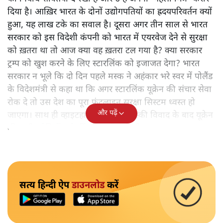
दिया है। आख़िर भारत के दोनों उद्योगपतियों का ह्रदयपरिवर्तन क्यों
हुआ, यह लाख टके का सवाल है। दूसरा अगर तीन साल से भारत
सरकार को इस विदेशी कंपनी को भारत में एयरवेज देने से सुरक्षा
को ख़तरा था तो आज क्या वह ख़तरा टल गया है? क्या सरकार
ट्रम्प को खुश करने के लिए स्टारलिंक को इजाजत देगा? भारत
सरकार न भूले कि दो दिन पहले मस्क ने अहंकार भरे स्वर में पोलैंड
के विदेशमंत्री से कहा था कि अगर स्टारलिंक यूक्रेन की संचार सेवा
रोक दे तो उस देश का पूरा फ्रंटलाइन सुरक्षा सिस्टम ध्वस्त हो
और पढ़ें
जाएगा। साथ ही व्हाइटहाउस में ट्रम्प-जेलेंस्की विवाद के बाद यूक्रेन
की सभी इंटेलिजेंस शेयरिंग रोक दी गयी थी।
सत्य हिन्दी ऐप
डाउनलोड
करें