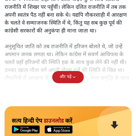
राजनीति में शिखर पर पहुँचीं। लेकिन दलित राजनीति में तब तक
अपनी स्वतंत्र पैठ नहीं बना सके थे। यद्यपि नौकरशाही में आरक्षण
के चलते वे सम्माजनक स्थिति में थे, किंतु यह सब कुछ पूर्व की
कांग्रेसी सरकारों की अनुकंपा ही माना जाता था।
अनुसूचित जाति को तब राजनीति में हरिजन बोलते थे, जो उन्हें
अपमान जनक लगता था। लेकिन कांग्रेस में सवर्ण आधिपत्य के
चलते वहाँ हरिजनों की स्थिति हक़ के साथ कुछ लेने की नहीं थी।
उनका खाता-पीता वर्ग अपनी दोयम दर्जे की स्थिति से खिन्न था।
और पढ़ें
नौकरियों में आरक्षण के बूते वे समृद्ध तो हुए, मगर समृद्धि के साथ
जो आत्म-सम्मान चाहिए था, वह नहीं मिल रहा था।
सत्य हिन्दी ऐप
डाउनलोड
करें