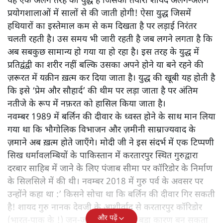
यह एक अलग तरह का युद्ध है जिसकी तैयारी शायद अलग-अलग
प्रयोगशालाओं में सालों से की जाती होगी! ऐसा युद्ध जिसमें
हथियारों का इस्तेमाल कम से कम दिखता है पर लड़ाई निरंतर
चलती रहती है। उस समय भी जारी रहती है जब लगने लगता है कि
अब सबकुछ सामान्य हो गया या हो रहा है। इस तरह के युद्ध में
प्रतिद्वंद्वी का शरीर नहीं बल्कि उसका अपने होने या बने रहने की
ज़रूरत में यक़ीन ख़त्म कर दिया जाता है। युद्ध की खूबी यह होती है
कि इसे ‘प्रेम और सौहार्द’ की थीम पर लड़ा जाता है पर अंतिम
नतीजे के रूप में नफ़रत को हासिल किया जाता है।
नवम्बर 1989 में बर्लिन की दीवार के ध्वस्त होने के साथ मान लिया
गया था कि भौगोलिक विभाजन और ज़मीनी साम्राज्यवाद के
ज़माने अब ख़त्म होते जाएँगे। मोदी जी ने इस संदर्भ में एक टिप्पणी
सिख धर्मावलम्बियों के पाकिस्तान में करतारपुर स्थित गुरुद्वारा
दरबार साहिब में जाने के लिए पंजाब सीमा पर कॉरिडोर के निर्माण
के सिलसिले में की थी। नवम्बर 2018 में गुरु पर्व के अवसर पर
उन्होंने कहा था :’ किसने सोचा था कि बर्लिन की दीवार गिर सकती
है! शायद गुरु नानक देवजी के आशीर्वाद से करतारपुर कॉरिडोर
और पढ़ें
(भारत-पाक के !) जन-जन को जोड़ने का बड़ा कारण बन सकता