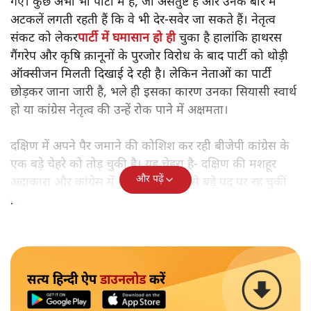
गए। कुछ अभी भी पार्टी में हैं, जो असंतुष्ट हैं और उनके बारे में
अटकलें लगती रहती हैं कि वे भी देर-सवेर जा सकते हैं। नेतृत्व
संकट को लेकर
पार्टी में घमासान हो ही
चुका है हालांकि हाथरस
गैंगरेप और कृषि क़ानूनों के पुरजोर विरोध के बाद पार्टी को थोड़ी
ऑक्सीजन मिलती दिखाई दे रही है। लेकिन नेताओं का पार्टी
छोड़कर जाना जारी है, भले ही इसका कारण उनका सियासी स्वार्थ
हो या कांग्रेस नेतृत्व की उन्हें रोक पाने में अक्षमता।
दक्षिण में अपने पैर जमाने की कोशिश कर रही बीजेपी कांग्रेस के
एक बड़े चेहरे को तोड़ चुकी है। यह चेहरा है- दक्षिण की मशहूर
और पढ़ें
अदाकारा और कांग्रेस में राष्ट्रीय प्रवक्ता जैसे बड़े पद पर रह चुकीं
ख़ुशबू सुंदर का।
सत्य हिन्दी ऐप
डाउनलोड
करें