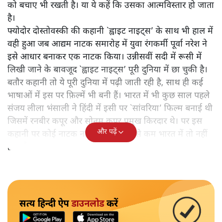
को बचाए भी रखती है। या ये कहें कि उसका आत्मविस्तार हो जाता
है।
फ्योदोर दोस्तोवस्की की कहानी `ह्वाइट नाइट्स’ के साथ भी हाल में
वही हुआ जब आद्यम नाटक समारोह में युवा रंगकर्मी पूर्वा नरेश ने
इसे आधार बनाकर एक नाटक किया। उन्नीसवीं सदी में रूसी में
लिखी जाने के बावजूद `ह्वाइट नाइट्स’ पूरी दुनिया में छा चुकी है।
बतौर कहानी तो ये पूरी दुनिया में पढ़ी जाती रही है, साथ ही कई
भाषाओं में इस पर फ़िल्में भी बनी हैं। भारत में भी कुछ साल पहले
संजय लीला भंसाली ने हिंदी में इसी पर `सांवरिया’ फिल्म बनाई थी
जिसमें रनबीर कपूर और सोनम कपूर प्रमुख किरदार थे। पर इस
और पढ़ें
कहानी पर कोई नाटक नहीं हुआ है। कम से कम भारत में तो नहीं
हुआ है।
सत्य हिन्दी ऐप
डाउनलोड
करें