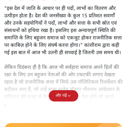
“इस देश में जाति के आधार पर ही पदों, लाभों का वितरण और
उत्पीड़न होता है। देश की जनसँख्या के कुल 15 प्रतिशत सवर्णों
और उनके सहयोगियों ने पदों, लाभों और सत्ता के सभी स्रोत एवं
संसाधनों को हथिया रखा है। इसलिए इस अन्यायपूर्ण स्थिति की
समाप्ति के लिए बहुजन समाज को एकजुट होकर राजनीतिक सत्ता
पर काबिज़ होने के लिए संघर्ष करना होगा।” कांशीराम द्वारा कही
गई इस बात में आज भी उतनी ही सच्चाई है जितनी उस समय थी।
लेकिन विडंबना ही है कि आज भी सर्वहारा समाज अपने हितों की
रक्षा के लिए उन बहुजन नेताओं की ओर टकटकी लगाए देखता
रहता है जो राजनीतिक सत्ता में सिर्फ उस पॉलिटिकल रिजर्वेशन की
बदौलत आए हैं, जो उन्हें बाबा साहेब डॉक्टर भीमराव आंबेडकर के
और पढ़ें
संविधान की वजह से मिला। ऐसे बहुत कम नेता होंगे जो अपने
समाज के मुद्दों को विधानसभाओं में और संसद में उठाते हैं।