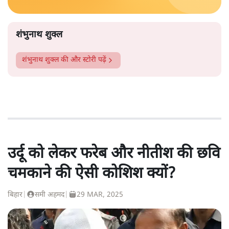
शंभुनाथ शुक्ल
शंभुनाथ शुक्ल
की और स्टोरी पढ़ें
उर्दू को लेकर फरेब और नीतीश की छवि
चमकाने की ऐसी कोशिश क्यों?
बिहार
|
समी अहमद
|
29 MAR, 2025