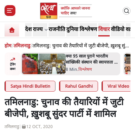
देश
राज्य
राजनीति
दुनिया
विश्लेषण
विचार
वीडियो
वक़्त
होम
/
तमिलनाडु
/
तमिलनाडु: चुनाव की तैयारियों में जुटी बीजेपी, ख़ुशबू सुंदर
पार्टी में शामिल
रतीय
शाह के ख़िलाफ़ संसद में विपक्ष का
वायत्तता पर
मार्च, 'गृह मंत्री मुंह छुपा रहे हैं
ट्रेंडिंग
ा?
क्योंकि वो छात्रों के गुनहगार हैं'
5 Min
.
देश
ख़बर
Satya Hindi Bulletin
Rahul Gandhi
Viral Video
तमिलनाडु: चुनाव की तैयारियों में जुटी
बीजेपी, ख़ुशबू सुंदर पार्टी में शामिल
तमिलनाडु
|
12 OCT, 2020