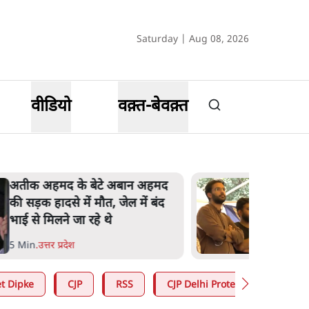
Saturday | Aug 08, 2026
वीडियो
वक़्त-बेवक़्त
कॉकरोच जनता पार्टी ने की देशव्यापी
अभियान की घोषणा- 'क्या बोलती
पब्लिक'
4 Min
.
देश
t Dipke
CJP
RSS
CJP Delhi Protest
Ashuto