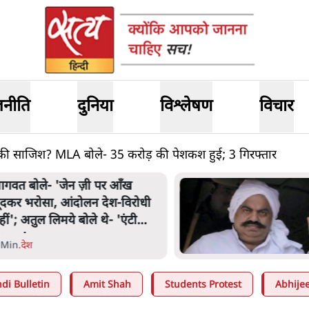
जनीति
दुनिया
विश्लेषण
विचार
की साजिश? MLA बोले- 35 करोड़ की पेशकश हुई; 3 गिरफ्तार
तीक अहमद के बेटे अबान अहमद
ी सड़क हादसे में मौत, जेल में बंद
ाई से मिलने जा रहे थे
 Min
.
उत्तर प्रदेश
di Bulletin
Amit Shah
Students Protest
Abhijee