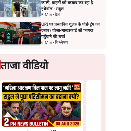
काली; वाहनों को बरबाद कर रहा है
इथेनॉल': राहुल
5 Min
•
देश
UPI पर प्रस्तावित शुल्क के पीछे ट्रंप का
दबाव? वीजा-मास्टरकार्ड को फायदा
पहुँचाने की चर्चा
6 Min
•
विश्लेषण
ताजा वीडियो