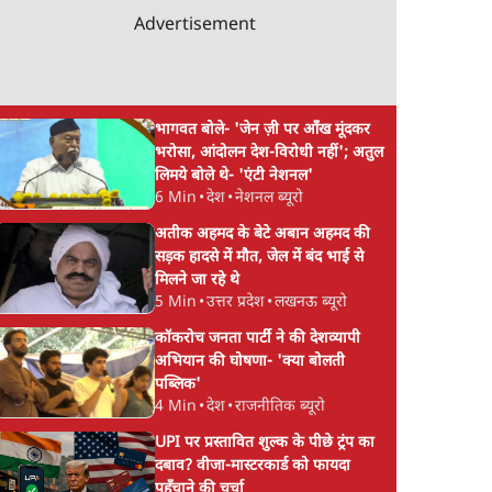
Advertisement
भागवत बोले- 'जेन ज़ी पर आँख मूंदकर
भरोसा, आंदोलन देश-विरोधी नहीं'; अतुल
लिमये बोले थे- 'एंटी नेशनल'
6 Min
•
देश
•
नेशनल ब्यूरो
अतीक अहमद के बेटे अबान अहमद की
सड़क हादसे में मौत, जेल में बंद भाई से
मिलने जा रहे थे
5 Min
•
उत्तर प्रदेश
•
लखनऊ ब्यूरो
कॉकरोच जनता पार्टी ने की देशव्यापी
अभियान की घोषणा- 'क्या बोलती
पब्लिक'
4 Min
•
देश
•
राजनीतिक ब्यूरो
UPI पर प्रस्तावित शुल्क के पीछे ट्रंप का
दबाव? वीजा-मास्टरकार्ड को फायदा
पहुँचाने की चर्चा