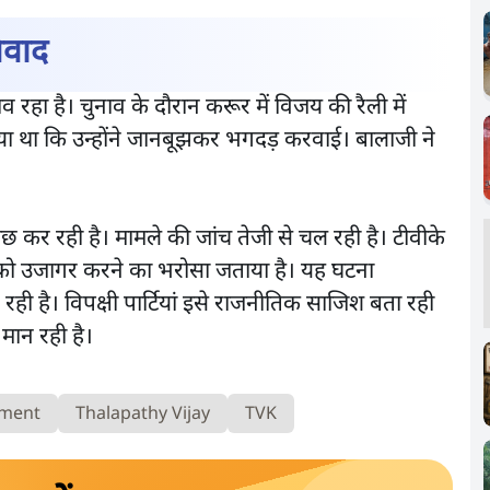
व्यंग्य/उ
विश्लेषण
िवाद
उलटबांसीः र
क्या 95 साल पुराने भारतीय सांख्यिकी
ार्थी’ नहीं, ‘अनुयायी’
जारी है
संस्थान की स्वायत्तता पर भी अब मंडरा
 गांधी के बयान से
रहा है। चुनाव के दौरान करूर में विजय की रैली में
रहा ख़तरा?
 था कि उन्होंने जानबूझकर भगदड़ करवाई। बालाजी ने
ाछ कर रही है। मामले की जांच तेजी से चल रही है। टीवीके
त्र को उजागर करने का भरोसा जताया है। यह घटना
ही है। विपक्षी पार्टियां इसे राजनीतिक साजिश बता रही
 मान रही है।
nment
Thalapathy Vijay
TVK