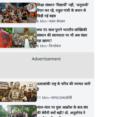
शिक्षा संस्थान ‘विद्यार्थी’ नहीं, ‘अनुयायी’
लटबाँसी
विश्लेषण
तैयार कर रहे, राहुल गांधी के बयान से
ाष्ट्र के चरित्र की मरम्मत
जंतर-मंतर पर युवा आक्रोश के बाद संघ
मै
छिड़ी नई बहस
की बेचैनी क्यों बढ़ी? प्रो. अपूर्वानंद ने
तै
6 Min
•
वक़्त-बेवक़्त
बताईं 5 बड़ी वजहें
दि
क्या 95 साल पुराने भारतीय सांख्यिकी
संस्थान की स्वायत्तता पर भी अब मंडरा
रहा ख़तरा?
8 Min
•
विश्लेषण
Advertisement
उलटबांसीः राष्ट्र के चरित्र की मरम्मत जारी
है
11 Min
•
व्यंग्य/उलटबाँसी
जंतर-मंतर पर युवा आक्रोश के बाद संघ
की बेचैनी क्यों बढ़ी? प्रो. अपूर्वानंद ने