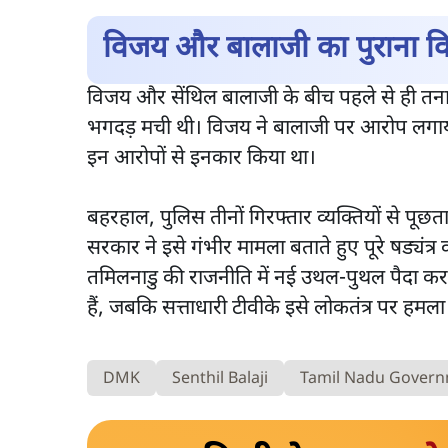
उत्तर प्रदेश
वक़्त-बेवक़्त
विजय और बालाजी का पुराना व
जनता का 2.32 करोड़ रोज़ाना खर्चः
शिक्षा संस्थान ‘विद्य
योगी सरकार ने विज्ञापनों पर उड़ाने में
तैयार कर रहे, राहुल
विजय और सेंथिल बालाजी के बीच पहले से ही तनाव 
मोदी 3.0 को भी पीछे छोड़ा
छिड़ी नई बहस
भगदड़ मची थी। विजय ने बालाजी पर आरोप लगाया
इन आरोपों से इनकार किया था।
बहरहाल, पुलिस तीनों गिरफ्तार व्यक्तियों से पूछत
सरकार ने इसे गंभीर मामला बताते हुए पूरे षड्यं
तमिलनाडु की राजनीति में नई उथल-पुथल पैदा कर र
हैं, जबकि सत्ताधारी टीवीके इसे लोकतंत्र पर हमला
DMK
Senthil Balaji
Tamil Nadu Gover