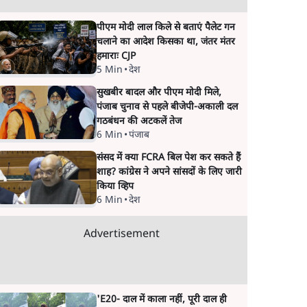
पीएम मोदी लाल किले से बताएं पैलेट गन
चलाने का आदेश किसका था, जंतर मंतर
हमाराः CJP
5 Min
•
देश
सुखबीर बादल और पीएम मोदी मिले,
पंजाब चुनाव से पहले बीजेपी-अकाली दल
गठबंधन की अटकलें तेज
6 Min
•
पंजाब
संसद में क्या FCRA बिल पेश कर सकते हैं
शाह? कांग्रेस ने अपने सांसदों के लिए जारी
किया व्हिप
6 Min
•
देश
Advertisement
'E20- दाल में काला नहीं, पूरी दाल ही