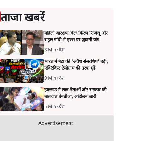
ताजा खबरें
महिला आरक्षण बिलः किरण रिजिजू और
राहुल गांधी में एक्स पर ज़ुबानी जंग
3 Min
•
देश
भारत में मेटा की 'अवैध सेंसरशिप' बढ़ी,
एक्टिविस्ट टेलीग्राम की तरफ मुड़े
9 Min
•
देश
झारखंड में छात्र नेताओं और सरकार की
बातचीत बेनतीजा, आंदोलन जारी
5 Min
•
देश
Advertisement