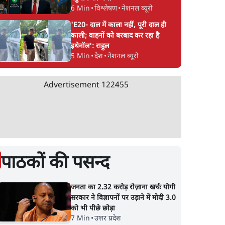
6 Min
•
विश्लेषण
•
नेशनल ब्यूरो
'E20- दाल में काला नहीं, पूरी दाल ही
काली; वाहनों को बरबाद कर रहा है
इथेनॉल': राहुल
5 Min
•
देश
•
नेशनल ब्यूरो
Advertisement
122455
पाठकों की पसन्द
जनता का 2.32 करोड़ रोज़ाना खर्चः योगी
सरकार ने विज्ञापनों पर उड़ाने में मोदी 3.0
को भी पीछे छोड़ा
7 Min
•
उत्तर प्रदेश