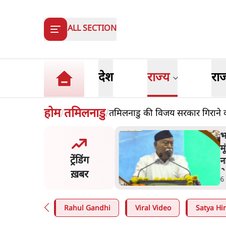
ALL SECTION
देश
राज्य
रा
होम
तमिलनाडु
तमिलनाडु की विजय सरकार गिराने 
/
/
त बोले- 'जेन ज़ी पर आँख
अ
कर भरोसा, आंदोलन देश-विरोधी
क
ट्रेंडिंग
; अतुल लिमये बोले थे- 'एंटी
भ
ल'
ख़बर
n
.
देश
5
Rahul Gandhi
Viral Video
Satya Hin