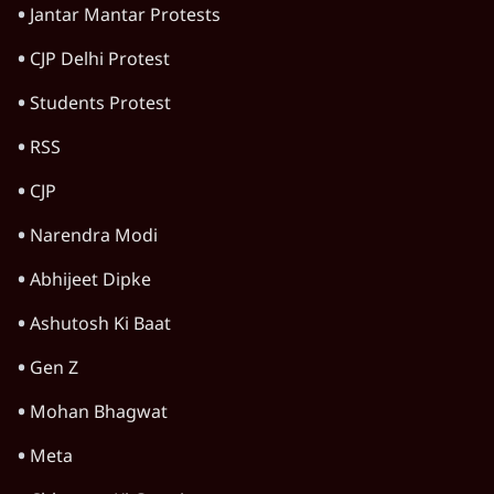
तमिलनाडु की विजय सरकार गिराने की साजिश?
MLA बोले- 35 करोड़ की पेशकश हुई; 3 गिरफ्तार
4 Min
•
तमिलनाडु
तमिलनाडु की सीफूड फैक्ट्री में अमोनिया गैस लीक से
7 की मौत, 40 अस्पताल में भर्ती
4 Min
•
तमिलनाडु
Advertisement
डीएमके का कांग्रेस पर तीखा हमला, राहुल गांधी को
'अपरिपक्व' बताया
4 Min
•
तमिलनाडु
Advertisement
1345566