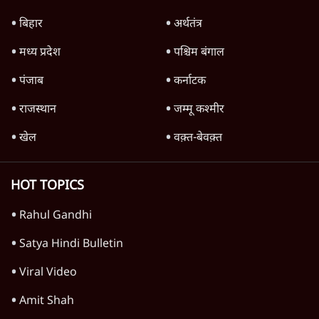
तमिलनाडु
पुलिस पूछताछ के बाद उदयनिधि स्टालिन रिहा; बोले-
'सरकार ने आतंकी जैसा बर्ताव किया'
7 Min
•
तमिलनाडु
नदी से निकले 90 टन कपड़े, मद्रास HC ने कहा, धर्म
के नाम पर नदी प्रदूषित न हो
5 Min
•
तमिलनाडु
तमिलनाडु में गोकशी बैन सुप्रीम कोर्ट ने हटाया, मद्रास
हाईकोर्ट के आदेश को पलटा
5 Min
•
तमिलनाडु
Advertisement
तमिलनाडु में टीवीके-डीएमके में टकराव बढ़ा, MLA
की गिरफ्तारी पर स्टालिन का कड़ा बयान
6 Min
•
तमिलनाडु