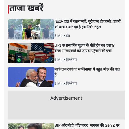
पवन उप्रेती
की और स्टोरी पढ़ें
सबरीमला : भेदभाव,आस्था,मान्यताएँ
या पुरुषवादी सोच, सच क्या है?
देश
|
प्रमोद मल्लिक
|
17 NOV, 2019
प्रमोद मल्लिक