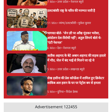
5 Min
•
देश
Advertisement
झारखंड प्रोटेस्ट: तबीयत बिगड़ने पर छात्र अस्पताल में
भर्ती; AISA भी हुई प्रोटेस्ट में शामिल
6 Min
•
झारखंड
SC-ST आरक्षण में क्रीमी लेयर क्यों नहीं? केंद्र ने
सुप्रीम कोर्ट में बताया कारण
5 Min
•
देश
ताजा वीडियो