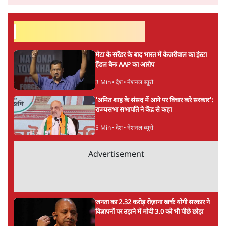
6 Min
•
विश्लेषण
मार्क ज़करबर्ग का माफीनामाः ये बहुत अंदर की बात
है
9 Min
•
विश्लेषण
Advertisement
BJP और मोदी ‘गॉडफादर’ भागवत की Gen Z पर
सलाह मानेंः अभिजीत दिपके
5 Min
•
देश
महुआ मोइत्रा से SC ने कहा- ' अंडों से क्यों डरती हैं?
स्वतंत्रता सेनानी सीने पर गोली खाते थे'
4 Min
•
देश
राहुल गांधी के जेन ज़ी इवेंट 'छात्रों की गूंज' को शर्तों
के साथ मंज़ूरी देना पड़ा