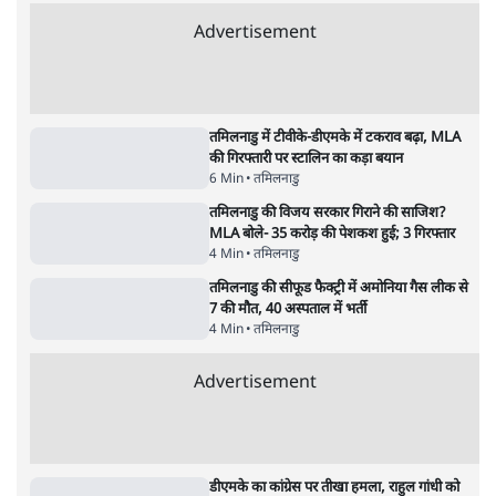
विज्ञापनों पर उड़ाने में मोदी 3.0 को भी पीछे छोड़ा
7 Min
•
उत्तर प्रदेश
शिक्षा संस्थान ‘विद्यार्थी’ नहीं, ‘अनुयायी’ तैयार कर
रहे, राहुल गांधी के बयान से छिड़ी नई बहस
6 Min
•
वक़्त-बेवक़्त
क्या 95 साल पुराने भारतीय सांख्यिकी संस्थान की
स्वायत्तता पर भी अब मंडरा रहा ख़तरा?
8 Min
•
विश्लेषण
Advertisement
उलटबांसीः राष्ट्र के चरित्र की मरम्मत जारी है
11 Min
•
व्यंग्य/उलटबाँसी
जंतर-मंतर पर युवा आक्रोश के बाद संघ की बेचैनी
क्यों बढ़ी? प्रो. अपूर्वानंद ने बताईं 5 बड़ी वजहें
7 Min
•
विश्लेषण
मैं अपने सारे सर्टिफिकेट दिखाने को तैयार, मोदी जी
भी अपनी डिग्री दिखाएंः दिपके