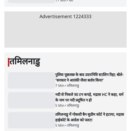
6 Min
•
देश
•
नेशनल ब्यूरो
अतीक अहमद के बेटे अबान अहमद की सड़क हादसे
में मौत, जेल में बंद भाई से मिलने जा रहे थे
5 Min
•
उत्तर प्रदेश
•
लखनऊ ब्यूरो
शेख हसीना की प्रेस कॉन्फ्रेंस में शामिल हुए क्रिकेटर
शाकिब अल हसन के घर पर पेट्रोल बम से हमला
5 Min
•
दुनिया
•
विदेश डेस्क
Advertisement
122455
पाठकों की पसन्द
जनता का 2.32 करोड़ रोज़ाना खर्चः योगी सरकार ने