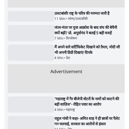
'अमित शाह के संसद में आने पर विचार करे सरकार':
राज्यसभा सभापति ने केंद्र से कहा
5 Min
•
देश
•
नेशनल ब्यूरो
Advertisement
जनता का 2.32 करोड़ रोज़ाना खर्चः योगी सरकार ने
विज्ञापनों पर उड़ाने में मोदी 3.0 को भी पीछे छोड़ा
7 Min
•
उत्तर प्रदेश
•
नेशनल ब्यूरो
उलटबांसीः राष्ट्र के चरित्र की मरम्मत जारी है
11 Min
•
व्यंग्य/उलटबाँसी
•
मुकेश कुमार
भागवत बोले- 'जेन ज़ी पर आँख मूंदकर भरोसा,
आंदोलन देश-विरोधी नहीं'; अतुल लिमये बोले थे-
'एंटी नेशनल'