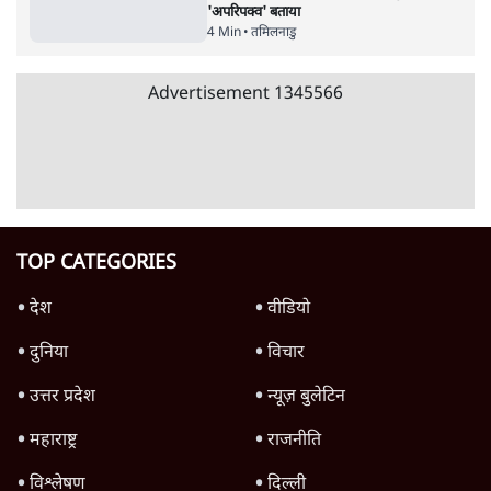
4 Min
•
देश
Advertisement
'महाराष्ट्र में गैर बीजेपी वोटरों के नामों को काटने की
बड़ी साज़िश'- रोहित पवार का आरोप
4 Min
•
महाराष्ट्र
राहुल गांधी ने कहा- अमित शाह ने ही छात्रों पर पैलेट
गन चलवाई, सरकार का आरोपों से इंकार
11 Min
•
देश
Advertisement
1224333