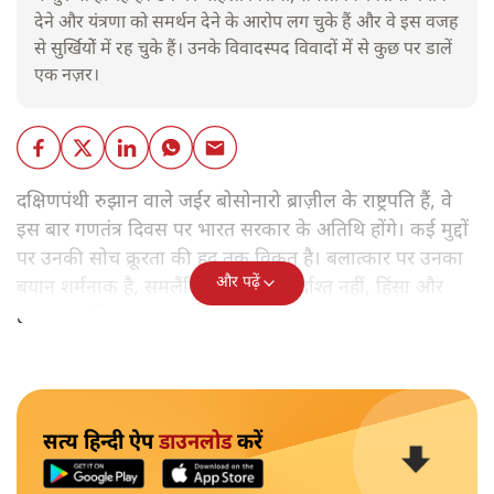
देने और यंत्रणा को समर्थन देने के आरोप लग चुके हैं और वे इस वजह
से सुर्खियोें में रह चुके हैं। उनके विवादस्पद विवादों में से कुछ पर डालें
एक नज़र।
दक्षिणपंथी रुझान वाले जईर बोसोनारो ब्राज़ील के राष्ट्रपति हैं, वे
इस बार गणतंत्र दिवस पर भारत सरकार के अतिथि होंगे। कई मुद्दों
पर उनकी सोच क्रूरता की हद तक विकृत है। बलात्कार पर उनका
और पढ़ें
बयान शर्मनाक है, समलैंगिक लोग उन्हें बर्दाश्त नहीं, हिंसा और
हत्याएं उनकी 'रूल-बुक' में हैं।
सत्य हिन्दी ऐप
डाउनलोड
करें