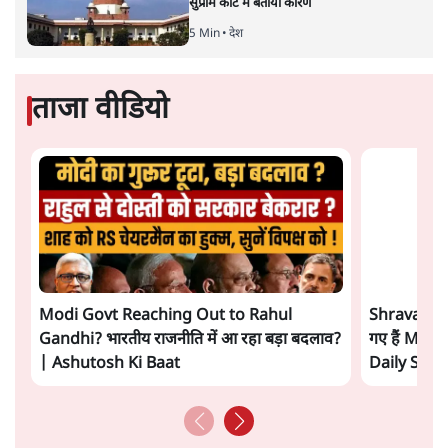
प्रमोद मल्लिक
लेखक पत्रकार हैं, अर्थतंत्र और अंतरराष्ट्रीय विषयों पर लिखते रहते हैं।
प्रमोद मल्लिक
की और स्टोरी पढ़ें
अगली खबर लोड हो रही है...
ताजा खबरें
'E20- दाल में काला नहीं, पूरी दाल ही काली; वाहनों
को बरबाद कर रहा है इथेनॉल': राहुल
5 Min
•
देश
UPI पर प्रस्तावित शुल्क के पीछे ट्रंप का दबाव?
वीजा-मास्टरकार्ड को फायदा पहुँचाने की चर्चा