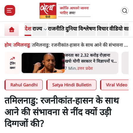
देश
राज्य
राजनीति
दुनिया
विश्लेषण
विचार
वीडियो
वक़्त
होम
/
तमिलनाडु
/
तमिलनाडु: रजनीकांत-हासन के साथ आने की संभावना से
नींद क्यों उड़ी दिग्गजों की?
ोज़ाना
उलटबांसीः राष्ट्र के चरित्र की मरम्मत
्ञापनों पर
जारी है
ट्रेंडिंग
भी पीछे
11 Min
.
व्यंग्य/उलटबाँसी
ख़बर
Rahul Gandhi
Satya Hindi Bulletin
Viral Video
तमिलनाडु: रजनीकांत-हासन के साथ
आने की संभावना से नींद क्यों उड़ी
दिग्गजों की?