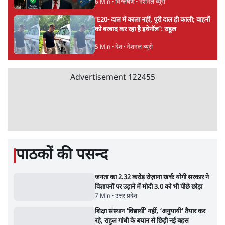
11 Min
•
व्यंग्य/उलटबाँसी
•
मुकेश कुमार
Advertisement
भागवत बोले- 'जेन ज़ी पर आँख मूंदकर भरोसा,
आंदोलन देश-विरोधी नहीं'; अतुल लिमये बोले थे-
'एंटी नेशनल'
6 Min
•
देश
•
नेशनल ब्यूरो
अतीक अहमद के बेटे अबान अहमद की सड़क हादसे
में मौत, जेल में बंद भाई से मिलने जा रहे थे
5 Min
•
उत्तर प्रदेश
•
लखनऊ ब्यूरो
कॉकरोच जनता पार्टी ने की देशव्यापी अभियान की
घोषणा- 'क्या बोलती पब्लिक'
4 Min
•
देश
•
राजनीतिक ब्यूरो