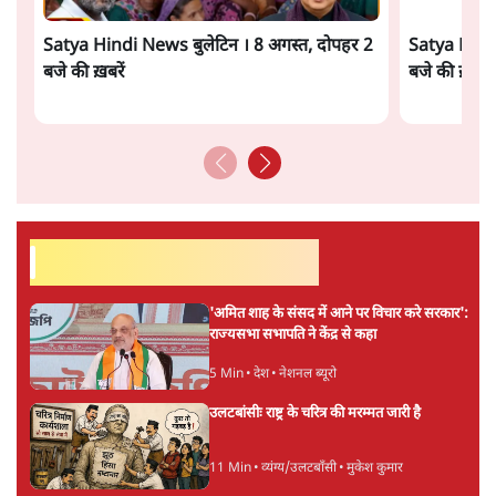
Advertisement
'E20- दाल में काला नहीं, पूरी दाल ही काली; वाहनों
को बरबाद कर रहा है इथेनॉल': राहुल
5 Min
•
देश
UPI पर प्रस्तावित शुल्क के पीछे ट्रंप का दबाव?
वीजा-मास्टरकार्ड को फायदा पहुँचाने की चर्चा
6 Min
•
विश्लेषण
ताजा वीडियो