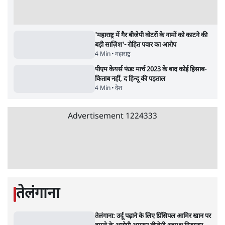
7 Min
•
उत्तर प्रदेश
शिक्षा संस्थान ‘विद्यार्थी’ नहीं, ‘अनुयायी’ तैयार कर
रहे, राहुल गांधी के बयान से छिड़ी नई बहस
6 Min
•
वक़्त-बेवक़्त
क्या 95 साल पुराने भारतीय सांख्यिकी संस्थान की
स्वायत्तता पर भी अब मंडरा रहा ख़तरा?
8 Min
•
विश्लेषण
Advertisement
उलटबांसीः राष्ट्र के चरित्र की मरम्मत जारी है
11 Min
•
व्यंग्य/उलटबाँसी
जंतर-मंतर पर युवा आक्रोश के बाद संघ की बेचैनी
क्यों बढ़ी? प्रो. अपूर्वानंद ने बताईं 5 बड़ी वजहें
7 Min
•
विश्लेषण
मैं अपने सारे सर्टिफिकेट दिखाने को तैयार, मोदी जी
भी अपनी डिग्री दिखाएंः दिपके
4 Min
•
देश