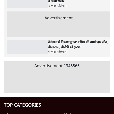
तेलंगाना
तेलंगाना: उर्दू पढ़ाने के लिए प्रिंसिपल आमिर खान पर
हमले के आरोपी अमरूर बीजेपी अध्यक्ष गिरफ्तार
5 Min
•
तेलंगाना
कोर्ट ने उस शिकायत को लौटाया, जिससे रद्द हुआ
मीनाक्षी नटराजन का राज्यसभा नामांकन
5 Min
•
तेलंगाना
केंद्रीय मंत्री के बेटे बंडी साई भगीरथ गिरफ्तार,
POCSO में HC से झटके के बाद कार्रवाई
4 Min
•
तेलंगाना
Advertisement
तेलंगाना में पिता-पुत्री की जंगः कविता ने केसीआर से
बग़ावत कर नई पार्टी TRS बनाई
4 Min
•
तेलंगाना
तेलंगाना जाति सर्वे: सामान्य वर्ग से तीन गुना ज्यादा