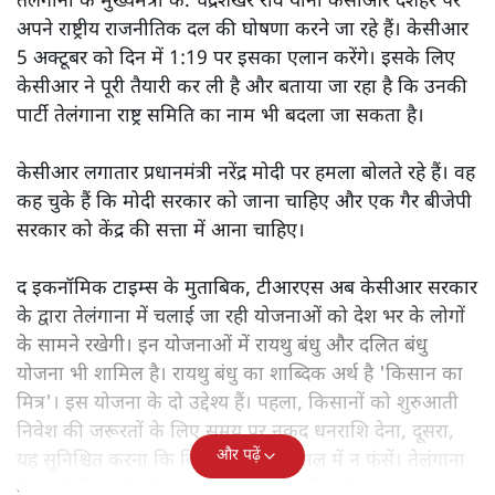
तेलंगाना के मुख्यमंत्री के. चंद्रशेखर राव यानी केसीआर दशहरे पर
अपने राष्ट्रीय राजनीतिक दल की घोषणा करने जा रहे हैं। केसीआर
5 अक्टूबर को दिन में 1:19 पर इसका एलान करेंगे। इसके लिए
केसीआर ने पूरी तैयारी कर ली है और बताया जा रहा है कि उनकी
पार्टी तेलंगाना राष्ट्र समिति का नाम भी बदला जा सकता है।
केसीआर लगातार प्रधानमंत्री नरेंद्र मोदी पर हमला बोलते रहे हैं। वह
कह चुके हैं कि मोदी सरकार को जाना चाहिए और एक गैर बीजेपी
सरकार को केंद्र की सत्ता में आना चाहिए।
द इकनॉमिक टाइम्स के मुताबिक, टीआरएस अब केसीआर सरकार
के द्वारा तेलंगाना में चलाई जा रही योजनाओं को देश भर के लोगों
के सामने रखेगी। इन योजनाओं में रायथु बंधु और दलित बंधु
योजना भी शामिल है। रायथु बंधु का शाब्दिक अर्थ है 'किसान का
मित्र'। इस योजना के दो उद्देश्य हैं। पहला, किसानों को शुरुआती
निवेश की जरूरतों के लिए समय पर नकद धनराशि देना, दूसरा,
और पढ़ें
यह सुनिश्चित करना कि किसान कर्ज के जाल में न फंसें। तेलंगाना
में लाखों किसानों को इस योजना से लाभ मिला है।