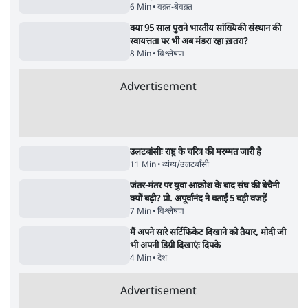
UPI पर प्रस्तावित शुल्क के पीछे ट्रंप का दबाव?
वीजा-मास्टरकार्ड को फायदा पहुँचाने की चर्चा
6 Min
•
विश्लेषण
•
नेशनल ब्यूरो
'E20- दाल में काला नहीं, पूरी दाल ही काली; वाहनों
को बरबाद कर रहा है इथेनॉल': राहुल
5 Min
•
देश
•
नेशनल ब्यूरो
Advertisement
122455
पाठकों की पसन्द
जनता का 2.32 करोड़ रोज़ाना खर्चः योगी सरकार ने
विज्ञापनों पर उड़ाने में मोदी 3.0 को भी पीछे छोड़ा