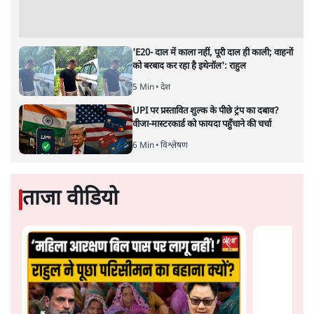
झारखंड में छात्र नेताओं और सरकार की बातचीत
बेनतीजा, आंदोलन जारी
5 Min
•
देश
Advertisement
पीएम मोदी लाल किले से बताएं पैलेट गन चलाने का
आदेश किसका था, जंतर मंतर हमाराः CJP
5 Min
•
देश
सुखबीर बादल और पीएम मोदी मिले, पंजाब चुनाव से
पहले बीजेपी-अकाली दल गठबंधन की अटकलें तेज
6 Min
•
पंजाब
संसद में क्या FCRA बिल पेश कर सकते हैं शाह?
कांग्रेस ने अपने सांसदों के लिए जारी किया व्हिप
6 Min
•
देश