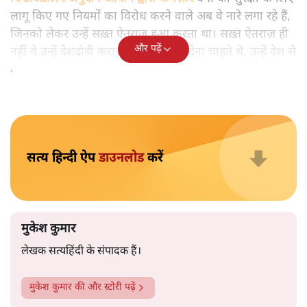
मुकेश कुमार
आप हैरान हुए या नहीं। पीएम मोदी और अमित शाह के खिलाफ
जेएनयू में जब कब्र खुदने वाले आपत्तिजनक नारे लगे तो फौरन
एफआईआर दर्ज की गई। छात्रों को देशद्रोही कहा गया। वैसे ही नारे
अब सवर्ण प्रदर्शनकारी पूरे देश में लगा रहे हैं तो चुप्पी है। कोई संज्ञान
लेने वाला नहीं है।