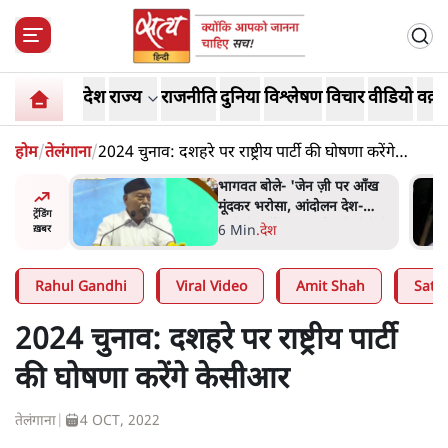
देश
राज्य
राजनीति
दुनिया
विश्लेषण
विचार
वीडियो
वक़्त
होम
/
तेलंगाना
/
2024 चुनाव: दशहरे पर राष्ट्रीय पार्टी की घोषणा करेंगे
केसीआर
 पर आँख
अतीक अहमद के बेटे अबान अहमद
 देश-
की सड़क हादसे में मौत, जेल में बंद
ट्रेंडिंग
ये बोले थे-
भाई से मिलने जा रहे थे
5 Min
.
उत्तर प्रदेश
ख़बर
Rahul Gandhi
Viral Video
Amit Shah
Satya
2024 चुनाव: दशहरे पर राष्ट्रीय पार्टी
की घोषणा करेंगे केसीआर
तेलंगाना
|
4 OCT, 2022