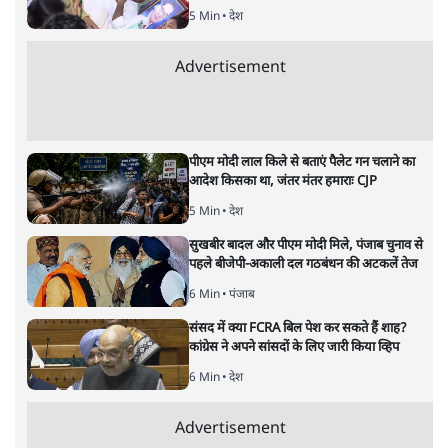
मुकेश कुमार
की और स्टोरी पढ़ें
अगली खबर लोड हो रही है...
ताजा खबरें
महिला आरक्षण बिलः किरण रिजिजू और राहुल गांधी
में एक्स पर ज़ुबानी जंग
3 Min
•
देश
भारत में मेटा की 'अवैध सेंसरशिप' बढ़ी, एक्टिविस्ट
टेलीग्राम की तरफ मुड़े
9 Min
•
देश