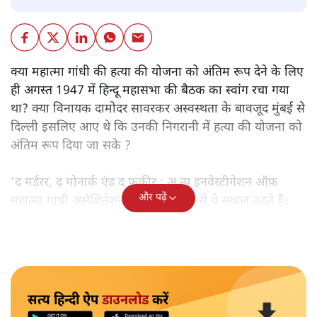
क्या महात्मा गांधी की हत्या की योजना को अंतिम रूप देने के लिए
ही अगस्त 1947 में हिन्दू महासभा की बैठक का स्वांग रचा गया
था? क्या विनायक दामोदर सावरकर अस्वस्थता के बावजूद मुंबई से
दिल्ली इसलिए आए थे कि उनकी निगरानी में हत्या की योजना को
अंतिम रूप दिया जा सके ?
'द मर्डरर, द मोनार्क एंड द फ़कीर : अ न्यू इनवेस्टीगेशन ऑफ़
और पढ़ें
महात्मा गांधी असेशिनेशन' नामक किताब से ये सवाल उठते हैं।
सत्य हिन्दी ऐप
डाउनलोड
करें