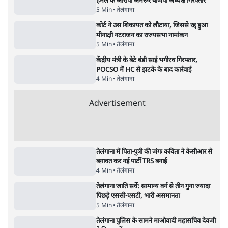
Advertisement
'महाराष्ट्र में गैर बीजेपी वोटरों के नामों को काटने की
बड़ी साज़िश'- रोहित पवार का आरोप
4 Min
•
महाराष्ट्र
पीएम केयर्स फंडः मार्च 2023 के बाद कोई हिसाब-
किताब नहीं, द हिन्दू की पड़ताल
4 Min
•
देश
Advertisement
1224333