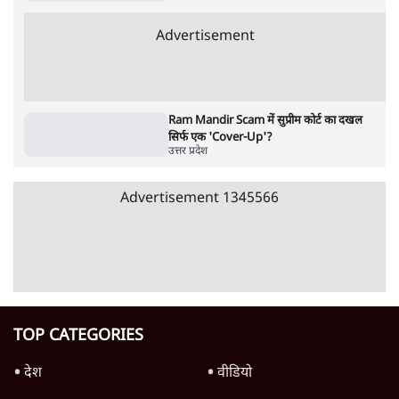
पाठकों की पसन्द
शिक्षा संस्थान ‘विद्यार्थी’ नहीं, ‘अनुयायी’ तैयार कर
रहे, राहुल गांधी के बयान से छिड़ी नई बहस
6 Min
•
वक़्त-बेवक़्त
इंस्टाग्राम पर आरक्षण हटाओ आंदोलन का शिगूफा,
क्या Gen Z एकता तोड़ने की मुहिम?
7 Min
•
देश
जनता का 2.32 करोड़ रोज़ाना खर्चः योगी सरकार ने
विज्ञापनों पर उड़ाने में मोदी 3.0 को भी पीछे छोड़ा
7 Min
•
उत्तर प्रदेश
Advertisement
क्या 95 साल पुराने भारतीय सांख्यिकी संस्थान की
स्वायत्तता पर भी अब मंडरा रहा ख़तरा?