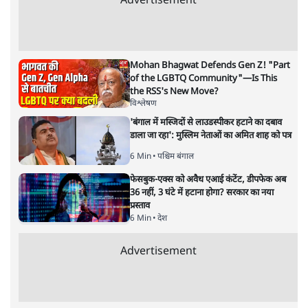
भारत–यूरोप संवाद: दूरदर्शी रणनीति या
हालात से उपजा मोड़?
विश्लेषण
|
सतीश झा
|
29 JAN, 2026
भारत ईयू मुक्त व्यापार समझौताः ईयू अध्यक्ष उर्सुला वॉन डेर लेयेन और
पीएम मोदी
सतीश झा