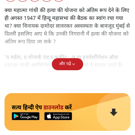
क्या महात्मा गांधी की हत्या की योजना को अंतिम रूप देने के लिए
ही अगस्त 1947 में हिन्दू महासभा की बैठक का स्वांग रचा गया
था? क्या विनायक दामोदर सावरकर अस्वस्थता के बावजूद मुंबई से
दिल्ली इसलिए आए थे कि उनकी निगरानी में हत्या की योजना को
अंतिम रूप दिया जा सके ?
'द मर्डरर, द मोनार्क एंड द फ़कीर : अ न्यू इनवेस्टीगेशन ऑफ़
और पढ़ें
महात्मा गांधी असेशिनेशन' नामक किताब से ये सवाल उठते हैं।
सत्य हिन्दी ऐप
डाउनलोड
करें