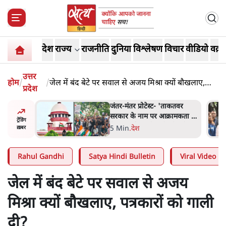
देश
राज्य
राजनीति
दुनिया
विश्लेषण
विचार
वीडियो
वक़्त
उत्तर
होम
/
/
जेल में बंद बेटे पर सवाल से अजय मिश्रा क्यों बौखलाए,
प्रदेश
पत्रकारों को गाली दी?
 'ताकतवर
जंतर मंतर प्रोटेस्ट: 'युवाओं को
आक्रामकता न
प्रताड़ित किया जा रहा है, पर मोदी-
ट्रेंडिंग
ी को सुने':
शाह में बोलने की हिम्मत नहीं'-
7 Min
.
देश
ख़बर
राहुल
Rahul Gandhi
Satya Hindi Bulletin
Viral Video
जेल में बंद बेटे पर सवाल से अजय
मिश्रा क्यों बौखलाए, पत्रकारों को गाली
दी?