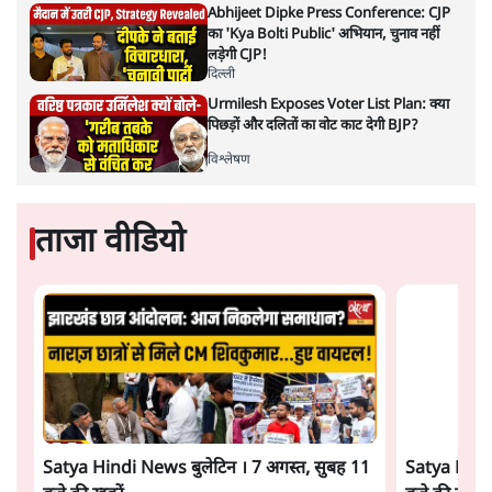
भारत-यूरोपीय संघ मुक्त व्यापार समझौताः क्या यूरोप की ओर भारत
का झुकाव एक लंबा रणनीतिक नज़रिया है या वैश्विक दबावों और
अमेरिकी अनिश्चितता की वजह से उठाया गया एक कदम है? वरिष्ठ
पत्रकार सतीश झा का आकलनः
कूटनीति में समय ही सबसे
बड़ा कारक होता है। भारत का यूरोप की
ओर ताज़ा झुकाव—जिसका ठोस रूप हाल ही में संपन्न भारत–
यूरोपीय संघ मुक्त व्यापार समझौते (एफ़टीए) में दिखाई देता है—
किसी दीर्घकालिक रणनीतिक दूरदृष्टि की पराकाष्ठा कम, और
परिस्थितियों के दबाव में लिया गया एक तेज़ निर्णय अधिक लगता
और पढ़ें
है।
सत्य हिन्दी ऐप
डाउनलोड
करें