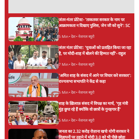
रोज़गार, सरकारी संस्थाओं की जवाबदेही
3 Min
•
देश
पीएम मोदी की विदेश यात्राएंः 74.59 करोड़ रुपये
खर्च, हर घंटे करीब 12.4 लाख
3 Min
•
देश
"छात्रों से डर गई Yogi Govt!" AISA President
का खुला ऐलान, Rahul Gandhi से घबराई UP
Govt?
विश्लेषण
Advertisement
Mohan Bhagwat Defends Gen Z! "Part
of the LGBTQ Community"—Is This
the RSS's New Move?
विश्लेषण
'बंगाल में मस्जिदों से लाउडस्पीकर हटाने का दबाव