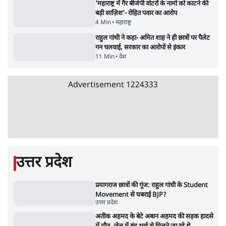
मेटा के सरेंडर के बाद भारत में केजरीवाल का इंस्टा
हैंडल बैनः AAP का आरोप
3 Min
•
देश
•
नेशनल ब्यूरो
संसदीय समिति-मेटा की बैठकः मार्क ज़करबर्ग ने
भारत सरकार से माफी मांगी
5 Min
•
देश
•
राजनीतिक ब्यूरो
Advertisement
जंतर-मंतर प्रोटेस्ट- 'ताकतवर सरकार के नाम पर
आक्रामकता न दिखाए पुलिस, जेन जी को सुने': SC
5 Min
•
देश
•
नेशनल ब्यूरो
जंतर मंतर प्रोटेस्ट: 'युवाओं को प्रताड़ित किया जा रहा
है, पर मोदी-शाह में बोलने की हिम्मत नहीं'- राहुल