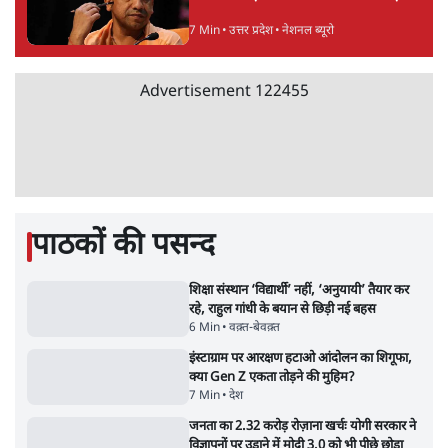
डाला जा रहा': मुस्लिम नेताओं का अमित शाह को पत्र
6 Min
•
पश्चिम बंगाल
फेसबुक-एक्स को अवैध एआई कंटेंट, डीपफेक अब
36 नहीं, 3 घंटे में हटाना होगा? सरकार का नया
प्रस्ताव
6 Min
•
देश
Advertisement
Abhijeet Dipke Press Conference: CJP
का 'Kya Bolti Public' अभियान, चुनाव नहीं
लड़ेगी CJP!
दिल्ली
Urmilesh Exposes Voter List Plan: क्या
पिछड़ों और दलितों का वोट काट देगी BJP?
विश्लेषण