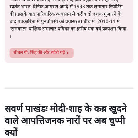
सत्य हिन्दी ऐप
डाउनलोड
करें
शीतल पी. सिंह
1984 से अमर उजाला, चौथी दुनिया, इंडिया टुडे, समय सूत्रधार,
स्वतंत्र भारत, दैनिक जागरण आदि में 1993 तक लगातार रिपोर्टिंग
की। इसके बाद पारिवारिक व्यवसाय में क़रीब दो दशक गुज़ारने के
बाद पत्रकारिता में पुनर्वापसी को प्रयासरत। बीच में 2010-11 में
'समकाल' पाक्षिक समाचार पत्रिका का क़रीब एक वर्ष प्रकाशन किया
।
शीतल पी. सिंह
की और स्टोरी पढ़ें