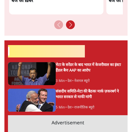
सतीश झा
सतीश झा समकालीन भारतीय भाषाई लेखन के सबसे सूक्ष्म,
विश्लेषणात्मक और मानवीय स्वरों में से एक हैं। शिक्षा, समाज,
संस्कृति और भाषा पर उनकी दृष्टि गहरी और साफ़ है। उनकी शैली—
सरल भाषा में जटिल प्रश्नों को खोलने की—उन्हें आज के
हिंदी‑हिंदुस्तानी लेखन में एक विशिष्ट स्थान देती है।
सतीश झा
की और स्टोरी पढ़ें
अगली खबर लोड हो रही है...
ताजा खबरें
सीजेपी ने अपना 4 सूत्री एजेंडा जारी किया- शिक्षा,