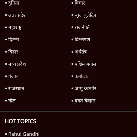
8 Min
•
विश्लेषण
उलटबांसीः राष्ट्र के चरित्र की मरम्मत जारी है
11 Min
•
व्यंग्य/उलटबाँसी
जंतर-मंतर पर युवा आक्रोश के बाद संघ की बेचैनी
क्यों बढ़ी? प्रो. अपूर्वानंद ने बताईं 5 बड़ी वजहें
7 Min
•
विश्लेषण
Advertisement
'महाराष्ट्र में गैर बीजेपी वोटरों के नामों को काटने की
बड़ी साज़िश'- रोहित पवार का आरोप
4 Min
•
महाराष्ट्र
राहुल गांधी ने कहा- अमित शाह ने ही छात्रों पर पैलेट
गन चलवाई, सरकार का आरोपों से इंकार
11 Min
•
देश
Advertisement
1224333