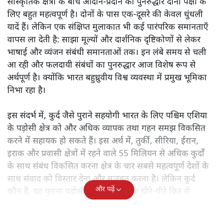
सांस्कृतिक क्षेत्रों के बीच आदान-प्रदान का पुनरुद्धार दोनों पक्षों के
लिए बहुत महत्वपूर्ण है। दोनों के पास एक-दूसरे की केवल धुंधली
यादें हैं। लेकिन एक संक्षिप्त मुलाकात भी कई पारंपरिक समानताएँ
वापस ला देती है: साझा मूल्यों और दार्शनिक दृष्टिकोणों से लेकर
भाषाई और व्यंजन संबंधी समानताओं तक। इन लंबे समय से चली
आ रही और फलदायी संबंधों का पुनरुद्धार आज विशेष रूप से
अर्थपूर्ण है। क्योंकि भारत बहुध्रुवीय विश्व व्यवस्था में प्रमुख भूमिका
निभा रहा है।
इस संदर्भ में, कुर्द जैसे पुराने सहयोगी भारत के लिए पश्चिम एशिया
के पड़ोसी क्षेत्र को और अधिक व्यापक तथा गहन समझ विकसित
करने में सहायक हो सकते हैं। इस अर्थ में, तुर्की, सीरिया, ईरान,
इराक और प्रवासी क्षेत्रों में रहने वाले 55 मिलियन से अधिक कुर्दों
के साथ संबंध विकसित करना क्षेत्र के चार सबसे महत्वपूर्ण देशों के
साथ संवाद को विस्तार देना और मजबूत करना है। लेकिन कुर्द
और पढ़ें
कौन हैं, यह पुराना पड़ोसी जिसे भारत आज धीरे-धीरे फिर से
पहचान रहा है?