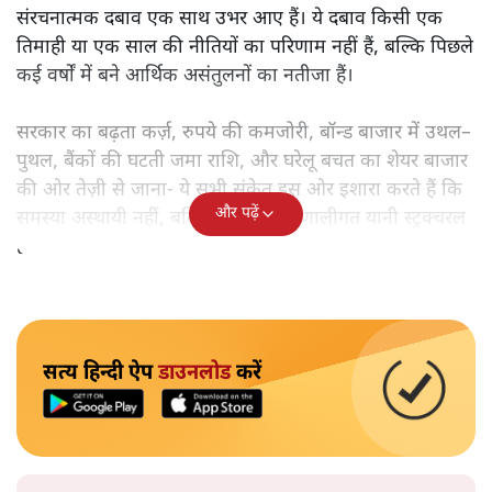
संरचनात्मक दबाव एक साथ उभर आए हैं। ये दबाव किसी एक
तिमाही या एक साल की नीतियों का परिणाम नहीं हैं, बल्कि पिछले
कई वर्षों में बने आर्थिक असंतुलनों का नतीजा हैं।
सरकार का बढ़ता कर्ज़, रुपये की कमजोरी, बॉन्ड बाजार में उथल–
पुथल, बैंकों की घटती जमा राशि, और घरेलू बचत का शेयर बाजार
की ओर तेज़ी से जाना- ये सभी संकेत इस ओर इशारा करते हैं कि
और पढ़ें
समस्या अस्थायी नहीं, बल्कि गहरी और प्रणालीगत यानी स्ट्रक्चरल
है।
सत्य हिन्दी ऐप
डाउनलोड
करें