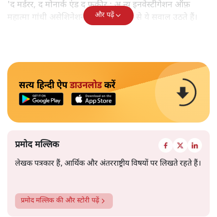
'द मर्डरर, द मोनार्क एंड द फ़कीर : अ न्यू इनवेस्टीगेशन ऑफ़
और पढ़ें
महात्मा गांधी असेशिनेशन' नामक किताब से ये सवाल उठते हैं।
सत्य हिन्दी ऐप
डाउनलोड
करें
प्रमोद मल्लिक
लेखक पत्रकार हैं, आर्थिक और अंतरराष्ट्रीय विषयों पर लिखते रहते हैं।
प्रमोद मल्लिक
की और स्टोरी पढ़ें