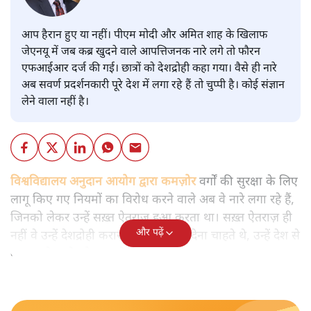
आप हैरान हुए या नहीं। पीएम मोदी और अमित शाह के खिलाफ
जेएनयू में जब कब्र खुदने वाले आपत्तिजनक नारे लगे तो फौरन
एफआईआर दर्ज की गई। छात्रों को देशद्रोही कहा गया। वैसे ही नारे
अब सवर्ण प्रदर्शनकारी पूरे देश में लगा रहे हैं तो चुप्पी है। कोई संज्ञान
लेने वाला नहीं है।
विश्वविद्यालय अनुदान आयोग द्वारा कमज़ोर
वर्गों की सुरक्षा के लिए
लागू किए गए नियमों का विरोध करने वाले अब वे नारे लगा रहे हैं,
जिनको लेकर उन्हें सख़्त ऐतराज़ हुआ करता था। सख़्त ऐतराज़ ही
और पढ़ें
नहीं वे उन्हें देशद्रोही करार देकर जेल भेज देना चाहते थे, उन्हें देश से
बाहर चले जाने को कह रहे थे।