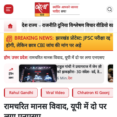
देश
राज्य
राजनीति
दुनिया
विश्लेषण
विचार
वीडियो
वक़्त
BREAKING NEWS:
झारखंड प्रोटेस्ट: JPSC परीक्षा रद्द
होगी, लेकिन छात्र CBI जांच की मांग पर अड़े
होम
/
उत्तर प्रदेश
/
रामचरित मानस विवाद, यूपी में दो पर लगा एनएसए
में जेन ज़ी
पीएम मोदी लाल किले से बताएं
र्द, डेटा,
पैलेट गन चलाने का आदेश किसका
ट्रेंडिंग
था, जंतर मंतर हमाराः CJP
5 Min
.
देश
ख़बर
Rahul Gandhi
Viral Video
Chhatron Ki Goonj
रामचरित मानस विवाद, यूपी में दो पर