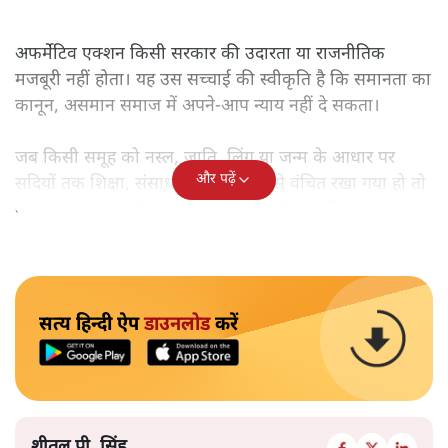
अफर्मेटिव एक्शन किसी सरकार की उदारता या राजनीतिक
मजबूरी नहीं होता। यह उस सच्चाई की स्वीकृति है कि समानता का
कानून, असमान समाज में अपने-आप न्याय नहीं दे सकता।
जब किसी समूह को नस्ल, जाति, लिंग या जन्म के आधार पर
और पढ़ें
सदियों तक शिक्षा, संसाधनों और सम्मान से वंचित रखा गया हो तो
केवल ‘सब बराबर हैं’ कह देने से स्थिति नहीं बदलती।
सत्य हिन्दी ऐप
डाउनलोड
करें
शीतल पी. सिंह