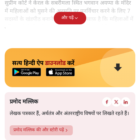
सुप्रीम कोर्ट ने केरल के सबरीमला स्थित भगवान अयप्पा के मंदिर
में महिलाओं को घुसने की अनुमति पर पुनर्विचार करने के लिए 7
और पढ़ें
सदस्यों के खंडपीठ बनाने को कहा। इससे साफ़ है कि महिलाओं में
मंदिर जाने के फ़ैसले पर सरकार ने रोक नहीं लगाई है।
सत्य हिन्दी ऐप
डाउनलोड
करें
प्रमोद मल्लिक
लेखक पत्रकार हैं, अर्थतंत्र और अंतरराष्ट्रीय विषयों पर लिखते रहते हैं।
प्रमोद मल्लिक
की और स्टोरी पढ़ें