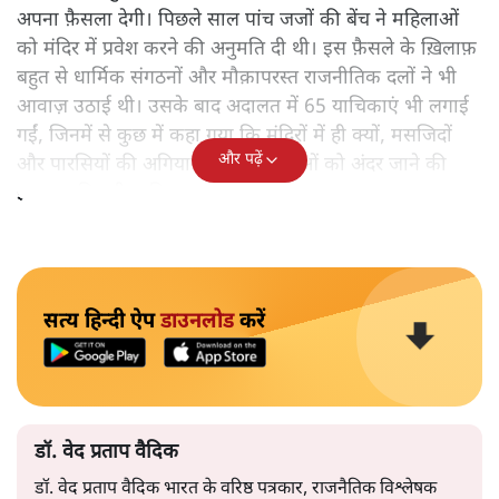
अपना फ़ैसला देगी। पिछले साल पांच जजों की बेंच ने महिलाओं
को मंदिर में प्रवेश करने की अनुमति दी थी। इस फ़ैसले के ख़िलाफ़
बहुत से धार्मिक संगठनों और मौक़ापरस्त राजनीतिक दलों ने भी
आवाज़ उठाई थी। उसके बाद अदालत में 65 याचिकाएं भी लगाई
गईं, जिनमें से कुछ में कहा गया कि मंदिरों में ही क्यों, मसजिदों
और पढ़ें
और पारसियों की अगियारी में भी महिलाओं को अंदर जाने की
इजाजत मिलनी चाहिए।
सत्य हिन्दी ऐप
डाउनलोड
करें
डॉ. वेद प्रताप वैदिक
डॉ. वेद प्रताप वैदिक भारत के वरिष्ठ पत्रकार, राजनैतिक विश्लेषक