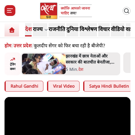
देश
राज्य
राजनीति
दुनिया
विश्लेषण
विचार
वीडियो
वक़्त
होम
/
उत्तर प्रदेश
/
कुलदीप सेंगर को फिर बचा रही है बीजेपी?
ess
झारखंड में छात्र नेताओं और
ा 'Kya
सरकार की बातचीत बेनतीजा,
ट्रेंडिंग
न, चुनाव
आंदोलन जारी
5 Min
.
देश
ख़बर
Rahul Gandhi
Viral Video
Satya Hindi Bulletin