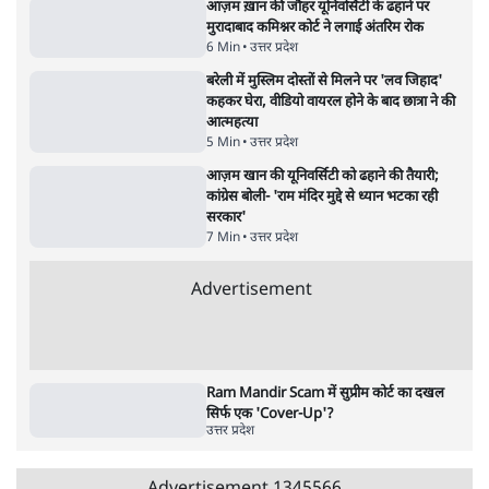
शिक्षा संस्थान ‘विद्यार्थी’ नहीं, ‘अनुयायी’ तैयार कर
रहे, राहुल गांधी के बयान से छिड़ी नई बहस
6 Min
•
वक़्त-बेवक़्त
जनता का 2.32 करोड़ रोज़ाना खर्चः योगी सरकार ने
विज्ञापनों पर उड़ाने में मोदी 3.0 को भी पीछे छोड़ा
7 Min
•
उत्तर प्रदेश
क्या 95 साल पुराने भारतीय सांख्यिकी संस्थान की
स्वायत्तता पर भी अब मंडरा रहा ख़तरा?
8 Min
•
विश्लेषण
Advertisement
उलटबांसीः राष्ट्र के चरित्र की मरम्मत जारी है
11 Min
•
व्यंग्य/उलटबाँसी
जंतर-मंतर पर युवा आक्रोश के बाद संघ की बेचैनी
क्यों बढ़ी? प्रो. अपूर्वानंद ने बताईं 5 बड़ी वजहें
7 Min
•
विश्लेषण