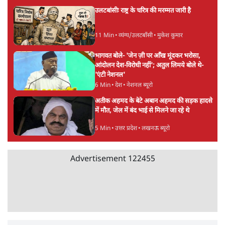
पेपर लीक घोटाले की सच्चाई: छात्रों के विरोध और
भर्ती में धोखाधड़ी पर राजेंद्र तिवारी। BJP बनाम
कांग्रेस।
विश्लेषण
Advertisement
सीजेपी ने अपना 4 सूत्री एजेंडा जारी किया- शिक्षा,
रोज़गार, सरकारी संस्थाओं की जवाबदेही
3 Min
•
देश
पीएम मोदी की विदेश यात्राएंः 74.59 करोड़ रुपये
खर्च, हर घंटे करीब 12.4 लाख
3 Min
•
देश
ताजा वीडियो