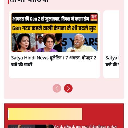
नेशनल ब्यूरो
नेशनल ब्यूरो
की और स्टोरी पढ़ें
अगली खबर लोड हो रही है...
ताजा खबरें
BJP और मोदी ‘गॉडफादर’ भागवत की Gen Z पर
सलाह मानेंः अभिजीत दिपके
5 Min
•
देश