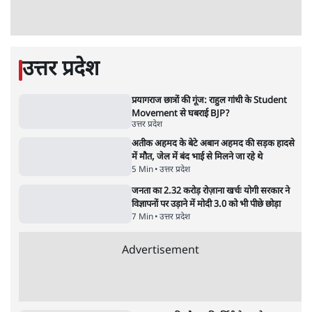
11 Min
•
व्यंग्य/उलटबाँसी
•
मुकेश कुमार
भागवत बोले- 'जेन ज़ी पर आँख मूंदकर भरोसा,
आंदोलन देश-विरोधी नहीं'; अतुल लिमये बोले थे-
'एंटी नेशनल'
6 Min
•
देश
•
नेशनल ब्यूरो
अतीक अहमद के बेटे अबान अहमद की सड़क हादसे
में मौत, जेल में बंद भाई से मिलने जा रहे थे
5 Min
•
उत्तर प्रदेश
•
लखनऊ ब्यूरो
Advertisement
122455
पाठकों की पसन्द