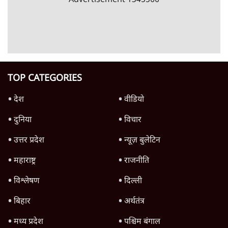
'महाराष्ट्र में गैर बीजेपी वोटरों के नामों को काटने की
बड़ी साज़िश'- रोहित पवार का आरोप
4 Min
•
महाराष्ट्र
Advertisement
राहुल गांधी ने कहा- अमित शाह ने ही छात्रों पर पैलेट
गन चलवाई, सरकार का आरोपों से इंकार
11 Min
•
देश
पीएम केयर्स फंडः मार्च 2023 के बाद कोई हिसाब-
किताब नहीं, द हिन्दू की पड़ताल
4 Min
•
देश
Advertisement
1224333