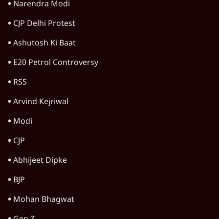
6 Min
•
उत्तर प्रदेश
बरेली में मुस्लिम दोस्तों से मिलने पर 'लव जिहाद'
कहकर घेरा, वीडियो वायरल होने के बाद छात्रा ने की
आत्महत्या
5 Min
•
उत्तर प्रदेश
आज़म खान की यूनिवर्सिटी को ढहाने की तैयारी;
कांग्रेस बोली- 'राम मंदिर मुद्दे से ध्यान भटका रही
सरकार'
7 Min
•
उत्तर प्रदेश
Advertisement
Ram Mandir Scam में सुप्रीम कोर्ट का दखल
सिर्फ एक 'Cover-Up'?
उत्तर प्रदेश
Advertisement
1345566