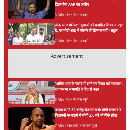
महुआ मोइत्रा से SC ने कहा- ' अंडों से क्यों डरती हैं?
स्वतंत्रता सेनानी सीने पर गोली खाते थे'
4 Min
•
देश
राहुल गांधी के जेन ज़ी इवेंट 'छात्रों की गूंज' को शर्तों
के साथ मंज़ूरी देना पड़ा
5 Min
•
देश
Advertisement
झारखंड प्रोटेस्ट: तबीयत बिगड़ने पर छात्र अस्पताल में
भर्ती; AISA भी हुई प्रोटेस्ट में शामिल
6 Min
•
झारखंड
SC-ST आरक्षण में क्रीमी लेयर क्यों नहीं? केंद्र ने
सुप्रीम कोर्ट में बताया कारण
5 Min
•
देश