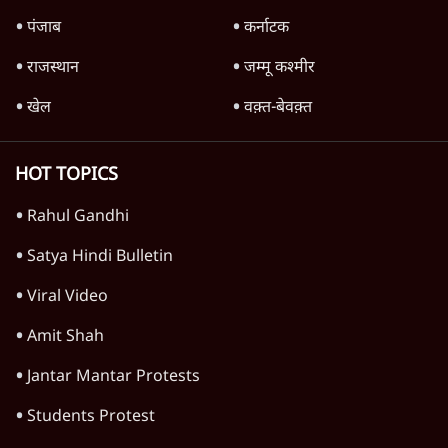
उत्तर प्रदेश
प्रयागराज छात्रों की गूंज: राहुल गांधी के Student
Movement से घबराई BJP?
उत्तर प्रदेश
अतीक अहमद के बेटे अबान अहमद की सड़क हादसे
में मौत, जेल में बंद भाई से मिलने जा रहे थे
5 Min
•
उत्तर प्रदेश
जनता का 2.32 करोड़ रोज़ाना खर्चः योगी सरकार ने
विज्ञापनों पर उड़ाने में मोदी 3.0 को भी पीछे छोड़ा
7 Min
•
उत्तर प्रदेश
Advertisement
आज़म ख़ान की जौहर यूनिवर्सिटी के ढहाने पर
मुरादाबाद कमिश्नर कोर्ट ने लगाई अंतरिम रोक