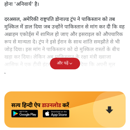
होना 'अनिवार्य' है।
दरअसल, अमेरिकी राष्ट्रपति डोनाल्ड ट्रंप ने पाकिस्तान को तब
मुश्किल में डाल दिया जब उन्होंने पाकिस्तान से मांग कर दी कि वह
अब्राहम एकोर्ड्स में शामिल हो जाए और इसराइल को औपचारिक
रूप से मान्यता दे। ट्रंप ने इसे ईरान के साथ शांति समझौते से भी
जोड़ दिया। इस मांग ने पाकिस्तान को दो मुश्किल रास्तों के बीच
खड़ा कर दिया। लेकिन अब पाकिस्तान के रक्षा मंत्री ख्वाजा
और पढ़ें
आसिफ ने एक टीवी इंटरव्यू में साफ़ कह दिया कि अपनी मूल
विचारधारा से समझौता करना उनके लिए स्वीकार्य नहीं है।
सत्य हिन्दी ऐप
डाउनलोड
करें