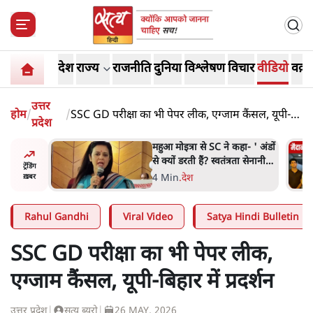
देश
राज्य
राजनीति
दुनिया
विश्लेषण
विचार
वीडियो
वक़्त
उत्तर
होम
/
/
SSC GD परीक्षा का भी पेपर लीक, एग्जाम कैंसल, यूपी-
प्रदेश
बिहार में प्रदर्शन
हा- ' अंडों
Abhijeet Dipke Press
ता सेनानी
Conference: CJP का 'Kya
ट्रेंडिंग
Bolti Public' अभियान, चुनाव
-
.
दिल्ली
ख़बर
नहीं लड़ेगी CJP!
Rahul Gandhi
Viral Video
Satya Hindi Bulletin
SSC GD परीक्षा का भी पेपर लीक,
एग्जाम कैंसल, यूपी-बिहार में प्रदर्शन
उत्तर प्रदेश
|
सत्य ब्यूरो
|
26 MAY, 2026