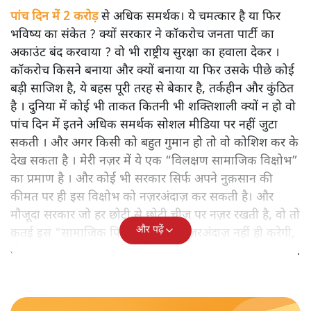
पांच दिन में 2 करोड़
से अधिक समर्थक। ये चमत्कार है या फिर
भविष्य का संकेत ? क्यों सरकार ने कॉकरोच जनता पार्टी का
अकाउंट बंद करवाया ? वो भी राष्ट्रीय सुरक्षा का हवाला देकर ।
कॉकरोच किसने बनाया और क्यों बनाया या फिर उसके पीछे कोई
बड़ी साजिश है, ये बहस पूरी तरह से बेकार है, तर्कहीन और कुंठित
है । दुनिया में कोई भी ताकत कितनी भी शक्तिशाली क्यों न हो वो
पांच दिन में इतने अधिक समर्थक सोशल मीडिया पर नहीं जुटा
सकती । और अगर किसी को बहुत गुमान हो तो वो कोशिश कर के
देख सकता है । मेरी नज़र में ये एक “विलक्षण सामाजिक विक्षोभ”
का प्रमाण है । और कोई भी सरकार सिर्फ अपने नुक़सान की
कीमत पर ही इस विक्षोभ को नज़रअंदाज़ कर सकती है। और
मौजूदा सरकार जो हर छोटी से छोटी चीज़ पर नज़र रखती है, वो तो
और पढ़ें
क़तई इस “सामाजिक फिनामिना” को नज़रअंदाज़ नहीं ही करेगी,
वो इसका समाधान खोज पायेगी या नहीं, ये अलग तरह का प्रश्न है ।