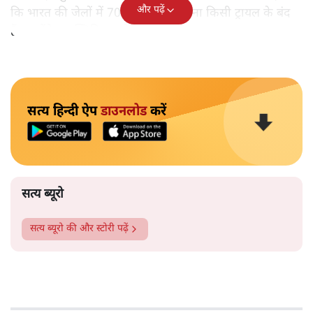
और पढ़ें
कि भारत की जेलों में 70 फीसदी लोग बिना किसी ट्रायल के बंद
हैं। उन्होंने इस स्थिति पर खेद जताया था।
सत्य हिन्दी ऐप
डाउनलोड
करें
सत्य ब्यूरो
सत्य ब्यूरो
की और स्टोरी पढ़ें