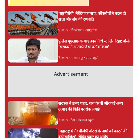
शेख हसीना: '2024 में छात्र आंदोलन नहीं,
सुनियोजित तख्तापलट था; मैं अपने लोगों के पास
जरूर लौटूंगी'
5 Min
•
दुनिया
जंतर मंतर प्रोटेस्ट: 'युवाओं को प्रताड़ित किया जा रहा
है, पर मोदी-शाह में बोलने की हिम्मत नहीं'- राहुल
7 Min
•
देश
Advertisement
संसदीय समिति-मेटा की बैठकः मार्क ज़करबर्ग ने
भारत सरकार से माफी मांगी
5 Min
•
देश
शाह के ख़िलाफ़ संसद में विपक्ष का मार्च, 'गृह मंत्री
मुंह छुपा रहे हैं क्योंकि वो छात्रों के गुनहगार हैं'
5 Min
•
देश