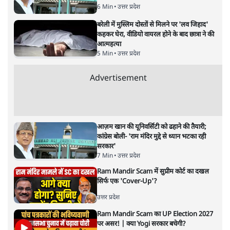
क्या 95 साल पुराने भारतीय सांख्यिकी संस्थान की
स्वायत्तता पर भी अब मंडरा रहा ख़तरा?
8 Min
•
विश्लेषण
जंतर-मंतर पर युवा आक्रोश के बाद संघ की बेचैनी
क्यों बढ़ी? प्रो. अपूर्वानंद ने बताईं 5 बड़ी वजहें
7 Min
•
विश्लेषण
'महाराष्ट्र में गैर बीजेपी वोटरों के नामों को काटने की
बड़ी साज़िश'- रोहित पवार का आरोप
4 Min
•
महाराष्ट्र
Advertisement
धर्मेन्द्र प्रधान का इस्तीफ़ा: उड़ गए मोदी की छवि के
परखचे।