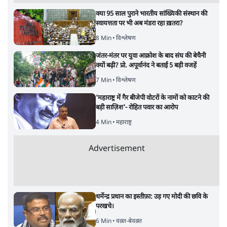
बड़ी साज़िश'- रोहित पवार का आरोप
4 Min
•
महाराष्ट्र
•
मुंबई ब्यूरो
E20 विवादः आप के पीएम आवास मार्च को रोका,
धरने पर बैठे केजरीवाल-सिसोदिया
5 Min
•
देश
•
नेशनल ब्यूरो
RSS जेन अल्फा संवादः दिपके ने कहा- 70-80 साल
के बुजुर्ग से जेन जी को क्या मिलेगा
7 Min
•
देश
•
राजनीतिक ब्यूरो
'गूंगी गुड़िया' वाले तंज पर एनसीपी ने कांग्रेस से पूछा-
क्या आप इंदिरा गांधी का अपमान सही मानते हैं?
5 Min
•
महाराष्ट्र
•
मुंबई ब्यूरो
Advertisement
122455