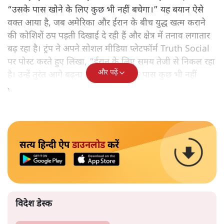
“उसके पास खोने के लिए कुछ भी नहीं बचेगा।” यह बयान ऐसे
वक्त आया है, जब अमेरिका और ईरान के बीच युद्ध खत्म कराने
की कोशिशें ठप पड़ती दिखाई दे रही हैं और क्षेत्र में तनाव लगातार
बढ़ रहा है। ट्रंप ने अपने सोशल मीडिया प्लेटफॉर्म Truth Social
पर पोस्ट करते हुए लिखा, “ईरान के लिए समय तेजी से निकल रहा
और पढ़ें
है। उन्हें तुरंत आगे बढ़ना होगा, वरना उनके पास कुछ भी नहीं
बचेगा। समय सबसे अहम है।”
सत्य हिन्दी ऐप
डाउनलोड
करें
विदेश डेस्क