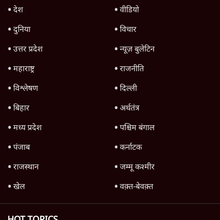
6 Min
•
उत्तर प्रदेश
बरेली में मुस्लिम दोस्तों से मिलने पर 'लव जिहाद'
कहकर घेरा, वीडियो वायरल होने के बाद छात्रा ने की
आत्महत्या
5 Min
•
उत्तर प्रदेश
Advertisement
आज़म खान की यूनिवर्सिटी को ढहाने की तैयारी;
कांग्रेस बोली- 'राम मंदिर मुद्दे से ध्यान भटका रही
सरकार'
7 Min
•
उत्तर प्रदेश
Ram Mandir Scam में सुप्रीम कोर्ट का दखल
सिर्फ एक 'Cover-Up'?
उत्तर प्रदेश
Ram Mandir Scam का UP Election 2027