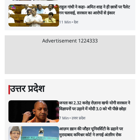
पाठकों की पसन्द
RSS नेता की जंतर मंतर आंदोलन पर टिप्पणी- सीधे
फायरिंग कराता, महिलाओं का रेप करवाता
4 Min
•
देश
शिक्षा संस्थान ‘विद्यार्थी’ नहीं, ‘अनुयायी’ तैयार कर
रहे, राहुल गांधी के बयान से छिड़ी नई बहस
6 Min
•
वक़्त-बेवक़्त
इंस्टाग्राम पर आरक्षण हटाओ आंदोलन का शिगूफा,
क्या Gen Z एकता तोड़ने की मुहिम?
7 Min
•
देश
Advertisement