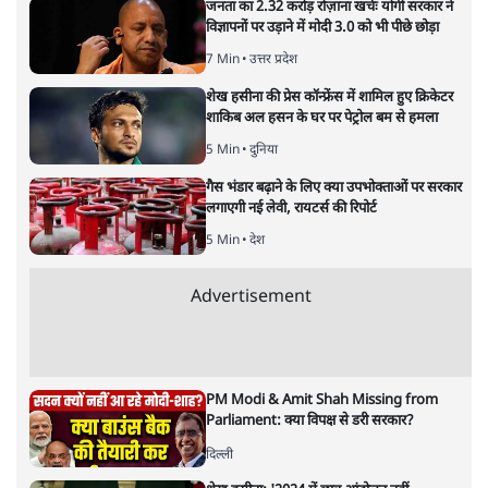
Satya Hindi News Bulletin ।
17 मई, सुबह 11 बजे तक की ख़बरें
न्यूज़ बुलेटिन
|
17 MAY, 2026
ट्रंप प्रशासन ने ईरान युद्ध के बीच भारत की अपील को ठुकराते हुए
रूसी कच्चे तेल पर दी गई पाबंदी की बड़ी छूट को खत्म कर दिया है।