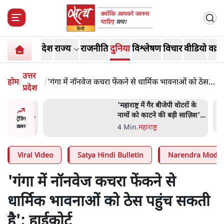
देश
राज्य
राजनीति
दुनिया
विश्लेषण
विचार
वीडियो
वक़्त
उत्तर
होम
/
/
'गंगा में नॉनवेज कचरा फेंकने से धार्मिक भावनाओं को ठेस
प्रदेश
पहुंच सकती है': हाईकोर्ट
ाय के घी
'महाराष्ट्र में गैर बीजेपी वोटरों के
बिक्री पर
नामों को काटने की बड़ी साज़िश'-
ट्रेंडिंग
रोहित पवार का आरोप
4 Min
.
महाराष्ट्र
ख़बर
Viral Video
Satya Hindi Bulletin
Narendra Modi
'गंगा में नॉनवेज कचरा फेंकने से
धार्मिक भावनाओं को ठेस पहुंच सकती
है': हाईकोर्ट