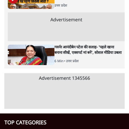
6 Min
•
वक़्त-बेवक़्त
राहुल गांधी ने कहा- अमित शाह ने ही छात्रों पर पैलेट
गन चलवाई, सरकार का आरोपों से इंकार
11 Min
•
देश
Advertisement
1224333
उत्तर प्रदेश
जनता का 2.32 करोड़ रोज़ाना खर्चः योगी सरकार ने
विज्ञापनों पर उड़ाने में मोदी 3.0 को भी पीछे छोड़ा
7 Min
•
उत्तर प्रदेश
आज़म ख़ान की जौहर यूनिवर्सिटी के ढहाने पर
मुरादाबाद कमिश्नर कोर्ट ने लगाई अंतरिम रोक