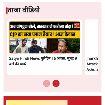
जनता का 2.32 करोड़ रोज़ाना खर्चः योगी सरकार ने
विज्ञापनों पर उड़ाने में मोदी 3.0 को भी पीछे छोड़ा
7 Min
•
उत्तर प्रदेश
शेख हसीना की प्रेस कॉन्फ्रेंस में शामिल हुए क्रिकेटर
शाकिब अल हसन के घर पर पेट्रोल बम से हमला
5 Min
•
दुनिया
गैस भंडार बढ़ाने के लिए क्या उपभोक्ताओं पर सरकार
लगाएगी नई लेवी, रायटर्स की रिपोर्ट
5 Min
•
देश
Advertisement
PM Modi & Amit Shah Missing from
Parliament: क्या विपक्ष से डरी सरकार?
दिल्ली