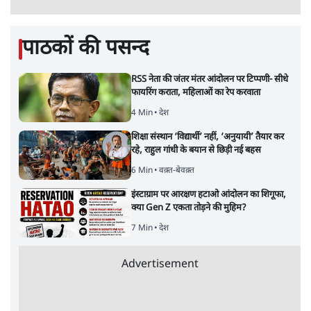
सर्वाधिक पढ़ी गयी खबरें
‘राष्ट्रविरोधी’ नैरेटिव का सच: कॉकरोचों ने बदल दी
सत्ता और संघ की रणनीति
9 Min
•
विश्लेषण
•
आशुतोष
पुलिस पूछताछ के बाद उदयनिधि स्टालिन रिहा; बोले-
'सरकार ने आतंकी जैसा बर्ताव किया'
7 Min
•
तमिलनाडु
•
सत्य ब्यूरो
Advertisement
सरकार ने डाबर शहद, गाय के घी और कई अन्य
उत्पाद की बिक्री पर रोक लगाई
3 Min
•
देश
•
नेशनल ब्यूरो
'महाराष्ट्र में गैर बीजेपी वोटरों के नामों को काटने की