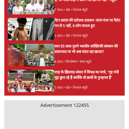
'एंटी नेशनल'
6 Min
•
देश
Advertisement
अतीक अहमद के बेटे अबान अहमद की सड़क हादसे
में मौत, जेल में बंद भाई से मिलने जा रहे थे
5 Min
•
उत्तर प्रदेश
उलटबांसीः राष्ट्र के चरित्र की मरम्मत जारी है
11 Min
•
व्यंग्य/उलटबाँसी
'अमित शाह के संसद में आने पर विचार करे सरकार':
राज्यसभा सभापति ने केंद्र से कहा
5 Min
•
देश
Advertisement