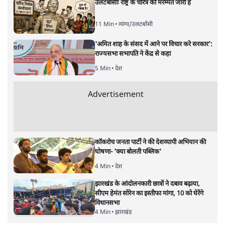
गई आर्थिक लूट का व्यापक अध्ययन किया था। जब देश आज़ाद
हुआ तब भारत के पास अथाह ग़रीबी, बीमारियों से पीड़ित
अनगिनत लोग, व्यापक अशिक्षा जैसी गंभीर समस्याएं और
चुनौतियाँ थीं। मुट्ठी भर की भारत की जीडीपी से ना मजबूत सेना
बनाई जा सकती थी, न ही बड़े अस्पताल और शिक्षण संस्थान बनाये
जा सकते थे, इसके बावजूद महात्मा गांधी के उत्तराधिकारी और
देश के पहले प्रधानमंत्री जवाहरलाल नेहरू के नेतृत्व में भारत ने जो
उपलब्धि हासिल की, उतनी उपलब्धि उनके आगे आने वाली
सरकारें नहीं प्राप्त कर सकीं। उस समय भारत में आईआईटी, एम्स,
आईआईएम, डीआरडीओ, इसरो जैसे संस्थानों को खड़ा किया गया
और BARC जैसे संस्थानों ने देश की सुरक्षा में नए आयाम जोड़े।
उभरते और संभलते भारत को, जो युद्ध लड़ने के लिए बिल्कुल तैयार
नहीं था क्योंकि उसके पास पर्याप्त संसाधन नहीं थे, 25 सालों के
छोटे से अंतराल में ही तीन-तीन युद्ध लड़ने पड़ गए। इतनी चुनौतियों
के बाद भी उस समय भारत को कोई अपमानित नहीं कर सका।
भले ही भारत चीन के साथ युद्ध हार गया हो, भले ही अपने देश के