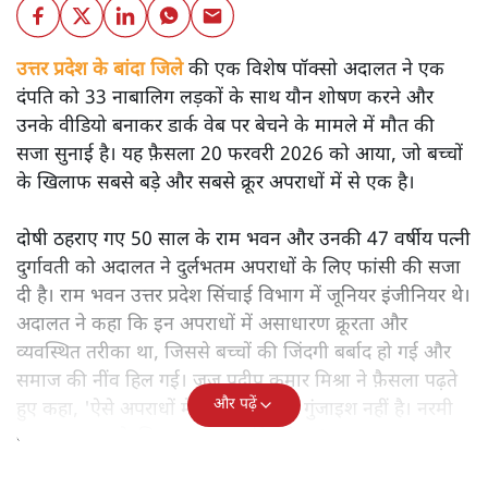
उत्तर प्रदेश के बांदा जिले
की एक विशेष पॉक्सो अदालत ने एक
दंपति को 33 नाबालिग लड़कों के साथ यौन शोषण करने और
उनके वीडियो बनाकर डार्क वेब पर बेचने के मामले में मौत की
सजा सुनाई है। यह फ़ैसला 20 फरवरी 2026 को आया, जो बच्चों
के खिलाफ सबसे बड़े और सबसे क्रूर अपराधों में से एक है।
दोषी ठहराए गए 50 साल के राम भवन और उनकी 47 वर्षीय पत्नी
दुर्गावती को अदालत ने दुर्लभतम अपराधों के लिए फांसी की सजा
दी है। राम भवन उत्तर प्रदेश सिंचाई विभाग में जूनियर इंजीनियर थे।
अदालत ने कहा कि इन अपराधों में असाधारण क्रूरता और
व्यवस्थित तरीका था, जिससे बच्चों की जिंदगी बर्बाद हो गई और
समाज की नींव हिल गई। जज प्रदीप कुमार मिश्रा ने फ़ैसला पढ़ते
और पढ़ें
हुए कहा, 'ऐसे अपराधों में कोई सुधार की गुंजाइश नहीं है। नरमी
बरतना समाज के लिए खतरनाक संदेश देगा।'