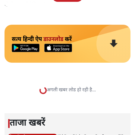
दोनों तरफ रिटेनिंग वॉल बनाना शामिल था।
सत्य हिन्दी ऐप
डाउनलोड
करें
यूथ कांग्रेस का विरोध प्रदर्शन ‘देश-
विरोधी’ नहीं, सम्मान की बात!
विमर्श
|
वंदिता मिश्रा
|
22 FEB, 2026