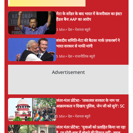
अगली खबर लोड हो रही है...
ताजा खबरें
Abhijeet Dipke Press Conference: CJP
का 'Kya Bolti Public' अभियान, चुनाव नहीं
लड़ेगी CJP!
दिल्ली
Urmilesh Exposes Voter List Plan: क्या
पिछड़ों और दलितों का वोट काट देगी BJP?
विश्लेषण
भागवत बोले- 'जेन ज़ी पर आँख मूंदकर भरोसा,
आंदोलन देश-विरोधी नहीं'; अतुल लिमये बोले थे-