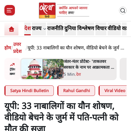
देश
राज्य
राजनीति
दुनिया
विश्लेषण
विचार
वीडियो
वक़्त
उत्तर
होम
/
/
यूपी: 33 नाबालिगों का यौन शोषण, वीडियो बेचने के जुर्म में
प्रदेश
पति-पत्नी को मौत की सज़ा
ाकतवर
जंतर मंतर प्रोटेस्ट: 'युवाओं को
रामकता न
प्रताड़ित किया जा रहा है, पर मोदी-
ट्रेंडिंग
ो सुने':
शाह में बोलने की हिम्मत नहीं'-
7 Min
.
देश
ख़बर
राहुल
Satya Hindi Bulletin
Rahul Gandhi
Viral Video
यूपी: 33 नाबालिगों का यौन शोषण,
वीडियो बेचने के जुर्म में पति-पत्नी को
मौत की सज़ा