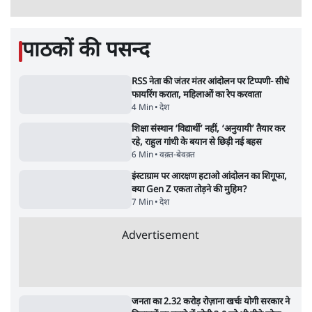
कॉकरोच जनता पार्टी ने की देशव्यापी अभियान की
घोषणा- 'क्या बोलती पब्लिक'
4 Min
•
देश
झारखंड के आंदोलनकारी छात्रों ने दबाव बढ़ाया,
सीएम हेमंत सोरेन का इस्तीफा मांगा, 10 को घेरेंगे
विधानसभा
4 Min
•
झारखंड
ताजा वीडियो