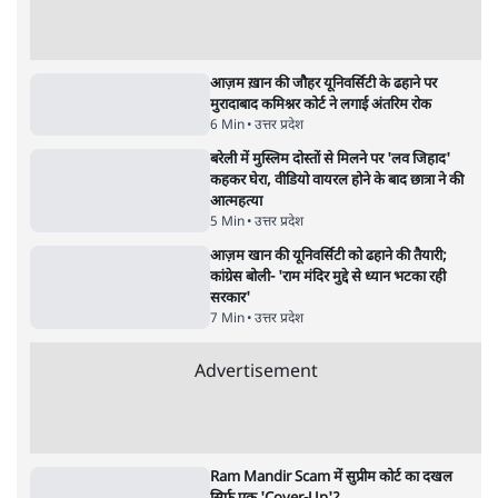
8 Min
•
विश्लेषण
•
सत्य ब्यूरो
शाह के ख़िलाफ़ संसद में विपक्ष का मार्च, 'गृह मंत्री
मुंह छुपा रहे हैं क्योंकि वो छात्रों के गुनहगार हैं'
5 Min
•
देश
•
नेशनल ब्यूरो
Advertisement
122455
पाठकों की पसन्द
RSS नेता की जंतर मंतर आंदोलन पर टिप्पणी- सीधे
फायरिंग कराता, महिलाओं का रेप करवाता
4 Min
•
देश
शिक्षा संस्थान ‘विद्यार्थी’ नहीं, ‘अनुयायी’ तैयार कर