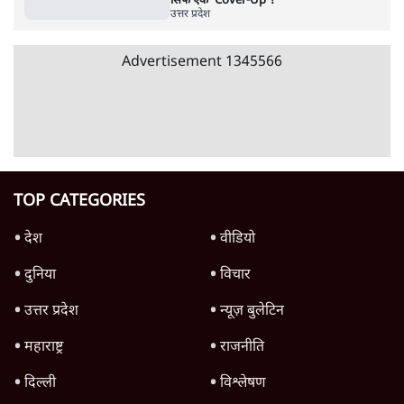
रहे, राहुल गांधी के बयान से छिड़ी नई बहस
6 Min
•
वक़्त-बेवक़्त
इंस्टाग्राम पर आरक्षण हटाओ आंदोलन का शिगूफा,
क्या Gen Z एकता तोड़ने की मुहिम?
7 Min
•
देश
Advertisement
जनता का 2.32 करोड़ रोज़ाना खर्चः योगी सरकार ने
विज्ञापनों पर उड़ाने में मोदी 3.0 को भी पीछे छोड़ा
7 Min
•
उत्तर प्रदेश
क्या 95 साल पुराने भारतीय सांख्यिकी संस्थान की
स्वायत्तता पर भी अब मंडरा रहा ख़तरा?
8 Min
•
विश्लेषण
जंतर-मंतर पर युवा आक्रोश के बाद संघ की बेचैनी
क्यों बढ़ी? प्रो. अपूर्वानंद ने बताईं 5 बड़ी वजहें
7 Min
•
विश्लेषण