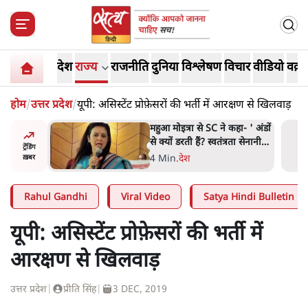
देश
राज्य
राजनीति
दुनिया
विश्लेषण
विचार
वीडियो
वक़्त
होम
/
उत्तर प्रदेश
/
यूपी: असिस्टेंट प्रोफ़ेसरों की भर्ती में आरक्षण से खिलवाड़
हा- ' अंडों
Abhijeet Dipke Press
ता सेनानी
Conference: CJP का 'Kya
ट्रेंडिंग
Bolti Public' अभियान, चुनाव
-
.
दिल्ली
ख़बर
नहीं लड़ेगी CJP!
Rahul Gandhi
Viral Video
Satya Hindi Bulletin
यूपी: असिस्टेंट प्रोफ़ेसरों की भर्ती में
आरक्षण से खिलवाड़
उत्तर प्रदेश
|
प्रीति सिंह
|
3 DEC, 2019