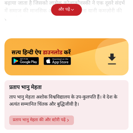
बढ़ाया जाता है जिसको लासेक कोलाकोवस्की ने एक दूसरे संदर्भ
और पढ़ें
में समाज की मानसिक और नैतिक निर्वीर्यता यानी कमज़ोरी की
संज्ञा दी है।
सत्य हिन्दी ऐप
डाउनलोड
करें
प्रताप भानु मेहता
ताप भानु मेहता अशोक विश्वविद्यालय के उप-कुलपति हैं। वे देश के
अत्यंत सम्मानित चिंतक और बुद्धिजीवी है।
प्रताप भानु मेहता
की और स्टोरी पढ़ें