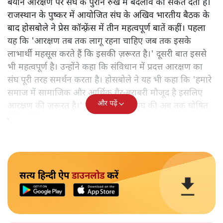
बयान आरक्षण पर संघ के पुराने रुख में बदलाव का संकेत देता है।
राजस्थान के पुष्कर में आयोजित संघ के अखिव भारतीय बैठक के
बाद होसबोले ने प्रेस कॉन्फ़्रेंस में तीन महत्वपूर्ण बातें कहीं। पहला
यह कि 'आरक्षण तब तक लागू रहना चाहिए जब तक इसके
लाभार्थी महसूस करते हैं कि इसकी ज़रूरत है।' दूसरी बात इससे
भी महत्वपूर्ण है। उन्होंने कहा कि संविधान में प्रदत्त आरक्षण का
संघ पूरी तरह समर्थन करता है। होसबोले ने यह भी कहा कि 'हमारे
समाज में सामाजिक और आर्थिक ग़ैर-बराबरी मौजूद है इसलिए
और पढ़ें
आरक्षण की ज़रूरत है।' ये तीनों ही बातें संघ की अब तक घोषित
नीति से बिल्कुल अलग हैं।
सत्य हिन्दी ऐप
डाउनलोड
करें