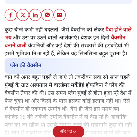
कुछ चीजें कभी नहीं बदलतीं, जैसे वैक्सीन को लेकर
पैदा होने वाले
भय
और उस पर उठने वाली आशंकाएं। बेशक इन दिनों
वैक्सीन
बनाने वाली
कंपनियों और कई देशों की सरकारों की हड़बड़ियां भी
इसमें भूमिका निभा रही हैं, लेकिन यह सिलसिला बहुत पुराना है।
प्लेग की वैक्सीन
बात को अगर बहुत पहले ले जाएं तो तकरीबन सवा सौ साल पहले
मुंबई के ग्रांट अस्पताल में वाल्डेमर मर्केडेई हाॅफकिन ने प्लेग की
वैक्सीन तैयार की थी। उस समय प्लेग मुंबई से होता हुआ पूरे देश में
फैल चुका था और किसी के पास इसका कोई इलाज नहीं था। ऐसे
में वैक्सीन ही एकमात्र उम्मीद थी। वैसे ही जैसे इस समय हम
कोविड-19 की अकेली उम्मीद वैक्सीन में ही देख रहे हैं। हालांकि
प्लेग का जो खौफ था उसके सामने आज की महामारी कुछ भी नहीं
और पढ़ें
है। प्लेग से संक्रमित होने वाले 90 फीसदी से ज्यादा लोगों की जान