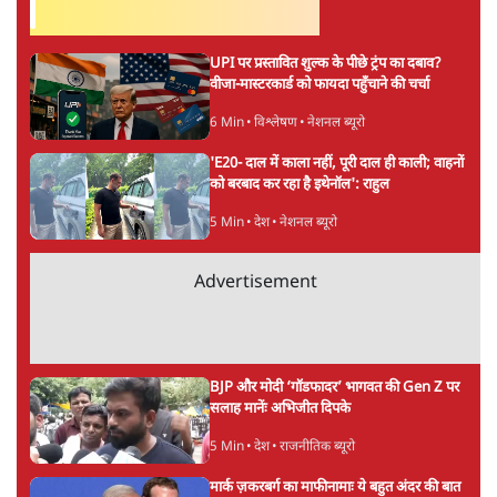
सर्वाधिक पढ़ी गयी खबरें
UPI पर प्रस्तावित शुल्क के पीछे ट्रंप का दबाव?
वीजा-मास्टरकार्ड को फायदा पहुँचाने की चर्चा
6 Min
•
विश्लेषण
•
नेशनल ब्यूरो
'E20- दाल में काला नहीं, पूरी दाल ही काली; वाहनों
को बरबाद कर रहा है इथेनॉल': राहुल
5 Min
•
देश
•
नेशनल ब्यूरो
Advertisement
BJP और मोदी ‘गॉडफादर’ भागवत की Gen Z पर
सलाह मानेंः अभिजीत दिपके
5 Min
•
देश
•
राजनीतिक ब्यूरो
मार्क ज़करबर्ग का माफीनामाः ये बहुत अंदर की बात