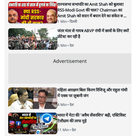
राज्यसभा सभापति का Amit Shah को बुलावा!
RSS-Modi Govt की चाल? Chairman का
Amit Shah को सदन में बयान देने का संकेत क्यों?
Senior journalist Vinod Agnihotri ने इसे
1 Min
•
दिल्ली
Modi Government और RSS की संभावित
जंतर मंतर से गायब ABVP रांची में छात्रों के लिए क्यों
strategy से जोड़कर बड़ा सवाल उठाया है।
प्रोटेस्ट कर रही है
6 Min
•
देश
Advertisement
महिला आरक्षण बिलः किरण रिजिजू और राहुल गांधी
में एक्स पर ज़ुबानी जंग
4 Min
•
देश
भारत में मेटा की 'अवैध सेंसरशिप' बढ़ी, एक्टिविस्ट
टेलीग्राम की तरफ मुड़े
11 Min
•
देश