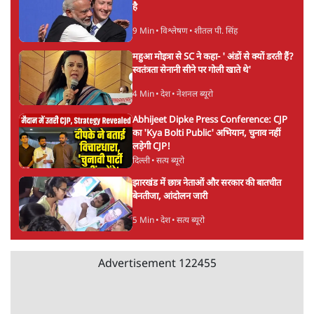
है
9 Min
•
विश्लेषण
•
शीतल पी. सिंह
महुआ मोइत्रा से SC ने कहा- ' अंडों से क्यों डरती हैं?
स्वतंत्रता सेनानी सीने पर गोली खाते थे'
4 Min
•
देश
•
नेशनल ब्यूरो
Abhijeet Dipke Press Conference: CJP
का 'Kya Bolti Public' अभियान, चुनाव नहीं
लड़ेगी CJP!
दिल्ली
•
सत्य ब्यूरो
झारखंड में छात्र नेताओं और सरकार की बातचीत
बेनतीजा, आंदोलन जारी
5 Min
•
देश
•
सत्य ब्यूरो
Advertisement
122455