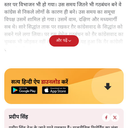
स्तर पर विभाजन भी हो गया। उस समय जितने भी गठबंधन बने वे
कांग्रेस से निकले लोगों के कारण ही बने। उस समय का समूचा
विपक्ष उसमें शामिल हो गया। उसमें वाम, दक्षिण और मध्यमार्गी
सब थे। सारे सिद्धांत ताक पर रखकर ग़ैर कांग्रेसवाद के सिद्धांत को
सबने गले लगा लिया। पर इस बेमेल गठबंधन को ग़ैर कांग्रेसवाद का
और पढ़ें
चुम्बक भी जोड़कर नहीं रख सका। नतीजा यह हुआ कि ग़ैर कांग्रेसी
सरकारें बनीं तो पर चली नहीं।
सत्य हिन्दी ऐप
डाउनलोड
करें
प्रदीप सिंह