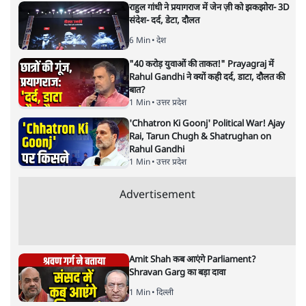
राहुल गांधी ने प्रयागराज में जेन ज़ी को झकझोरा- 3D
संदेश- दर्द, डेटा, दौलत
6 Min
•
देश
"40 करोड़ युवाओं की ताकत!" Prayagraj में
Rahul Gandhi ने क्यों कही दर्द, डाटा, दौलत की
बात?
1 Min
•
उत्तर प्रदेश
'Chhatron Ki Goonj' Political War! Ajay
Rai, Tarun Chugh & Shatrughan on
Rahul Gandhi
1 Min
•
उत्तर प्रदेश
Advertisement
Amit Shah कब आएंगे Parliament?
Shravan Garg का बड़ा दावा
1 Min
•
दिल्ली