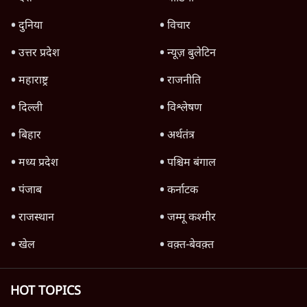
विज्ञापनों पर उड़ाने में मोदी 3.0 को भी पीछे छोड़ा
7 Min
•
उत्तर प्रदेश
क्या 95 साल पुराने भारतीय सांख्यिकी संस्थान की
स्वायत्तता पर भी अब मंडरा रहा ख़तरा?
8 Min
•
विश्लेषण
जंतर-मंतर पर युवा आक्रोश के बाद संघ की बेचैनी
क्यों बढ़ी? प्रो. अपूर्वानंद ने बताईं 5 बड़ी वजहें
7 Min
•
विश्लेषण
Advertisement
'महाराष्ट्र में गैर बीजेपी वोटरों के नामों को काटने की
बड़ी साज़िश'- रोहित पवार का आरोप
4 Min
•
महाराष्ट्र
राहुल गांधी ने कहा- अमित शाह ने ही छात्रों पर पैलेट
गन चलवाई, सरकार का आरोपों से इंकार
11 Min
•
देश