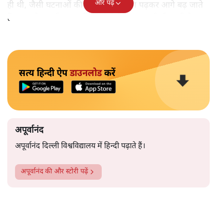
और पढ़ें
ही थी, जैसी घटनाओं की खबर हम रोज़ाना पढ़कर आगे बढ़ जाते
हैं।भारत के तक़रीबन हर हिस्से से ऐसी खबर आती ही रहती है।
सत्य हिन्दी ऐप
डाउनलोड
करें
अपूर्वानंद
अपूर्वानंद दिल्ली विश्वविद्यालय में हिन्दी पढ़ाते हैं।
अपूर्वानंद
की और स्टोरी पढ़ें