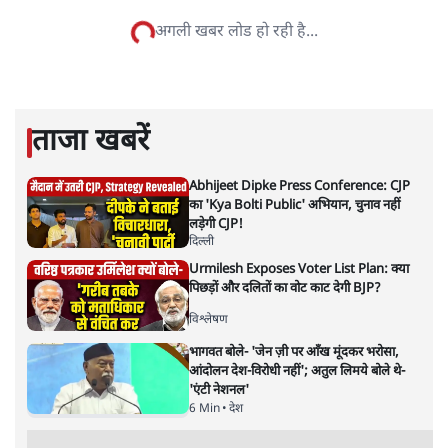
सतीश झा समकालीन भारतीय भाषाई लेखन के सबसे सूक्ष्म,
विश्लेषणात्मक और मानवीय स्वरों में से एक हैं। शिक्षा, समाज,
संस्कृति और भाषा पर उनकी दृष्टि गहरी और साफ़ है। उनकी शैली—
सरल भाषा में जटिल प्रश्नों को खोलने की—उन्हें आज के
हिंदी‑हिंदुस्तानी लेखन में एक विशिष्ट स्थान देती है।
सतीश झा
की और स्टोरी पढ़ें
नतीजों पर परदे डालता घोषणा प्रधान
बजट!
अर्थतंत्र
|
अनन्त मित्तल
|
1 FEB, 2026