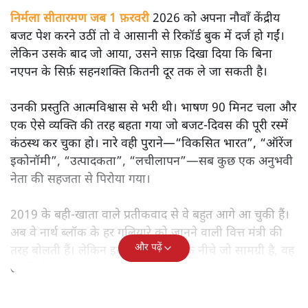
सतीश झा
मोदी सरकार का बजट 2026 बड़े बदलाव का वादा करता दिखता है,
लेकिन क्या वह देहलीज़ पार कर पाया? नीतिगत झिझक, अधूरे सुधार
और ठहरे फैसलों के बीच बजट की आलोचनात्मक समीक्षा पढ़िए।
निर्मला सीतारमण जब 1 फ़रवरी
2026 को अपना नौवाँ केंद्रीय
बजट पेश करने उठीं तो वे आसानी से रिकॉर्ड बुक में दर्ज हो गईं।
लेकिन उसके बाद जो आया, उसने साफ़ दिखा दिया कि बिना
नएपन के सिर्फ़ सहनशक्ति कितनी दूर तक ले जा सकती है।
उनकी प्रस्तुति आत्मविश्वास से भरी थी। भाषण 90 मिनट चला और
एक ऐसे व्यक्ति की तरह बहता गया जो बजट‑दिवस की पूरी रस्में