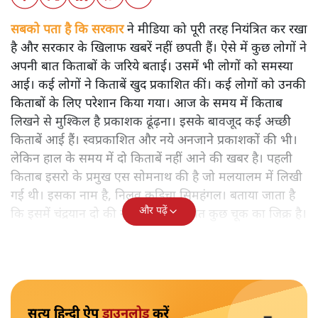
सबको पता है कि सरकार
ने मीडिया को पूरी तरह नियंत्रित कर रखा
है और सरकार के खिलाफ खबरें नहीं छपती हैं। ऐसे में कुछ लोगों ने
अपनी बात किताबों के जरिये बताई। उसमें भी लोगों को समस्या
आई। कई लोगों ने किताबें खुद प्रकाशित कीं। कई लोगों को उनकी
किताबों के लिए परेशान किया गया। आज के समय में किताब
लिखने से मुश्किल है प्रकाशक ढूंढ़ना। इसके बावजूद कई अच्छी
किताबें आई हैं। स्वप्रकाशित और नये अनजाने प्रकाशकों की भी।
लेकिन हाल के समय में दो किताबें नहीं आने की खबर है। पहली
किताब इसरो के प्रमुख एस सोमनाथ की है जो मलयालम में लिखी
गई थी। इसका नाम है, निलवु कुडिचा सिमहंगल। बताया जाता है
और पढ़ें
कि इसमें चंद्रयान दो की नाकामी से संबंधित कुछ चूक का जिक्र है।
सत्य हिन्दी ऐप
डाउनलोड
करें