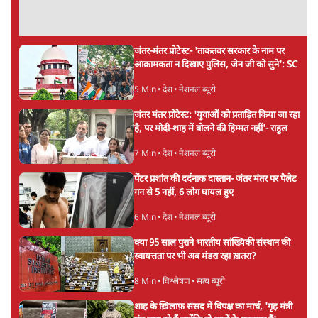
Abhijeet Dipke Press Conference: CJP
का 'Kya Bolti Public' अभियान, चुनाव नहीं
लड़ेगी CJP!
दिल्ली
Urmilesh Exposes Voter List Plan: क्या
पिछड़ों और दलितों का वोट काट देगी BJP?
विश्लेषण
भागवत बोले- 'जेन ज़ी पर आँख मूंदकर भरोसा,
आंदोलन देश-विरोधी नहीं'; अतुल लिमये बोले थे-
'एंटी नेशनल'
6 Min
•
देश
Advertisement
अतीक अहमद के बेटे अबान अहमद की सड़क हादसे
में मौत, जेल में बंद भाई से मिलने जा रहे थे
5 Min
•
उत्तर प्रदेश