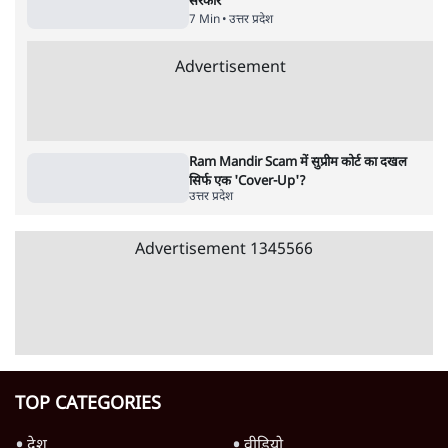
पाठकों की पसन्द
RSS नेता की जंतर मंतर आंदोलन पर टिप्पणी- सीधे
फायरिंग कराता, महिलाओं का रेप करवाता
4 Min
•
देश
शिक्षा संस्थान ‘विद्यार्थी’ नहीं, ‘अनुयायी’ तैयार कर
रहे, राहुल गांधी के बयान से छिड़ी नई बहस
6 Min
•
वक़्त-बेवक़्त
इंस्टाग्राम पर आरक्षण हटाओ आंदोलन का शिगूफा,
क्या Gen Z एकता तोड़ने की मुहिम?
7 Min
•
देश
Advertisement
जनता का 2.32 करोड़ रोज़ाना खर्चः योगी सरकार ने