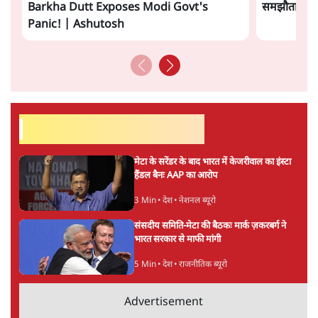
सत्य हिन्दी ऐप
डाउनलोड
करें
अनन्त मित्तल
लेखक वरिष्ठ पत्रकार हैं एवं 'अमेरिकी इतिहास की रूपरेखा' पुस्तक के
अनुवादक हैं।
अनन्त मित्तल
की और स्टोरी पढ़ें
अगली खबर लोड हो रही है...
ताजा खबरें