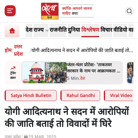
देश
राज्य
राजनीति
दुनिया
विश्लेषण
विचार
वीडियो
वक़्त
उत्तर
होम
/
/
योगी आदित्यनाथ ने सदन में आरोपियों की जाति बताई तो
प्रदेश
विवादों में घिरे
ाकतवर
जंतर मंतर प्रोटेस्ट: 'युवाओं को
रामकता न
प्रताड़ित किया जा रहा है, पर मोदी-
ट्रेंडिंग
ो सुने':
शाह में बोलने की हिम्मत नहीं'-
7 Min
.
देश
ख़बर
राहुल
Satya Hindi Bulletin
Rahul Gandhi
Viral Video
योगी आदित्यनाथ ने सदन में आरोपियों
की जाति बताई तो विवादों में घिरे
उत्तर प्रदेश
|
29 MAR, 2025