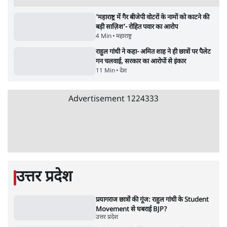
सर्वाधिक पढ़ी गयी खबरें
मेटा के सरेंडर के बाद भारत में केजरीवाल का इंस्टा
हैंडल बैनः AAP का आरोप
3 Min
•
देश
•
नेशनल ब्यूरो
संसदीय समिति-मेटा की बैठकः मार्क ज़करबर्ग ने
भारत सरकार से माफी मांगी
5 Min
•
देश
•
राजनीतिक ब्यूरो
Advertisement
जंतर-मंतर प्रोटेस्ट- 'ताकतवर सरकार के नाम पर
आक्रामकता न दिखाए पुलिस, जेन जी को सुने': SC
5 Min
•
देश
•
नेशनल ब्यूरो
जंतर मंतर प्रोटेस्ट: 'युवाओं को प्रताड़ित किया जा रहा