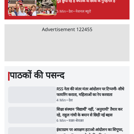
उलटबांसीः राष्ट्र के चरित्र की मरम्मत जारी है
11 Min
•
व्यंग्य/उलटबाँसी
'अमित शाह के संसद में आने पर विचार करे सरकार':
राज्यसभा सभापति ने केंद्र से कहा
5 Min
•
देश
Advertisement
कॉकरोच जनता पार्टी ने की देशव्यापी अभियान की
घोषणा- 'क्या बोलती पब्लिक'
4 Min
•
देश
झारखंड के आंदोलनकारी छात्रों ने दबाव बढ़ाया,
सीएम हेमंत सोरेन का इस्तीफा मांगा, 10 को घेरेंगे
विधानसभा
4 Min
•
झारखंड