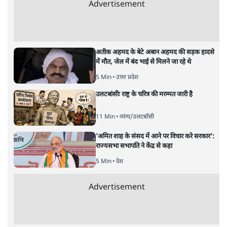
अनन्त मित्तल
यह बजट नीतिगत नतीजों से ज़्यादा घोषणाओं पर टिका क्यों दिखता
है? आंकड़ों, ज़मीनी हकीकत और वादों के बीच घोषणा-प्रधान बजट
की आलोचनात्मक पड़ताल।
केंद्रीय वित्तमंत्री निर्मला सीतारमण द्वारा
संसद में प्रस्तुत साल
2026—27 का केंद्रीय बजट बीजेपी और प्रधानमंत्री नरेंद्र मोदी
द्वारा साल 2014 में जारी घोषणा पत्र की तरह वायदों का पुलिंदा
है। बजट में अधिकांश योजनाओं का साल—दो साल में तो
अर्थव्यवस्था पर कोई असर दिखता प्रतीत नहीं होता। इसकी वजह
दुर्लभ खनिज गलियारे से लेकर नए जलमार्गों के विकास तक
लगभग सभी बड़ी परियोजनाओं के लागू होने की अवधि खासी लंबी