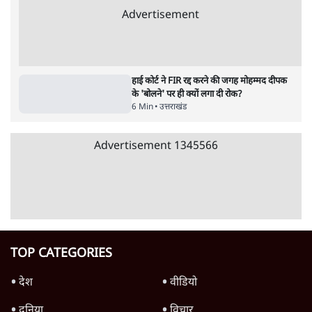
उत्तराखंड: कर्णप्रयाग में स्थानीय विवाद के बाद निहंग
सिखों का नगरासू गुरुद्वारे पर क़ब्ज़ा, इंटरनेट बंद
5 Min
•
उत्तराखंड
उत्तराखंड में दलित की बर्बरता से हत्या- ‘नाखून
उखाड़े, पैरों में कीलें ठोंकी, गुप्तांग को ज़ख्मी किया’
5 Min
•
उत्तराखंड
'मोहम्मद दीपक' को अब जिम खाली करने को कहा
गया, होम लोन की EMI चुकाना भी मुश्किल
5 Min
•
उत्तराखंड
Advertisement
हाई कोर्ट ने FIR रद्द करने की जगह मोहम्मद दीपक
के 'बोलने' पर ही क्यों लगा दी रोक?
6 Min
•
उत्तराखंड