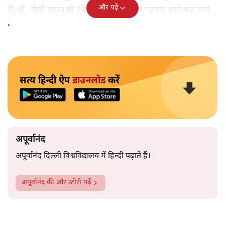
और पढ़ें
ही थी, जैसी घटनाओं की खबर हम रोज़ाना पढ़कर आगे बढ़ जाते
हैं।भारत के तक़रीबन हर हिस्से से ऐसी खबर आती ही रहती है।
सत्य हिन्दी ऐप
डाउनलोड
करें
अपूर्वानंद
अपूर्वानंद दिल्ली विश्वविद्यालय में हिन्दी पढ़ाते हैं।
अपूर्वानंद
की और स्टोरी पढ़ें