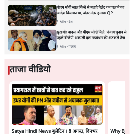
टेलीग्राम की तरफ मुड़े
11 Min
•
देश
झारखंड में छात्र नेताओं और सरकार की बातचीत
बेनतीजा, आंदोलन जारी
5 Min
•
देश
Advertisement
पीएम मोदी लाल किले से बताएं पैलेट गन चलाने का
आदेश किसका था, जंतर मंतर हमाराः CJP
5 Min
•
देश
सुखबीर बादल और पीएम मोदी मिले, पंजाब चुनाव से
पहले बीजेपी-अकाली दल गठबंधन की अटकलें तेज
6 Min
•
पंजाब