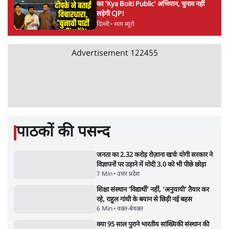
5 Min
•
देश
•
राजनीतिक ब्यूरो
मार्क ज़करबर्ग का माफीनामाः ये बहुत अंदर की बात
है
9 Min
•
विश्लेषण
•
शीतल पी. सिंह
महुआ मोइत्रा से SC ने कहा- ' अंडों से क्यों डरती हैं?
स्वतंत्रता सेनानी सीने पर गोली खाते थे'
4 Min
•
देश
•
नेशनल ब्यूरो
Abhijeet Dipke Press Conference: CJP
का 'Kya Bolti Public' अभियान, चुनाव नहीं
लड़ेगी CJP!
दिल्ली
•
सत्य ब्यूरो
Advertisement
122455