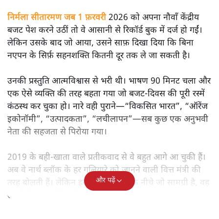
सतीश झा
मोदी सरकार का बजट 2026 बड़े बदलाव का वादा करता दिखता है,
लेकिन क्या वह देहलीज़ पार कर पाया? नीतिगत झिझक, अधूरे सुधार
और ठहरे फैसलों के बीच बजट की आलोचनात्मक समीक्षा पढ़िए।
निर्मला सीतारमण जब 1 फ़रवरी
2026 को अपना नौवाँ केंद्रीय
बजट पेश करने उठीं तो वे आसानी से रिकॉर्ड बुक में दर्ज हो गईं।
लेकिन उसके बाद जो आया, उसने साफ़ दिखा दिया कि बिना
नएपन के सिर्फ़ सहनशक्ति कितनी दूर तक ले जा सकती है।
उनकी प्रस्तुति आत्मविश्वास से भरी थी। भाषण 90 मिनट चला और
एक ऐसे व्यक्ति की तरह बहता गया जो बजट‑दिवस की पूरी रस्में