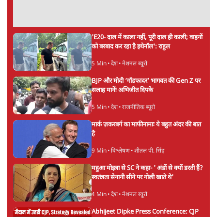
भागवत बोले- 'जेन ज़ी पर आँख मूंदकर भरोसा,
आंदोलन देश-विरोधी नहीं'; अतुल लिमये बोले थे-
'एंटी नेशनल'
6 Min
•
देश
•
नेशनल ब्यूरो
UPI पर प्रस्तावित शुल्क के पीछे ट्रंप का दबाव?
वीजा-मास्टरकार्ड को फायदा पहुँचाने की चर्चा
6 Min
•
विश्लेषण
•
नेशनल ब्यूरो
Advertisement
'E20- दाल में काला नहीं, पूरी दाल ही काली; वाहनों
को बरबाद कर रहा है इथेनॉल': राहुल
5 Min
•
देश
•
नेशनल ब्यूरो
BJP और मोदी ‘गॉडफादर’ भागवत की Gen Z पर
सलाह मानेंः अभिजीत दिपके