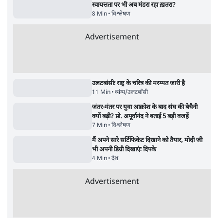
पाठकों की पसन्द
जनता का 2.32 करोड़ रोज़ाना खर्चः योगी सरकार ने
विज्ञापनों पर उड़ाने में मोदी 3.0 को भी पीछे छोड़ा
7 Min
•
उत्तर प्रदेश
शिक्षा संस्थान ‘विद्यार्थी’ नहीं, ‘अनुयायी’ तैयार कर
रहे, राहुल गांधी के बयान से छिड़ी नई बहस
6 Min
•
वक़्त-बेवक़्त
क्या 95 साल पुराने भारतीय सांख्यिकी संस्थान की
स्वायत्तता पर भी अब मंडरा रहा ख़तरा?
8 Min
•
विश्लेषण
Advertisement
उलटबांसीः राष्ट्र के चरित्र की मरम्मत जारी है
11 Min
•
व्यंग्य/उलटबाँसी