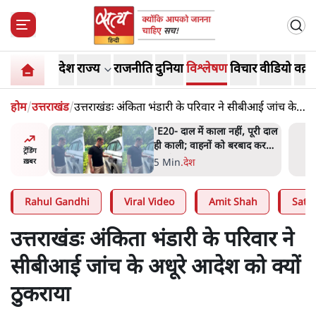
देश
राज्य
राजनीति
दुनिया
विश्लेषण
विचार
वीडियो
वक़्त
होम
/
उत्तराखंड
/
उत्तराखंडः अंकिता भंडारी के परिवार ने सीबीआई जांच के
अधूरे आदेश को क्यों ठुकराया
ं, पूरी दाल
BJP और मोदी ‘गॉडफादर’ भागवत
रबाद कर
की Gen Z पर सलाह मानेंः
ट्रेंडिंग
अभिजीत दिपके
5 Min
.
देश
ख़बर
Rahul Gandhi
Viral Video
Amit Shah
Satya
उत्तराखंडः अंकिता भंडारी के परिवार ने
सीबीआई जांच के अधूरे आदेश को क्यों
ठुकराया