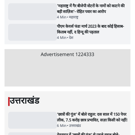
जंतर-मंतर पर युवा आक्रोश के बाद संघ की बेचैनी
क्यों बढ़ी? प्रो. अपूर्वानंद ने बताईं 5 बड़ी वजहें
7 Min
•
विश्लेषण
मैं अपने सारे सर्टिफिकेट दिखाने को तैयार, मोदी जी
भी अपनी डिग्री दिखाएंः दिपके
4 Min
•
देश
Advertisement
'महाराष्ट्र में गैर बीजेपी वोटरों के नामों को काटने की
बड़ी साज़िश'- रोहित पवार का आरोप
4 Min
•
महाराष्ट्र
पीएम केयर्स फंडः मार्च 2023 के बाद कोई हिसाब-
किताब नहीं, द हिन्दू की पड़ताल
4 Min
•
देश
Advertisement
1224333