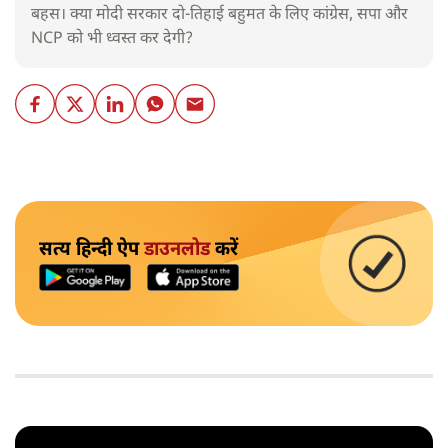
बहस। क्या मोदी सरकार दो-तिहाई बहुमत के लिए कांग्रेस, सपा और
NCP को भी ध्वस्त कर देगी?
सत्य हिन्दी ऐप
डाउनलोड
करें