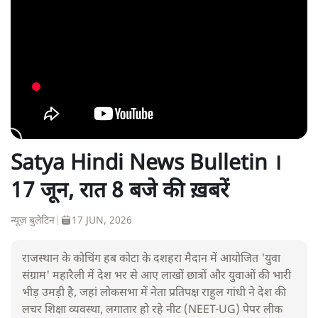
Satya Hindi News Bulletin ।
17 जून, रात 8 बजे की ख़बरें
न्यूज़ बुलेटिन
|
17 JUN, 2026
राजस्थान के कोचिंग हब कोटा के दशहरा मैदान में आयोजित 'युवा
संग्राम' महारैली में देश भर से आए लाखों छात्रों और युवाओं की भारी
भीड़ उमड़ी है, जहां लोकसभा में नेता प्रतिपक्ष राहुल गांधी ने देश की
लचर शिक्षा व्यवस्था, लगातार हो रहे नीट (NEET-UG) पेपर लीक