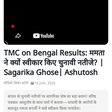
TMC on Bengal Results: ममता
ने क्यों स्वीकार किए चुनावी नतीजे? |
Sagarika Ghose| Ashutosh
वीडियो क्लिप स्टोरी
|
18 JUN, 2026
बंगाल के चुनावी नतीजों पर सागरिका घोष का बड़ा बयान! वरिष्ठ
पत्रकार आशुतोष के साथ चर्चा में बताया— धांधली के आरोपों के
बावजूद ममता बनर्जी ने क्यों स्वीकार किया जनादेश।