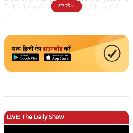
और पढ़ें
कि ईरान के साथ होने वाले समझौते में नाविकों की सुरक्षा को
प्राथमिकता दी जाएगी।'
सत्य हिन्दी ऐप
डाउनलोड
करें
LIVE: The Daily Show