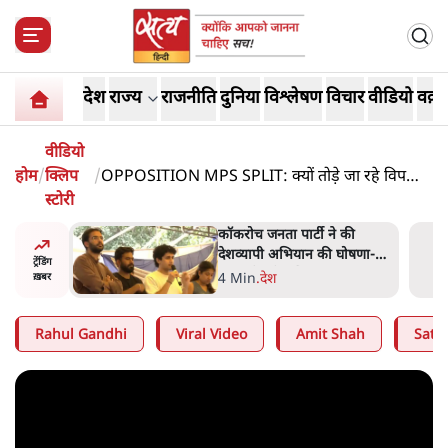
देश
राज्य
राजनीति
दुनिया
विश्लेषण
विचार
वीडियो
वक़्त
वीडियो
होम
/
क्लिप
/
OPPOSITION MPS SPLIT: क्यों तोड़े जा रहे विपक्षी
स्टोरी
सांसद? ASHUTOSH EXPOSES BIG
DELIMITATION PLAN |
 की
BJP और मोदी ‘गॉडफादर’ भागवत
घोषणा-
की Gen Z पर सलाह मानेंः
ट्रेंडिंग
अभिजीत दिपके
5 Min
.
देश
ख़बर
Rahul Gandhi
Viral Video
Amit Shah
Satya