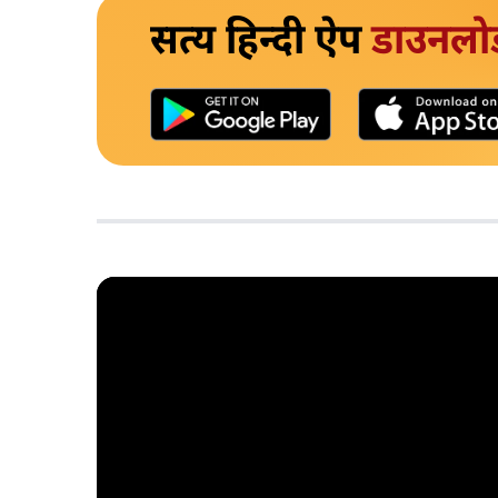
सत्य हिन्दी ऐप
डाउनलो