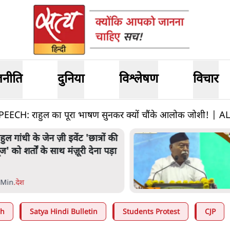
जनीति
दुनिया
विश्लेषण
विचार
CH: राहुल का पूरा भाषण सुनकर क्यों चौंके आलोक जोशी! |
भागवत बोले- 'जेन ज़ी पर आँख
मूंदकर भरोसा, आंदोलन देश-विरोधी
नहीं'; अतुल लिमये बोले थे- 'एंटी
नेशनल'
6 Min
.
देश
ah
Satya Hindi Bulletin
Students Protest
CJP