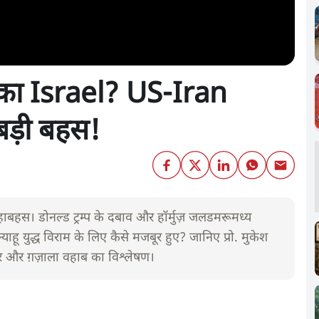
का Israel? US-Iran
ड़ी बहस!
हाबहस। डोनल्ड ट्रम्प के दबाव और हॉर्मुज़ जलडमरूमध्य
हू युद्ध विराम के लिए कैसे मजबूर हुए? जानिए प्रो. मुकेश
कुमार और ग़ज़ाला वहाब का विश्लेषण।