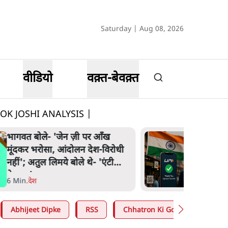
Saturday | Aug 08, 2026
वीडियो
वक़्त-बेवक़्त
 ALOK JOSHI ANALYSIS |
UPI पर प्रस्तावित शुल्क के पीछे ट्रंप
का दबाव? वीजा-मास्टरकार्ड को
फायदा पहुँचाने की चर्चा
6 Min
.
विश्लेषण
Abhijeet Dipke
RSS
Chhatron Ki Goonj
Ashu