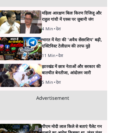
महिला आरक्षण बिलः किरण रिजिजू और
राहुल गांधी में एक्स पर ज़ुबानी जंग
4 Min
•
देश
भारत में मेटा की 'अवैध सेंसरशिप' बढ़ी,
एक्टिविस्ट टेलीग्राम की तरफ मुड़े
11 Min
•
देश
झारखंड में छात्र नेताओं और सरकार की
बातचीत बेनतीजा, आंदोलन जारी
5 Min
•
देश
Advertisement
पीएम मोदी लाल किले से बताएं पैलेट गन