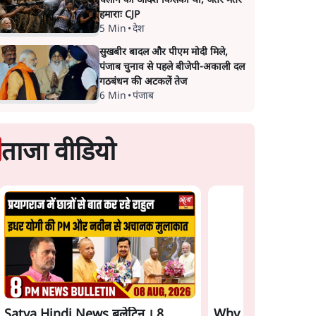
चलाने का आदेश किसका था, जंतर मंतर
हमाराः CJP
5 Min
•
देश
सुखबीर बादल और पीएम मोदी मिले,
पंजाब चुनाव से पहले बीजेपी-अकाली दल
गठबंधन की अटकलें तेज
6 Min
•
पंजाब
ताजा वीडियो
Satya Hindi News बुलेटिन । 8
Why BJP Allowed