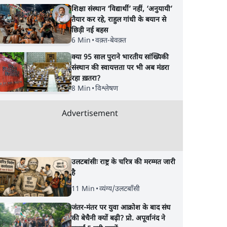
शिक्षा संस्थान ‘विद्यार्थी’ नहीं, ‘अनुयायी’
तैयार कर रहे, राहुल गांधी के बयान से
छिड़ी नई बहस
6 Min
•
वक़्त-बेवक़्त
क्या 95 साल पुराने भारतीय सांख्यिकी
संस्थान की स्वायत्तता पर भी अब मंडरा
रहा ख़तरा?
8 Min
•
विश्लेषण
Advertisement
उलटबांसीः राष्ट्र के चरित्र की मरम्मत जारी
है
11 Min
•
व्यंग्य/उलटबाँसी
जंतर-मंतर पर युवा आक्रोश के बाद संघ
की बेचैनी क्यों बढ़ी? प्रो. अपूर्वानंद ने