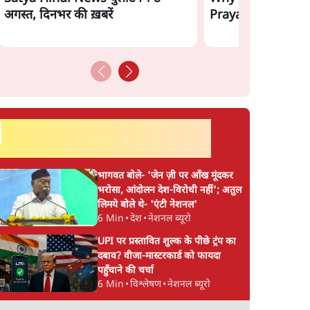
अगस्त, दिनभर की ख़बरें
Prayagraj Rally?
सर्वाधिक पढ़ी गयी खबरें
भागवत बोले- 'जेन ज़ी पर आँख मूंदकर
भरोसा, आंदोलन देश-विरोधी नहीं'; अतुल
लिमये बोले थे- 'एंटी नेशनल'
6 Min
•
देश
•
नेशनल ब्यूरो
UPI पर प्रस्तावित शुल्क के पीछे ट्रंप का
दबाव? वीजा-मास्टरकार्ड को फायदा
पहुँचाने की चर्चा
6 Min
•
विश्लेषण
•
नेशनल ब्यूरो