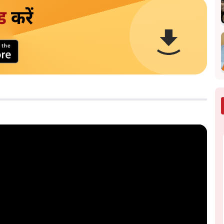
ड
करें