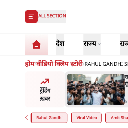
ALL SECTION
देश
राज्य
रा
होम
वीडियो क्लिप स्टोरी
RAHUL GANDHI SPEE
/
/
राहुल गांधी के जेन ज़ी इवेंट 'छात्रों की
गूंज' को शर्तों के साथ मंज़ूरी देना पड़ा
ट्रेंडिंग
ख़बर
5 Min
.
देश
Rahul Gandhi
Viral Video
Amit Sh