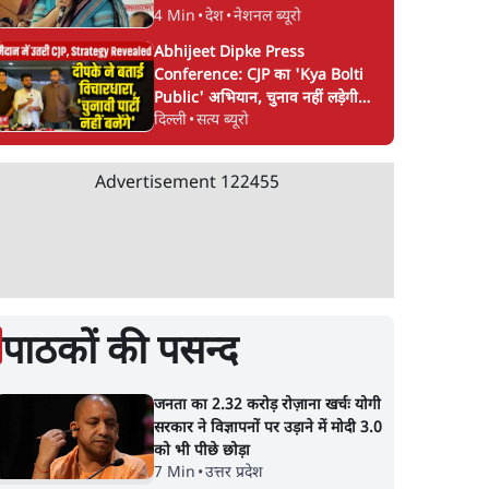
4 Min
•
देश
•
नेशनल ब्यूरो
Abhijeet Dipke Press
Conference: CJP का 'Kya Bolti
Public' अभियान, चुनाव नहीं लड़ेगी
दिल्ली
•
सत्य ब्यूरो
CJP!
Advertisement
122455
पाठकों की पसन्द
जनता का 2.32 करोड़ रोज़ाना खर्चः योगी
सरकार ने विज्ञापनों पर उड़ाने में मोदी 3.0
को भी पीछे छोड़ा
7 Min
•
उत्तर प्रदेश