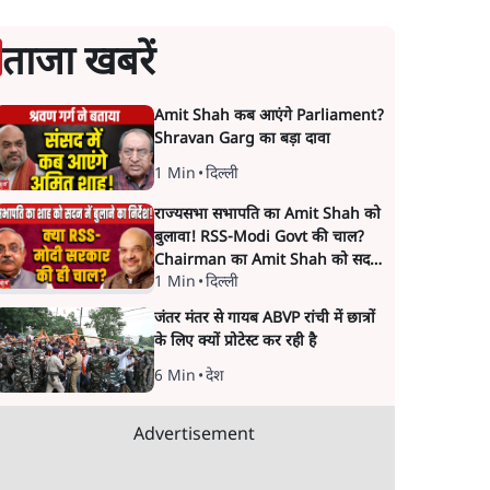
ताजा खबरें
Amit Shah कब आएंगे Parliament?
Shravan Garg का बड़ा दावा
1 Min
•
दिल्ली
राज्यसभा सभापति का Amit Shah को
बुलावा! RSS-Modi Govt की चाल?
Chairman का Amit Shah को सदन
1 Min
•
दिल्ली
में बयान देने का संकेत क्यों? Senior
journalist Vinod Agnihotri ने इसे
जंतर मंतर से गायब ABVP रांची में छात्रों
Modi Government और RSS की
के लिए क्यों प्रोटेस्ट कर रही है
संभावित strategy से जोड़कर बड़ा
सवाल उठाया है।
6 Min
•
देश
Advertisement