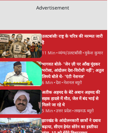
Advertisement
उलटबांसीः राष्ट्र के चरित्र की मरम्मत जारी
है
11 Min
•
व्यंग्य/उलटबाँसी
•
मुकेश कुमार
भागवत बोले- 'जेन ज़ी पर आँख मूंदकर
भरोसा, आंदोलन देश-विरोधी नहीं'; अतुल
लिमये बोले थे- 'एंटी नेशनल'
6 Min
•
देश
•
नेशनल ब्यूरो
अतीक अहमद के बेटे अबान अहमद की
सड़क हादसे में मौत, जेल में बंद भाई से
मिलने जा रहे थे
5 Min
•
उत्तर प्रदेश
•
लखनऊ ब्यूरो
झारखंड के आंदोलनकारी छात्रों ने दबाव
बढ़ाया, सीएम हेमंत सोरेन का इस्तीफा