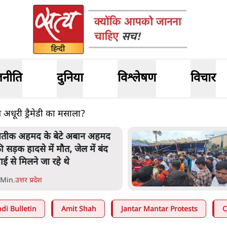
जनीति
दुनिया
विश्लेषण
विचार
स अधूरी ड्रैमेडी का मसाला?
ारखंड के आंदोलनकारी छात्रों ने
बाव बढ़ाया, सीएम हेमंत सोरेन का
स्तीफा मांगा, 10 को घेरेंगे
िधानसभा
 Min
.
झारखंड
di Bulletin
Amit Shah
Jantar Mantar Protests
C