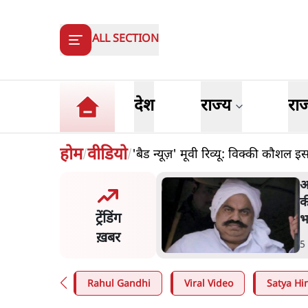
ALL SECTION
देश
राज्य
रा
होम
वीडियो
'बैड न्यूज़' मूवी रिव्यू: विक्की कौशल इ
/
/
 अहमद के बेटे अबान अहमद
झ
़क हादसे में मौत, जेल में बंद
द
ट्रेंडिंग
े मिलने जा रहे थे
इ
ख़बर
व
n
.
उत्तर प्रदेश
4
Rahul Gandhi
Viral Video
Satya Hin