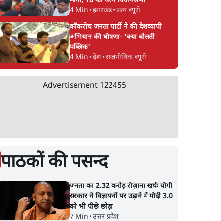
मांगा, 10 को घेरेंगे विधानसभा
4 Min
•
झारखंड
•
सत्य ब्यूरो
कॉकरोच जनता पार्टी ने की देशव्यापी
अभियान की घोषणा- 'क्या बोलती
पब्लिक'
4 Min
•
देश
•
राजनीतिक ब्यूरो
Advertisement
122455
पाठकों की पसन्द
जनता का 2.32 करोड़ रोज़ाना खर्चः योगी
सरकार ने विज्ञापनों पर उड़ाने में मोदी 3.0
को भी पीछे छोड़ा
7 Min
•
उत्तर प्रदेश