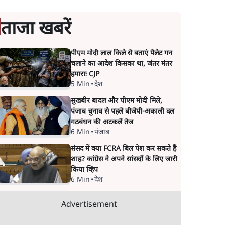
ताजा खबरें
पीएम मोदी लाल किले से बताएं पैलेट गन
चलाने का आदेश किसका था, जंतर मंतर
हमाराः CJP
5 Min
•
देश
सुखबीर बादल और पीएम मोदी मिले,
पंजाब चुनाव से पहले बीजेपी-अकाली दल
गठबंधन की अटकलें तेज
6 Min
•
पंजाब
संसद में क्या FCRA बिल पेश कर सकते हैं
शाह? कांग्रेस ने अपने सांसदों के लिए जारी
किया व्हिप
6 Min
•
देश
Advertisement