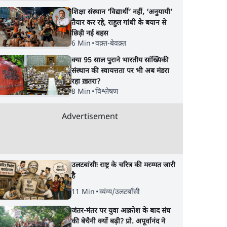
शिक्षा संस्थान ‘विद्यार्थी’ नहीं, ‘अनुयायी’
तैयार कर रहे, राहुल गांधी के बयान से
छिड़ी नई बहस
6 Min
•
वक़्त-बेवक़्त
क्या 95 साल पुराने भारतीय सांख्यिकी
संस्थान की स्वायत्तता पर भी अब मंडरा
रहा ख़तरा?
8 Min
•
विश्लेषण
Advertisement
बिल पेश
Modi Govt Reaching
'E20- दाल में काला नही
उलटबांसीः राष्ट्र के चरित्र की मरम्मत जारी
्रेस ने
Out to Rahul Gandhi?
पूरी दाल ही काली; वाहन
है
 जारी
भारतीय राजनीति में आ रहा
बरबाद कर रहा है इथेनॉ
11 Min
•
व्यंग्य/उलटबाँसी
बड़ा बदलाव? | Ashutosh
राहुल
Ki Baat
जंतर-मंतर पर युवा आक्रोश के बाद संघ
की बेचैनी क्यों बढ़ी? प्रो. अपूर्वानंद ने