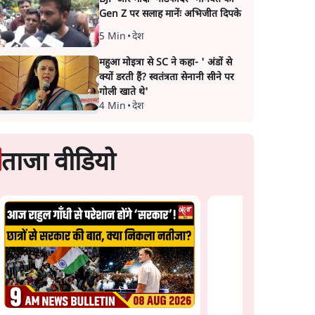
Gen Z पर सलाह मानेंः अभिजीत दिपके
5 Min
•
देश
महुआ मोइत्रा से SC ने कहा- ' अंडों से
क्यों डरती हैं? स्वतंत्रता सेनानी सीने पर
गोली खाते थे'
4 Min
•
देश
ताजा वीडियो