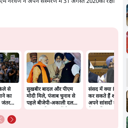
एम नरवणे ने अपने संस्मरण में 31 अगस्त 2020को रक्षा
ले से
सुखबीर बादल और पीएम
संसद में क्या FCRA 
ाने का
मोदी मिले, पंजाब चुनाव से
कर सकते हैं शाह? कांग
 जंतर
पहले बीजेपी-अकाली दल
अपने सांसदों के लिए
गठबंधन की अटकलें तेज
किया व्हिप