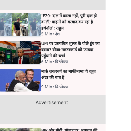
'E20- दाल में काला नहीं, पूरी दाल ही
काली; वाहनों को बरबाद कर रहा है
इथेनॉल': राहुल
5 Min
•
देश
UPI पर प्रस्तावित शुल्क के पीछे ट्रंप का
दबाव? वीजा-मास्टरकार्ड को फायदा
पहुँचाने की चर्चा
6 Min
•
विश्लेषण
मार्क ज़करबर्ग का माफीनामाः ये बहुत
अंदर की बात है
9 Min
•
विश्लेषण
Advertisement
BJP और मोदी ‘गॉडफादर’ भागवत की