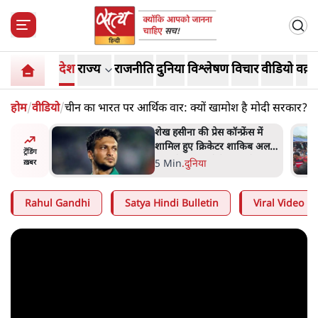
देश
राज्य
राजनीति
दुनिया
विश्लेषण
विचार
वीडियो
वक़्त
होम
/
वीडियो
/
चीन का भारत पर आर्थिक वार: क्यों खामोश है मोदी सरकार?
ेंस में
झारखंड के आंदोलनकारी छात्रों ने
ाकिब अल
दबाव बढ़ाया, सीएम हेमंत सोरेन का
ट्रेंडिंग
बम से हमला
इस्तीफा मांगा, 10 को घेरेंगे
4 Min
.
झारखंड
ख़बर
विधानसभा
Rahul Gandhi
Satya Hindi Bulletin
Viral Video