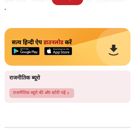
मुख्य एजेंडा "विपक्षी राजनीति - आगे की राह" (Opposition
politics - the way forward) तय किया गया है।
सत्य हिन्दी ऐप
डाउनलोड
करें
राजनीतिक ब्यूरो
राजनीतिक ब्यूरो
की और स्टोरी पढ़ें