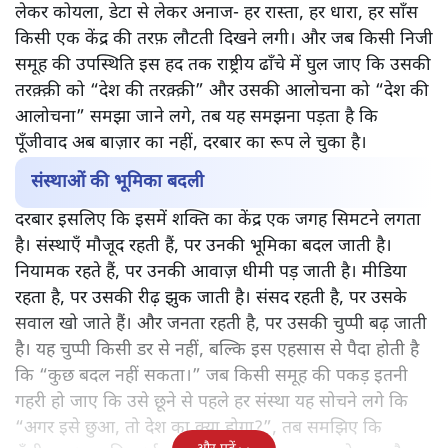
लेकर कोयला, डेटा से लेकर अनाज- हर रास्ता, हर धारा, हर साँस
किसी एक केंद्र की तरफ़ लौटती दिखने लगी। और जब किसी निजी
समूह की उपस्थिति इस हद तक राष्ट्रीय ढाँचे में घुल जाए कि उसकी
तरक़्क़ी को “देश की तरक़्क़ी” और उसकी आलोचना को “देश की
आलोचना” समझा जाने लगे, तब यह समझना पड़ता है कि
पूँजीवाद अब बाज़ार का नहीं, दरबार का रूप ले चुका है।
संस्थाओं की भूमिका बदली
दरबार इसलिए कि इसमें शक्ति का केंद्र एक जगह सिमटने लगता
है। संस्थाएँ मौजूद रहती हैं, पर उनकी भूमिका बदल जाती है।
नियामक रहते हैं, पर उनकी आवाज़ धीमी पड़ जाती है। मीडिया
रहता है, पर उसकी रीढ़ झुक जाती है। संसद रहती है, पर उसके
सवाल खो जाते हैं। और जनता रहती है, पर उसकी चुप्पी बढ़ जाती
है। यह चुप्पी किसी डर से नहीं, बल्कि इस एहसास से पैदा होती है
कि “कुछ बदल नहीं सकता।” जब किसी समूह की पकड़ इतनी
गहरी हो जाए कि उसे छूने से पहले हर संस्था यह सोचने लगे कि
“अगर इसे छुआ, तो देश का क्या होगा?”, तब समझिए कि