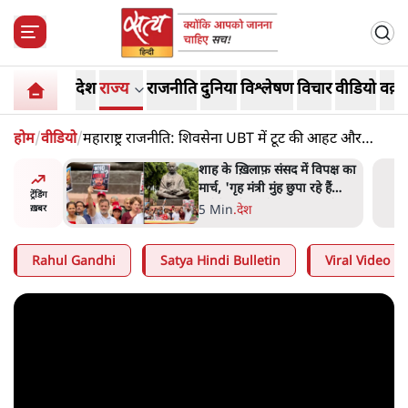
देश
राज्य
राजनीति
दुनिया
विश्लेषण
विचार
वीडियो
वक़्त
होम
/
वीडियो
/
महाराष्ट्र राजनीति: शिवसेना UBT में टूट की आहट और
अमित शाह का 'गेम प्लान'
 आने पर
शाह के ख़िलाफ़ संसद में विपक्ष का
ज्यसभा
मार्च, 'गृह मंत्री मुंह छुपा रहे हैं
ट्रेंडिंग
क्योंकि वो छात्रों के गुनहगार हैं'
5 Min
.
देश
ख़बर
Rahul Gandhi
Satya Hindi Bulletin
Viral Video