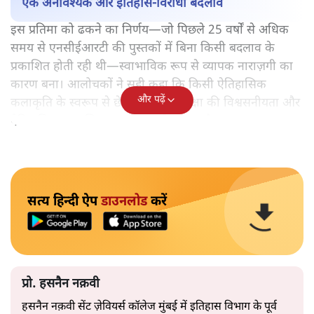
एक अनावश्यक और इतिहास-विरोधी बदलाव
इस प्रतिमा को ढकने का निर्णय—जो पिछले 25 वर्षों से अधिक
समय से एनसीईआरटी की पुस्तकों में बिना किसी बदलाव के
प्रकाशित होती रही थी—स्वाभाविक रूप से व्यापक नाराज़गी का
कारण बना। आलोचकों ने सही कहा कि किसी ऐतिहासिक
और पढ़ें
कलाकृति के स्वरूप से छेड़छाड़ करना शिक्षा की विश्वसनीयता और
ऐतिहासिक प्रामाणिकता को कमज़ोर करता है।
सत्य हिन्दी ऐप
डाउनलोड
करें
प्रो. हसनैन नक़वी
हसनैन नक़वी सेंट ज़ेवियर्स कॉलेज मुंबई में
इतिहास विभाग के पूर्व