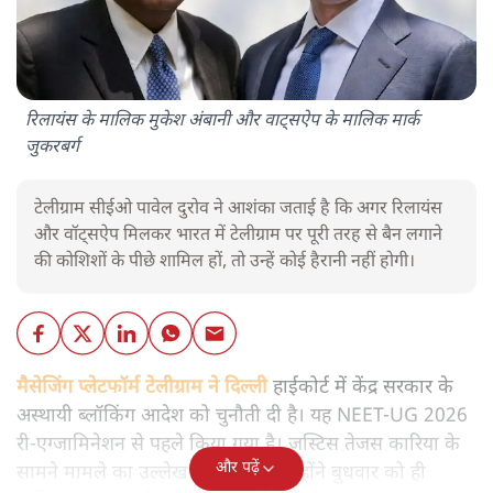
रिलायंस के मालिक मुकेश अंबानी और वाट्सऐप के मालिक मार्क
जुकरबर्ग
टेलीग्राम सीईओ पावेल दुरोव ने आशंका जताई है कि अगर रिलायंस
और वॉट्सऐप मिलकर भारत में टेलीग्राम पर पूरी तरह से बैन लगाने
की कोशिशों के पीछे शामिल हों, तो उन्हें कोई हैरानी नहीं होगी।
मैसेजिंग प्लेटफॉर्म टेलीग्राम ने दिल्ली
हाईकोर्ट में केंद्र सरकार के
अस्थायी ब्लॉकिंग आदेश को चुनौती दी है। यह NEET-UG 2026
री-एग्जामिनेशन से पहले किया गया है। जस्टिस तेजस कारिया के
और पढ़ें
सामने मामले का उल्लेख किया गया, जिन्होंने बुधवार को ही