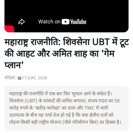
महाराष्ट्र राजनीति: शिवसेना UBT में टूट
की आहट और अमित शाह का 'गेम
प्लान'
वीडियो
|
17 JUN, 2026
महाराष्ट्र की राजनीति में एक बार फिर भूचाल आने के संकेत हैं।
शिवसेना (UBT) के सांसदों की कथित बगावत, संजय राउत का 50
करोड़ रुपये के 'खरीद-फरोख्त' का दावा और TMC में जारी
उठापटक के बीच यह चर्चा तेज हो गई है कि क्या क्षेत्रीय दलों को
तोड़ना किसी बड़ी राष्ट्रीय योजना (जैसे परिसीमन बिल) का हिस्सा है।