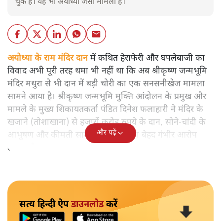
चुके हैं। यह भी अयोध्या जैसा मामला है।
अयोध्या के राम मंदिर दान
में कथित हेराफेरी और घपलेबाजी का
विवाद अभी पूरी तरह थमा भी नहीं था कि अब श्रीकृष्ण जन्मभूमि
मंदिर मथुरा से भी दान में बड़ी चोरी का एक सनसनीखेज मामला
सामने आया है। श्रीकृष्ण जन्मभूमि मुक्ति आंदोलन के प्रमुख और
मामले के मुख्य शिकायतकर्ता पंडित दिनेश फलाहारी ने मंदिर के
खजाने (तोशाखाना) से हजारों करोड़ रुपये के दान, सोने-चांदी के
और पढ़ें
आभूषण और कीमती सामान चोरी होने का बेहद गंभीर आरोप
लगाया है।
सत्य हिन्दी ऐप
डाउनलोड
करें