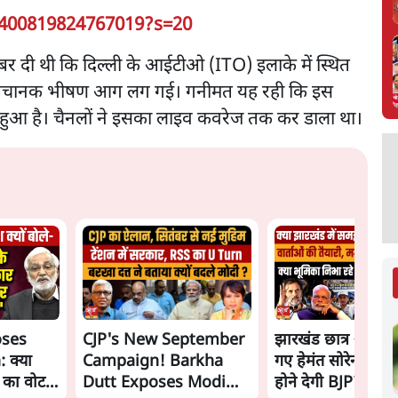
1400819824767019?s=20
 दी थी कि दिल्ली के आईटीओ (ITO) इलाके में स्थित
सुबह अचानक भीषण आग लग गई। गनीमत यह रही कि इस
 हुआ है। चैनलों ने इसका लाइव कवरेज तक कर डाला था।
oses
CJP's New September
झारखंड छात्र आंदोल
 क्या
Campaign! Barkha
गए हेमंत सोरेन, सम
ं का वोट
Dutt Exposes Modi
होने देगी BJP?