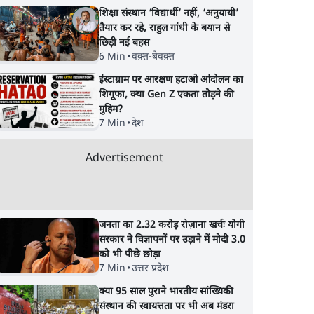
अतुल लिमये बोले थे- 'एंटी
BJP?
शिक्षा संस्थान ‘विद्यार्थी’ नहीं, ‘अनुयायी’
नेशनल'
तैयार कर रहे, राहुल गांधी के बयान से
छिड़ी नई बहस
6 Min
•
वक़्त-बेवक़्त
इंस्टाग्राम पर आरक्षण हटाओ आंदोलन का
शिगूफा, क्या Gen Z एकता तोड़ने की
मुहिम?
7 Min
•
देश
Advertisement
जनता का 2.32 करोड़ रोज़ाना खर्चः योगी
सरकार ने विज्ञापनों पर उड़ाने में मोदी 3.0
को भी पीछे छोड़ा
7 Min
•
उत्तर प्रदेश
क्या 95 साल पुराने भारतीय सांख्यिकी
संस्थान की स्वायत्तता पर भी अब मंडरा