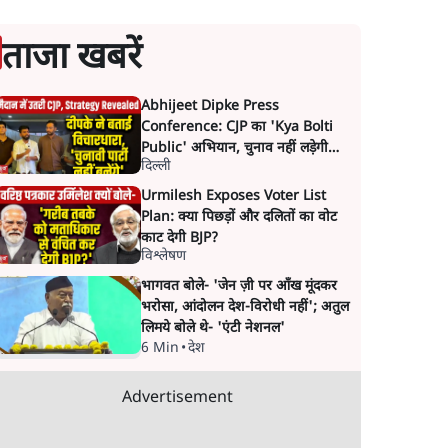
ताजा खबरें
Abhijeet Dipke Press
Conference: CJP का 'Kya Bolti
Public' अभियान, चुनाव नहीं लड़ेगी
दिल्ली
CJP!
Urmilesh Exposes Voter List
Plan: क्या पिछड़ों और दलितों का वोट
काट देगी BJP?
विश्लेषण
भागवत बोले- 'जेन ज़ी पर आँख मूंदकर
भरोसा, आंदोलन देश-विरोधी नहीं'; अतुल
लिमये बोले थे- 'एंटी नेशनल'
6 Min
•
देश
Advertisement