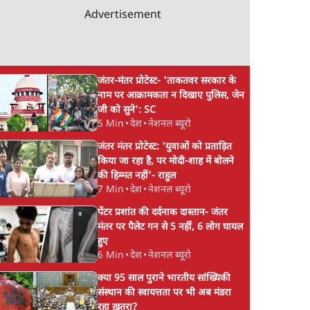
Advertisement
जंतर-मंतर प्रोटेस्ट- 'ताकतवर सरकार के
नाम पर आक्रामकता न दिखाए पुलिस, जेन
जी को सुने': SC
5 Min
•
देश
•
नेशनल ब्यूरो
जंतर मंतर प्रोटेस्ट: 'युवाओं को प्रताड़ित
किया जा रहा है, पर मोदी-शाह में बोलने
की हिम्मत नहीं'- राहुल
7 Min
•
देश
•
नेशनल ब्यूरो
पेंटर प्रशांत की दर्दनाक दास्तान- जंतर
मंतर पर पैलेट गन से 5 नहीं, 6 लोग घायल
हुए
6 Min
•
देश
•
नेशनल ब्यूरो
क्या 95 साल पुराने भारतीय सांख्यिकी
संस्थान की स्वायत्तता पर भी अब मंडरा
रहा ख़तरा?