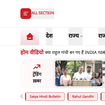
ALL SECTION
देश
राज्य
रा
होम
वीडियो
क्या राहुल गांधी बन गए हैं INDIA ग
/
/
मंतर प्रोटेस्ट- 'ताकतवर सरकार
ज
ाम पर आक्रामकता न दिखाए
प
ट्रेंडिंग
, जेन जी को सुने': SC
श
ख़बर
n
.
देश
7
Satya Hindi Bulletin
Rahul Gandhi