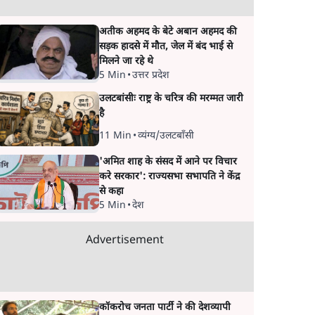
अतीक अहमद के बेटे अबान अहमद की
सड़क हादसे में मौत, जेल में बंद भाई से
मिलने जा रहे थे
5 Min
•
उत्तर प्रदेश
उलटबांसीः राष्ट्र के चरित्र की मरम्मत जारी
है
11 Min
•
व्यंग्य/उलटबाँसी
'अमित शाह के संसद में आने पर विचार
करे सरकार': राज्यसभा सभापति ने केंद्र
से कहा
5 Min
•
देश
Advertisement
कॉकरोच जनता पार्टी ने की देशव्यापी